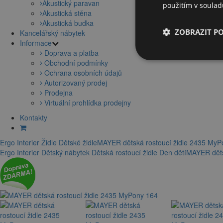
Akustický paravan
použitím v soula
Akustická stěna
Akustická budka
ZOBRAZIT P
Kancelářský nábytek
Informace
Doprava a platba
Obchodní podmínky
Ochrana osobních údajů
Autorizovaný prodej
Prodejna
Virtuální prohlídka prodejny
Kontakty
Ergo Interier
Židle
Dětské židle
MAYER dětská rostoucí židle 2435 MyP
Ergo Interier
Dětský nábytek
Dětská rostoucí židle
Den dětí
MAYER děts