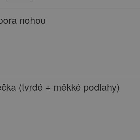
pora nohou
ečka (tvrdé + měkké podlahy)