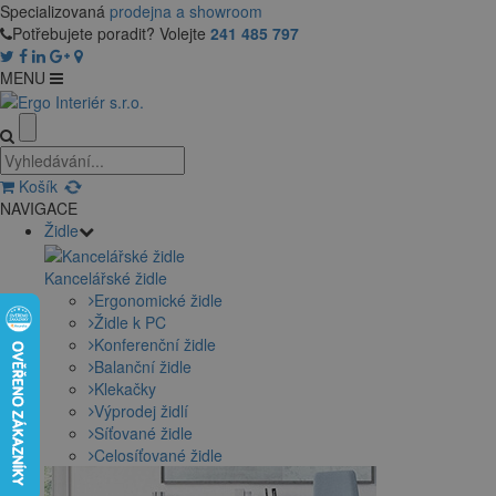
Specializovaná
prodejna a showroom
Potřebujete poradit? Volejte
241 485 797
MENU
Košík
NAVIGACE
Židle
Kancelářské židle
Ergonomické židle
Židle k PC
Konferenční židle
Balanční židle
Klekačky
Výprodej židlí
Síťované židle
Celosíťované židle