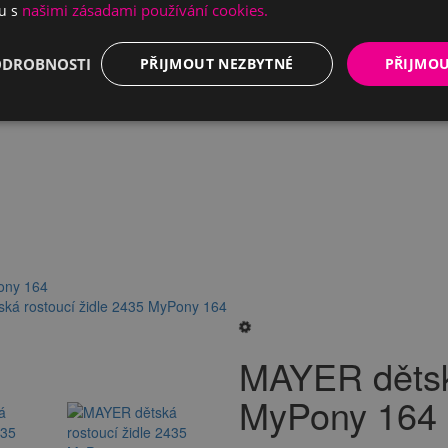
našimi zásadami používání cookies.
du s
ODROBNOSTI
PŘIJMOUT NEZBYTNÉ
PŘIJMO
ony 164
ká rostoucí židle 2435 MyPony 164
MAYER dětská
MyPony 164