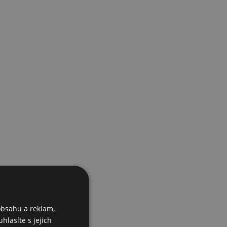
obsahu a reklam,
hlasíte s jejich