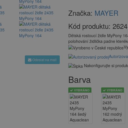
Značka:
MAYER
Kód produktu:
2624
Dětská rostoucí židle MyPony 164 
polohování židlička padne které
Vy
Autorizova
Odeslat na mail
Nakonfigurujte si produk
Barva
VYBRÁNO
VYBRÁNO