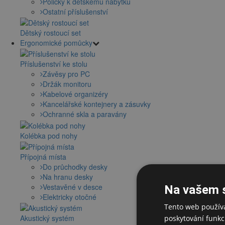
Poličky k dětskému nábytku
Ostatní příslušenství
Dětský rostoucí set
Ergonomické pomůcky
Příslušenství ke stolu
Závěsy pro PC
Držák monitoru
Kabelové organizéry
Kancelářské kontejnery a zásuvky
Ochranné skla a paravány
Kolébka pod nohy
Přípojná místa
Do průchodky desky
Na hranu desky
Vestavěné v desce
Na vašem 
Elektricky otočné
Tento web používá
Akustický systém
poskytování funkcí