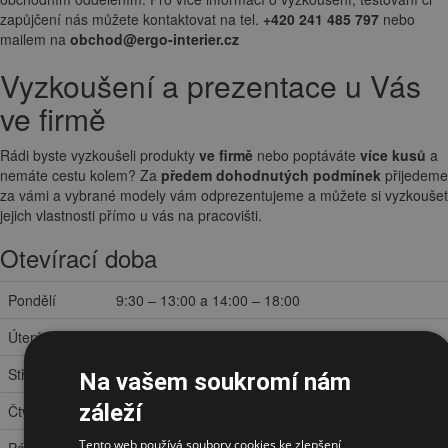
zapůjčení nás můžete kontaktovat na tel.
+420 241 485 797
nebo
mailem na
obchod@ergo-interier.cz
Vyzkoušení a prezentace u Vás
ve firmě
Rádi byste vyzkoušeli produkty
ve firmě
nebo poptáváte
více kusů
a
nemáte cestu kolem? Za
předem dohodnutých podmínek
přijedeme
za vámi a vybrané modely vám odprezentujeme a můžete si vyzkoušet
jejich vlastnosti přímo u vás na pracovišti.
Otevírací doba
Pondělí
9:30 – 13:00 a 14:00 – 18:00
Úterý
9:30 – 13:00 a 14:00 – 18:00
Středa
9:30 – 13:00 a 14:00 – 18:00
Na vašem soukromí nám
záleží
Čtvrtek
9:30 – 13:00 a 14:00 – 18:00
Tento web používá soubory cookies ke zlepšení