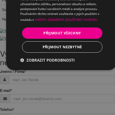
Pátek
8:00 – 13:00 a 14:00 – 16:30
uživatelského zážitku, personalizaci obsahu a reklam,
poskytování funkcí sociálních médií a analýze provozu.
Sobota
zavřeno
Používáním těchto stránek souhlasíte s jejich použitím v
Neděle
zavřeno
našimi zásadami používání cookies.
souladu s
PŘIJMOUT VŠECHNY
PŘIJMOUT NEZBYTNÉ
Vyplněte Vaši žádost o testování
nebo zapůjčeni
ZOBRAZIT PODROBNOSTI
Jméno / Firma
*
E-mail
*
Telefon
*