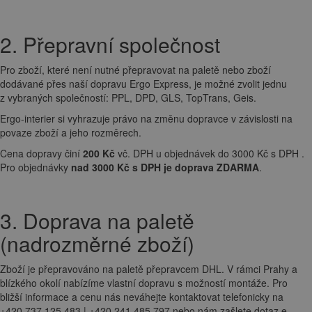
2. Přepravní společnost
Pro zboží, které není nutné přepravovat na paletě nebo zboží
dodávané přes naší dopravu Ergo Express, je možné zvolit jednu
z vybraných společností: PPL, DPD, GLS, TopTrans, Geis.
Ergo-interier si vyhrazuje právo na změnu dopravce v závislosti na
povaze zboží a jeho rozměrech.
Cena dopravy činí
200 Kč
vč. DPH u objednávek do 3000 Kč s DPH .
Pro objednávky
nad 3000 Kč s DPH je doprava ZDARMA
.
3. Doprava na paletě
(nadrozměrné zboží)
Zboží je přepravováno na paletě přepravcem DHL. V rámci Prahy a
blízkého okolí nabízíme vlastní dopravu s možností montáže. Pro
bližší informace a cenu nás neváhejte kontaktovat telefonicky na
+420 737 125 483 | +420 241 485 797 nebo nám zašlete dotaz e-