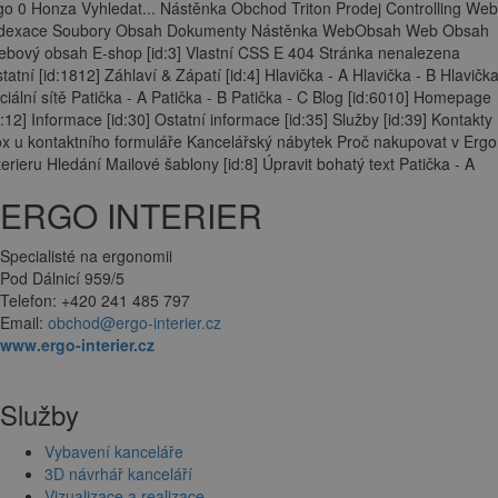
go 0 Honza Vyhledat... Nástěnka Obchod Triton Prodej Controlling Web
ndexace Soubory Obsah Dokumenty Nástěnka WebObsah Web Obsah
bový obsah E-shop [id:3] Vlastní CSS E 404 Stránka nenalezena
tatní [id:1812] Záhlaví & Zápatí [id:4] Hlavička - A Hlavička - B Hlavička
ciální sítě Patička - A Patička - B Patička - C Blog [id:6010] Homepage
d:12] Informace [id:30] Ostatní informace [id:35] Služby [id:39] Kontakty
x u kontaktního formuláře Kancelářský nábytek Proč nakupovat v Ergo
terieru Hledání Mailové šablony [id:8] Úpravit bohatý text Patička - A
ERGO INTERIER
Specialisté na ergonomii
Pod Dálnicí 959/5
Telefon: +420 241 485 797
Email:
obchod@ergo-interier.cz
www.ergo-interier.cz
Služby
Vybavení kanceláře
3D návrhář kanceláří
Vizualizace a realizace