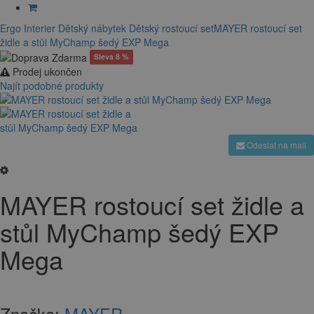
Ergo Interier
Dětský nábytek
Dětský rostoucí set
MAYER rostoucí set
židle a stůl MyChamp šedý EXP Mega
Sleva 8 %
Prodej ukončen
Najít podobné produkty
Odeslat na mail
MAYER rostoucí set židle a
stůl MyChamp šedý EXP
Mega
Značka:
MAYER