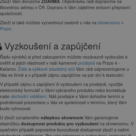
Zboží Vám doručíme
ZDARMA
. Objednávku rádi dopravíme na
libovolnou adresu
v ČR. Dopravu k Vám zajistíme smluvní přepravní
společností.
Zboží si také můžete vyzvednout osobně u nás na
showroomu v
Praze
.
Vyzkoušení a zapůjčení
Řadu výrobků si před zakoupením můžete nezávazně vyzkoušet a
ověřit si jejich vlastnosti v naší kamenné
prodejně
na Praze 4 -
Kačerov.
Židle
a
výškově stavitelný stůl
Vám rádi odprezentujeme u
Vás ve firmě a v případě zájmu zapůjčíme na pár dní k testování.
V případě zájmu o zapůjčení či vyzkoušení na prodejně, využijte
elektronický formulář u Vámi vybraného produktu nebo kontaktuje
naše
obchodní oddělení
. Náš prodejce s Vámi dohodne termín a
podrobnosti prezentace u Vás ve společnosti v termínu, který Vám
bude vyhovovat.
U zboží označeného
nálepkou showroom
Vám garantujeme
okamžitou
dostupnost produktu pro vyzkoušení
na showroomu. V
opačném případě poprosíme konzultovat dostupnost zboží s naším
obchodním oddělením. Pro více informací o vyzkoušení, testování či