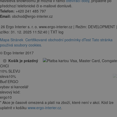
Návštěva showroomu je možná v rámci
otevírací doby
, případně po
předchozí telefonické či e-mailové domluvě.
Telefon:
+420 241 485 797
Email:
obchod@ergo-interier.cz
 26 Ergo Interier s. r. o. www.ergo-interier.cz | Režim: DEVELOPMENT 
zítko: 31. 12. 2025 11:52:40 | TXT log
Mapa Stránek
Certifikované obchodní podmínky dTest
Tato stránka
používá soubory cookies.
© Ergo Interier 2017
Košík je prázdný
CHCI
10
%
SLEVU
sleva
10
%
Buď ERGO
vybav si kancelář
slevový kód:
ergo10
*
Akce je
časově omezená
a platí na zboží, které není v akci. Kód lze
uplatnit v košíku
www.ergo-interier.cz
.