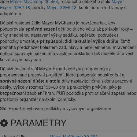
židle
Mayer MyChamp 30 464
, rostoucího dětského stolu
Mayer
Expert 32E2 18
, poličky
Mayer 32E5 18
, kontejneru a led lampy s
adaptérem.
Dětská rostoucí židle Mayer MyChamp je navržena tak, aby
podporovala
správné sezení
dětí od útlého věku až po školní roky –
díky snadnému nastavení výšky sedáku, opěráku, područek i
podnožky umožňuje
přizpůsobit židli aktuální výšce dítěte
, čímž
pomáhá předcházet bolestem zad, hlavy a nepříjemnému mravenčení
nohou; správným sezením a vlastním příkladem tak můžete dítě vést
ke zdravým návykům.
Dětský rostoucí stůl Mayer Expert poskytuje ergonomicky
propracované pracovní prostředí, které podporuje soustředění a
správné sezení dítěte u stolu
díky nastavitelnému sklonu pracovní
desky, výšce v rozmezí 55–80 cm a praktickým prvkům, jako je
bezpečnostní zaoblení hran, PUR podložka proti otlačení zápěstí nebo
prostorný organizér na školní pomůcky.
Stůl Expert je vybaven pratkickým výsuvným organizérem.
PARAMETRY
dětská židle
Mayer MyChamp 30 464