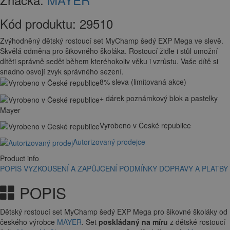
Kód produktu:
29510
Zvýhodněný dětský rostoucí set MyChamp šedý EXP Mega ve slevě.
Skvělá odměna pro šikovného školáka. Rostoucí židle i stůl umožní
dítěti správně sedět během kteréhokoliv věku i vzrůstu. Vaše dítě si
snadno osvojí zvyk správného sezení.
8% sleva (limitovaná akce)
+ dárek poznámkový blok a pastelky
Mayer
Vyrobeno v České republice
Autorizovaný prodejce
Product info
POPIS
VYZKOUŠENÍ A ZAPŮJČENÍ
PODMÍNKY DOPRAVY A PLATBY
POPIS
Dětský rostoucí set MyChamp šedý EXP Mega pro šikovné školáky od
českého výrobce
MAYER
. Set
poskládaný na míru
z dětské rostoucí