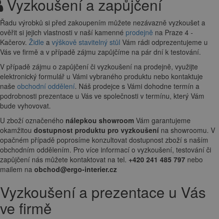
Vyzkoušení a zapůjčení
Řadu výrobků si před zakoupením můžete nezávazně vyzkoušet a
ověřit si jejich vlastnosti v naší kamenné
prodejně
na Praze 4 -
Kačerov.
Židle
a
výškově stavitelný stůl
Vám rádi odprezentujeme u
Vás ve firmě a v případě zájmu zapůjčíme na pár dní k testování.
V případě zájmu o zapůjčení či vyzkoušení na prodejně, využijte
elektronický formulář u Vámi vybraného produktu nebo kontaktuje
naše
obchodní oddělení
. Náš prodejce s Vámi dohodne termín a
podrobnosti prezentace u Vás ve společnosti v termínu, který Vám
bude vyhovovat.
U zboží označeného
nálepkou showroom
Vám garantujeme
okamžitou
dostupnost produktu pro vyzkoušení
na showroomu. V
opačném případě poprosíme konzultovat dostupnost zboží s naším
obchodním oddělením. Pro více informací o vyzkoušení, testování či
zapůjčení nás můžete kontaktovat na tel.
+420 241 485 797
nebo
mailem na
obchod@ergo-interier.cz
Vyzkoušení a prezentace u Vás
ve firmě