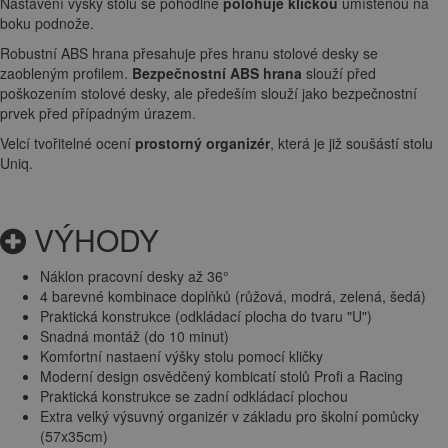
Nastavení výšky stolu se pohodlně
polohuje kličkou
umístenou na
boku podnože.
Robustní ABS hrana přesahuje přes hranu stolové desky se
zaobleným profilem.
Bezpečnostní ABS hrana
slouží před
poškozením stolové desky, ale předeším slouží jako bezpečnostní
prvek před případným úrazem.
Velcí tvořitelné ocení
prostorný organizér
, která je již soušástí stolu
Uniq.
VÝHODY
Náklon pracovní desky až 36°
4 barevné kombinace doplňků (růžová, modrá, zelená, šedá)
Praktická konstrukce (odkládací plocha do tvaru "U")
Snadná montáž (do 10 minut)
Komfortní nastaení výšky stolu pomocí kličky
Moderní design osvědčený kombicatí stolů Profi a Racing
Praktická konstrukce se zadní odkládací plochou
Extra velký výsuvný organizér v základu pro školní pomůcky
(57x35cm)