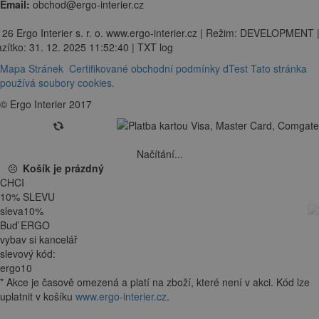
Email:
obchod@ergo-interier.cz
 26 Ergo Interier s. r. o. www.ergo-interier.cz | Režim: DEVELOPMENT 
zítko: 31. 12. 2025 11:52:40 | TXT log
Mapa Stránek
Certifikované obchodní podmínky dTest
Tato stránka
používá soubory cookies.
© Ergo Interier 2017
Načítání...
Košík je prázdný
CHCI
10
%
SLEVU
sleva
10
%
Buď ERGO
vybav si kancelář
slevový kód:
ergo10
*
Akce je
časově omezená
a platí na zboží, které není v akci. Kód lze
uplatnit v košíku
www.ergo-interier.cz
.