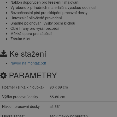
Náklon doporučen pro kreslení i malování
Vyrobeno z přírodních materiálů s vysokou odolností
Bezpečnostní píst pro sklápění pracovní desky
Univezální bílo-šedé provedení
Snadné polohování výšky boční kličkou
Oblé hrany pro vyšší bezpěčí
Měkká opora pro zápěstí
Záruka 5 let
Ke stažení
Návod na montáž.pdf
PARAMETRY
Rozměr (šířka x hloubka)
90 x 69 cm
Výška pracovní desky
55-80 cm
Náklon pracovní desky
až 36°
Opora zápěstí
šedý měkký polyuretan