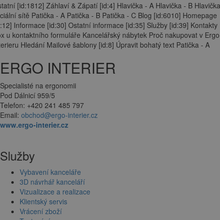
tatní [id:1812] Záhlaví & Zápatí [id:4] Hlavička - A Hlavička - B Hlavička
ciální sítě Patička - A Patička - B Patička - C Blog [id:6010] Homepage
d:12] Informace [id:30] Ostatní informace [id:35] Služby [id:39] Kontakty
x u kontaktního formuláře Kancelářský nábytek Proč nakupovat v Ergo
terieru Hledání Mailové šablony [id:8] Úpravit bohatý text Patička - A
ERGO INTERIER
Specialisté na ergonomii
Pod Dálnicí 959/5
Telefon: +420 241 485 797
Email:
obchod@ergo-interier.cz
www.ergo-interier.cz
Služby
Vybavení kanceláře
3D návrhář kanceláří
Vizualizace a realizace
Klientský servis
Vrácení zboží