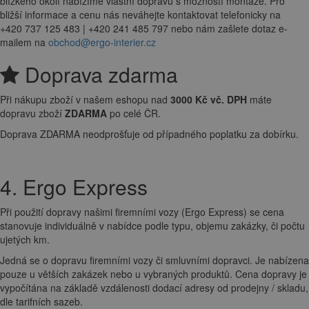
blízkého okolí nabízíme vlastní dopravu s možností montáže. Pro
bližší informace a cenu nás neváhejte kontaktovat telefonicky na
+420 737 125 483 | +420 241 485 797 nebo nám zašlete dotaz e-
mailem na
obchod@ergo-interier.cz
Doprava zdarma
Při nákupu zboží v našem eshopu nad
3000 Kč vč. DPH
máte
dopravu zboží
ZDARMA
po celé ČR.
Doprava ZDARMA neodprošťuje od případného poplatku za dobírku.
4. Ergo Express
Při použití dopravy našimi firemními vozy (Ergo Express) se cena
stanovuje individuálně v nabídce podle typu, objemu zakázky, či počtu
ujetých km.
Jedná se o dopravu firemními vozy či smluvními dopravci. Je nabízena
pouze u větších zakázek nebo u vybraných produktů. Cena dopravy je
vypočítána na základě vzdálenosti dodací adresy od prodejny / skladu,
dle tarifních sazeb.