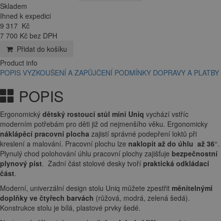
Skladem
Ihned k expedici
9 317
Kč
7 700 Kč bez DPH
Přidat do košíku
Product info
POPIS
VYZKOUŠENÍ A ZAPŮJČENÍ
PODMÍNKY DOPRAVY A PLATBY
POPIS
Ergonomický
dětský rostoucí stůl mini Uniq
vychází vstříc
moderním potřebám pro děti již od nejmenšího věku. Ergonomicky
náklápěcí pracovní plocha
zajistí správné podepření loktů při
kreslení a malování. Pracovní plochu lze
naklopit až do úhlu až 36
°.
Plynulý chod polohování úhlu pracovní plochy zajišťuje
bezpečnostní
plynový píst
. Zadní část stolové desky tvoří
praktická odkládací
část
.
Moderní, univerzální design stolu Uniq můžete zpestřit
měnitelnými
doplňky ve čtyřech barvách
(růžová, modrá, zelená šedá).
Konstrukce stolu je bílá, plastové prvky šedé.