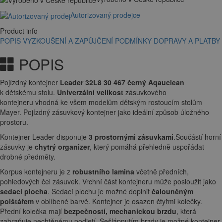
Autorizovaný prodejce
Product info
POPIS
VYZKOUŠENÍ A ZAPŮJČENÍ
PODMÍNKY DOPRAVY A PLATBY
POPIS
Pojízdný kontejner
Leader 32L8 30 467 černý Aqauclean
k dětskému stolu.
Univerzální velikost
zásuvkového
kontejneru vhodná ke všem modelům dětským rostoucím stolům
Mayer. Pojízdný zásuvkový kontejner jako ideální způsob úložného
prostoru.
Kontejner Leader disponuje
3 prostornými zásuvkami
.Součástí horní
zásuvky je
chytrý organizer
, který pomáhá přehledně uspořádat
drobné předměty.
Korpus kontejneru je z
robustního lamina
včetně předních,
pohledových čel zásuvek. Vrchní část kontejneru může posloužit jako
sedací plocha
. Sedací plochu je možné doplnit
čalouněným
polštářem
v oblíbené barvě. Kontejner je osazen čtyřmi kolečky.
Přední kolečka mají
bezpečností, mechanickou brzdu
, která
zabraňuje nechtěnému podjetí. Sešlápnutím brzdy je možné kontejner