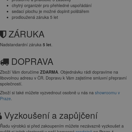
chytrý organizér pro přehledné uspořádání
sedací plochu je možné doplnit polštářem
prodloužená záruka 5 let
ZÁRUKA
Nadstandardní záruka
5 let
.
DOPRAVA
Zboží Vám doručíme
ZDARMA
. Objednávku rádi dopravíme na
libovolnou adresu
v ČR. Dopravu k Vám zajistíme smluvní přepravní
společností.
Zboží si také můžete vyzvednout osobně u nás na
showroomu v
Praze
.
Vyzkoušení a zapůjčení
Řadu výrobků si před zakoupením můžete nezávazně vyzkoušet a
ověřit si jejich vlastnosti v naší kamenné
prodejně
na Praze 4 -