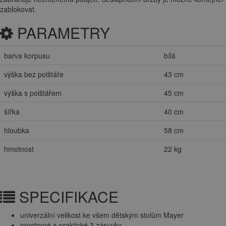
zablokovat.
PARAMETRY
barva korpusu
bílá
výška bez polštáře
43 cm
výška s polštářem
45 cm
šířka
40 cm
hloubka
58 cm
hmotnost
22 kg
SPECIFIKACE
univerzální velikost ke všem dětským stolům Mayer
prostorné a praktické 3 zásuvky