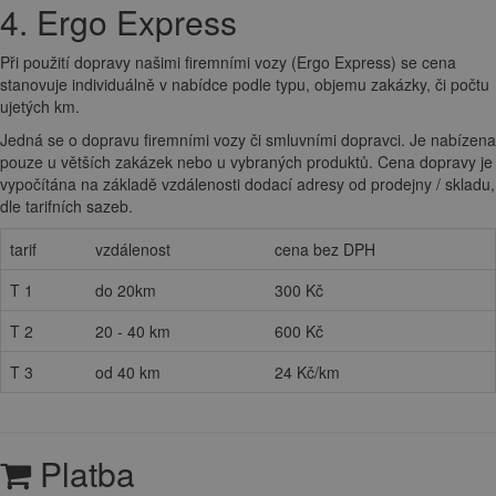
4. Ergo Express
Při použití dopravy našimi firemními vozy (Ergo Express) se cena
stanovuje individuálně v nabídce podle typu, objemu zakázky, či počtu
ujetých km.
Jedná se o dopravu firemními vozy či smluvními dopravci. Je nabízena
pouze u větších zakázek nebo u vybraných produktů. Cena dopravy je
vypočítána na základě vzdálenosti dodací adresy od prodejny / skladu,
dle tarifních sazeb.
tarif
vzdálenost
cena bez DPH
T 1
do 20km
300 Kč
T 2
20 - 40 km
600 Kč
T 3
od 40 km
24 Kč/km
Platba