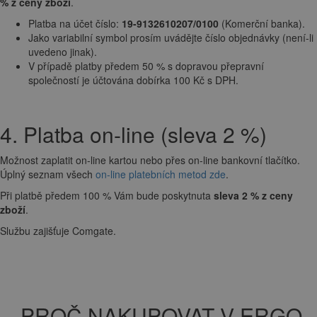
% z ceny zboží
.
Platba na účet číslo:
19-9132610207/0100
(Komerční banka).
Jako variabilní symbol prosím uvádějte číslo objednávky (není-li
uvedeno jinak).
V případě platby předem 50 % s dopravou přepravní
společností je účtována dobírka 100 Kč s DPH.
4. Platba on-line (sleva 2 %)
Možnost zaplatit on-line kartou nebo přes on-line bankovní tlačítko.
Úplný seznam všech
on-line platebních metod zde
.
Při platbě předem 100 % Vám bude poskytnuta
sleva 2 % z ceny
zboží
.
Službu zajišťuje Comgate.
PROČ NAKUPOVAT V ERGO