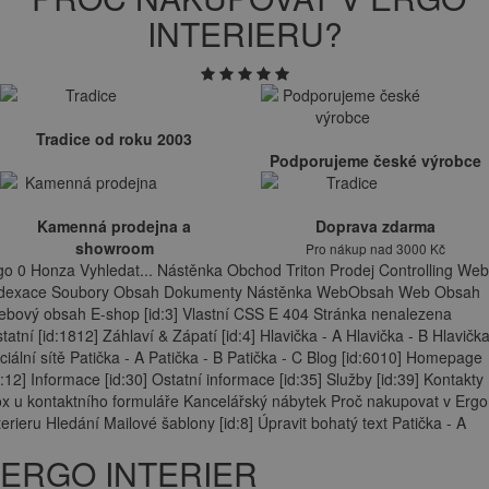
INTERIERU?
Tradice od roku 2003
Podporujeme české výrobce
Kamenná prodejna a
Doprava zdarma
showroom
Pro nákup nad 3000 Kč
go 0 Honza Vyhledat... Nástěnka Obchod Triton Prodej Controlling Web
ndexace Soubory Obsah Dokumenty Nástěnka WebObsah Web Obsah
bový obsah E-shop [id:3] Vlastní CSS E 404 Stránka nenalezena
tatní [id:1812] Záhlaví & Zápatí [id:4] Hlavička - A Hlavička - B Hlavička
ciální sítě Patička - A Patička - B Patička - C Blog [id:6010] Homepage
d:12] Informace [id:30] Ostatní informace [id:35] Služby [id:39] Kontakty
x u kontaktního formuláře Kancelářský nábytek Proč nakupovat v Ergo
terieru Hledání Mailové šablony [id:8] Úpravit bohatý text Patička - A
ERGO INTERIER