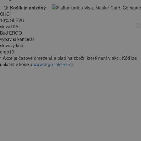
Košík je prázdný
CHCI
10
%
SLEVU
sleva
10
%
Buď ERGO
vybav si kancelář
slevový kód:
ergo10
*
Akce je
časově omezená
a platí na zboží, které není v akci. Kód lze
uplatnit v košíku
www.ergo-interier.cz
.