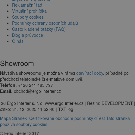
Reklamační řád
Virtuální prohlídka
Soubory cookies
Podmínky ochrany osobních údajů
Často kladené otázky (FAQ)
Blog a průvodce
O nás
Showroom
Návštěva showroomu je možná v rámci
otevírací doby
, případně po
předchozí telefonické či e-mailové domluvě.
Telefon:
+420 241 485 797
Email:
obchod@ergo-interier.cz
 26 Ergo Interier s. r. o. www.ergo-interier.cz | Režim: DEVELOPMENT 
zítko: 31. 12. 2025 11:52:40 | TXT log
Mapa Stránek
Certifikované obchodní podmínky dTest
Tato stránka
používá soubory cookies.
© Ergo Interier 2017