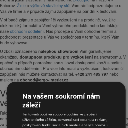
Kačerov.
Židle
a
výškově stavitelný stůl
Vám rádi odprezentujeme u
Vás ve firmě a v případě zájmu zapůjčíme na pár dní k testování.
V případě zájmu o zapůjčení či vyzkoušení na prodejně, využijte
elektronický formulář u Vámi vybraného produktu nebo kontaktuje
naše
obchodní oddělení
. Náš prodejce s Vámi dohodne termín a
podrobnosti prezentace u Vás ve společnosti v termínu, který Vám
bude vyhovovat.
U zboží označeného
nálepkou showroom
Vám garantujeme
okamžitou
dostupnost produktu pro vyzkoušení
na showroomu. V
opačném případě poprosíme konzultovat dostupnost zboží s naším
obchodním oddělením. Pro více informací o vyzkoušení, testování či
zapůjčení nás můžete kontaktovat na tel.
+420 241 485 797
nebo
mailem na
obchod@ergo-interier.cz
Vyzkoušení a prezentace u Vás
Na vašem soukromí nám
ve firmě
záleží
Rádi byste vyzkoušeli produkty
ve firmě
nebo poptáváte
více kusů
a
Tento web používá soubory cookies ke zlepšení
nemáte cestu kolem? Za
předem dohodnutých podmínek
přijedeme
uživatelského zážitku, personalizaci obsahu a reklam,
za vámi a vybrané modely vám odprezentujeme a můžete si vyzkoušet
poskytování funkcí sociálních médií a analýze provozu.