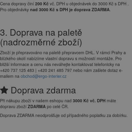
Cena dopravy činí
200 Kč
vč. DPH u objednávek do 3000 Kč s DPH .
Pro objednávky
nad 3000 Kč s DPH je doprava ZDARMA
.
3. Doprava na paletě
(nadrozměrné zboží)
Zboží je přepravováno na paletě přepravcem DHL. V rámci Prahy a
blízkého okolí nabízíme vlastní dopravu s možností montáže. Pro
bližší informace a cenu nás neváhejte kontaktovat telefonicky na
+420 737 125 483 | +420 241 485 797 nebo nám zašlete dotaz e-
mailem na
obchod@ergo-interier.cz
Doprava zdarma
Při nákupu zboží v našem eshopu nad
3000 Kč vč. DPH
máte
dopravu zboží
ZDARMA
po celé ČR.
Doprava ZDARMA neodprošťuje od případného poplatku za dobírku.