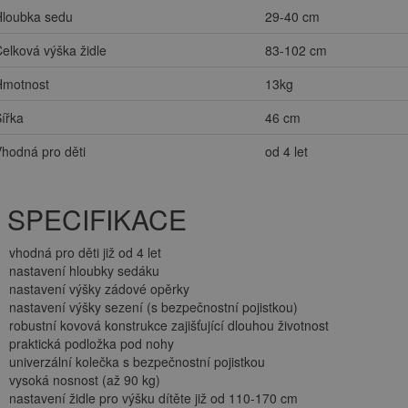
Hloubka sedu
29-40 cm
elková výška židle
83-102 cm
Hmotnost
13kg
ířka
46 cm
hodná pro děti
od 4 let
SPECIFIKACE
vhodná pro děti již od 4 let
nastavení hloubky sedáku
nastavení výšky zádové opěrky
nastavení výšky sezení (s bezpečnostní pojistkou)
robustní kovová konstrukce zajišťující dlouhou životnost
praktická podložka pod nohy
univerzální kolečka s bezpečnostní pojistkou
vysoká nosnost (až 90 kg)
nastavení židle pro výšku dítěte již od 110-170 cm