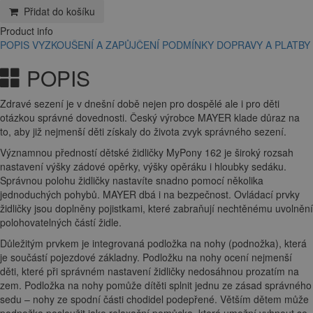
Přidat do košíku
Product info
POPIS
VYZKOUŠENÍ A ZAPŮJČENÍ
PODMÍNKY DOPRAVY A PLATBY
POPIS
Zdravé sezení je v dnešní době nejen pro dospělé ale i pro děti
otázkou správné dovednosti. Český výrobce MAYER klade důraz na
to, aby již nejmenší děti získaly do života zvyk správného sezení.
Významnou předností dětské židličky MyPony 162 je široký rozsah
nastavení výšky zádové opěrky, výšky opěráku i hloubky sedáku.
Správnou polohu židličky nastavíte snadno pomocí několika
jednoduchých pohybů. MAYER dbá i na bezpečnost. Ovládací prvky
židličky jsou doplněny pojistkami, které zabraňují nechtěnému uvolnění
polohovatelných částí židle.
Důležitým prvkem je integrovaná podložka na nohy (podnožka), která
je součástí pojezdové základny. Podložku na nohy ocení nejmenší
děti, které při správném nastavení židličky nedosáhnou prozatím na
zem. Podložka na nohy pomůže dítěti splnit jednu ze zásad správného
sedu – nohy ze spodní části chodidel podepřené. Větším dětem může