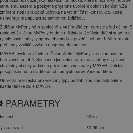
podnožka posloužit jako relaxační pomůcka, která umožní vyhnout se
strnulému sezení a poskytne příjemné uvolnění dolních končetin.Za
zmínění stojí i praktická úchytka na vrchní části konstrukce, která
usnadňuje manipulaci se samotnou židličkou.
Židlička MyPony Vám společně s Vaším dítětem poroste před očima! S
rostoucí židličkou MyPony budete mít jistotu, že Vaše dítě si snadno a
rychle osvojí návyky správného sedu a později nebude řešit zdravotní
problémy vzniklé zvykem nesprávného sezení.
MAYER myslí na všechno. Čalounit židli MyPony lze celou paletou
barevných potahů. Současně jsou židle barevně sladěny s výškově
stavitelnými stoly a dalším příslušenstvím značky MAYER. Dětský
pokoj tak snadno sladíte do oblíbených barev Vašeho dítěte.
Univerzální kolečka pro všechny typy podlah jsou součástí balení
každé dětské židle MAYER.
PARAMETRY
Nosnost
90 kg
ýška sezení
33-59 cm