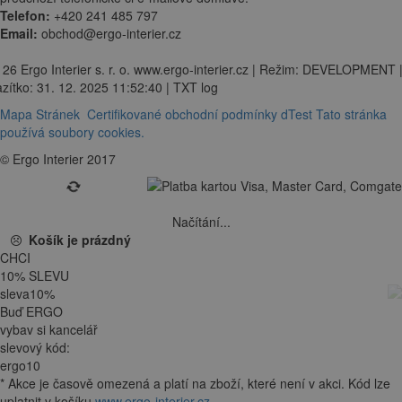
Telefon:
+420 241 485 797
Email:
obchod@ergo-interier.cz
 26 Ergo Interier s. r. o. www.ergo-interier.cz | Režim: DEVELOPMENT 
zítko: 31. 12. 2025 11:52:40 | TXT log
Mapa Stránek
Certifikované obchodní podmínky dTest
Tato stránka
používá soubory cookies.
© Ergo Interier 2017
Načítání...
Košík je prázdný
CHCI
10
%
SLEVU
sleva
10
%
Buď ERGO
vybav si kancelář
slevový kód:
ergo10
*
Akce je
časově omezená
a platí na zboží, které není v akci. Kód lze
uplatnit v košíku
www.ergo-interier.cz
.