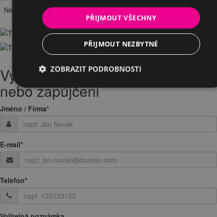
Neděle
zavřeno
PŘIJMOUT VŠECHNY
PŘIJMOUT NEZBYTNÉ
ZOBRAZIT PODROBNOSTI
Vyplněte Vaši žádost o testování
nebo zapůjčeni
Jméno / Firma
*
E-mail
*
Telefon
*
Volitelná poznámka