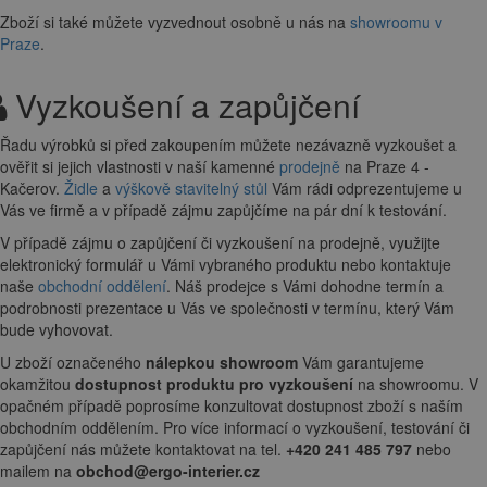
Zboží si také můžete vyzvednout osobně u nás na
showroomu v
Praze
.
Vyzkoušení a zapůjčení
Řadu výrobků si před zakoupením můžete nezávazně vyzkoušet a
ověřit si jejich vlastnosti v naší kamenné
prodejně
na Praze 4 -
Kačerov.
Židle
a
výškově stavitelný stůl
Vám rádi odprezentujeme u
Vás ve firmě a v případě zájmu zapůjčíme na pár dní k testování.
V případě zájmu o zapůjčení či vyzkoušení na prodejně, využijte
elektronický formulář u Vámi vybraného produktu nebo kontaktuje
naše
obchodní oddělení
. Náš prodejce s Vámi dohodne termín a
podrobnosti prezentace u Vás ve společnosti v termínu, který Vám
bude vyhovovat.
U zboží označeného
nálepkou showroom
Vám garantujeme
okamžitou
dostupnost produktu pro vyzkoušení
na showroomu. V
opačném případě poprosíme konzultovat dostupnost zboží s naším
obchodním oddělením. Pro více informací o vyzkoušení, testování či
zapůjčení nás můžete kontaktovat na tel.
+420 241 485 797
nebo
mailem na
obchod@ergo-interier.cz