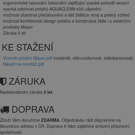
ergonomické tvarování čalounění zajišťující vysoké pohodlí sezení
vysoká odolnost potahů AQUACLEAN vůči ušpinění
možnost objednat přečalounění a dát židličce nový a pestrý vzhled
možnost kombinovat design potahu a konstrukce židle i s ostatními
produkty Mayer
Záruka 5 let
KE STAŽENÍ
Vzorník potahů Mayer.pdf
(materiál, otěruvzdornost, stálobarevnost)
Návod na montáž.pdf
ZÁRUKA
Nadstandardní záruka
5 let
.
DOPRAVA
Zboží Vám doručíme
ZDARMA
. Objednávku rádi dopravíme na
libovolnou adresu
v ČR. Dopravu k Vám zajistíme smluvní přepravní
společností.