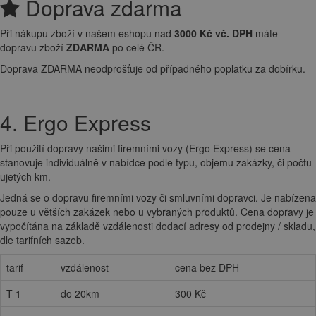
Doprava zdarma
Při nákupu zboží v našem eshopu nad
3000 Kč vč. DPH
máte
dopravu zboží
ZDARMA
po celé ČR.
Doprava ZDARMA neodprošťuje od případného poplatku za dobírku.
4. Ergo Express
Při použití dopravy našimi firemními vozy (Ergo Express) se cena
stanovuje individuálně v nabídce podle typu, objemu zakázky, či počtu
ujetých km.
Jedná se o dopravu firemními vozy či smluvními dopravci. Je nabízena
pouze u větších zakázek nebo u vybraných produktů. Cena dopravy je
vypočítána na základě vzdálenosti dodací adresy od prodejny / skladu,
dle tarifních sazeb.
tarif
vzdálenost
cena bez DPH
T 1
do 20km
300 Kč