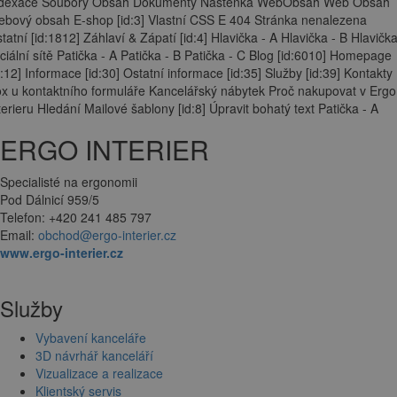
ndexace Soubory Obsah Dokumenty Nástěnka WebObsah Web Obsah
bový obsah E-shop [id:3] Vlastní CSS E 404 Stránka nenalezena
tatní [id:1812] Záhlaví & Zápatí [id:4] Hlavička - A Hlavička - B Hlavička
ciální sítě Patička - A Patička - B Patička - C Blog [id:6010] Homepage
d:12] Informace [id:30] Ostatní informace [id:35] Služby [id:39] Kontakty
x u kontaktního formuláře Kancelářský nábytek Proč nakupovat v Ergo
terieru Hledání Mailové šablony [id:8] Úpravit bohatý text Patička - A
ERGO INTERIER
Specialisté na ergonomii
Pod Dálnicí 959/5
Telefon: +420 241 485 797
Email:
obchod@ergo-interier.cz
www.ergo-interier.cz
Služby
Vybavení kanceláře
3D návrhář kanceláří
Vizualizace a realizace
Klientský servis