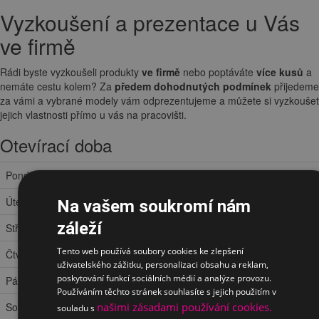
Vyzkoušení a prezentace u Vás
ve firmě
Rádi byste vyzkoušeli produkty
ve firmě
nebo poptáváte
více kusů
a
nemáte cestu kolem? Za
předem dohodnutých podmínek
přijedeme
za vámi a vybrané modely vám odprezentujeme a můžete si vyzkoušet
jejich vlastnosti přímo u vás na pracovišti.
Otevírací doba
Pondělí
9:30 – 13:00 a 14:00 – 18:00
Úterý
9:30 – 13:00 a 14:00 – 18:00
Na vašem soukromí nám
záleží
Středa
9:30 – 13:00 a 14:00 – 18:00
Tento web používá soubory cookies ke zlepšení
Čtvrtek
9:30 – 13:00 a 14:00 – 18:00
uživatelského zážitku, personalizaci obsahu a reklam,
poskytování funkcí sociálních médií a analýze provozu.
Pátek
8:00 – 13:00 a 14:00 – 16:30
Používáním těchto stránek souhlasíte s jejich použitím v
našimi zásadami používání cookies.
Sobota
zavřeno
souladu s