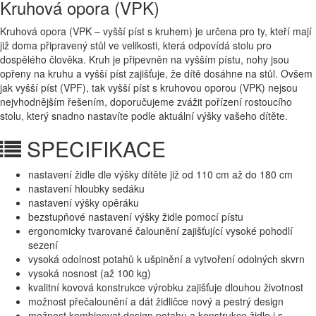
Kruhová opora (VPK)
Kruhová opora (VPK – vyšší píst s kruhem) je určena pro ty, kteří mají
již doma připravený stůl ve velikosti, která odpovídá stolu pro
dospělého člověka. Kruh je připevněn na vyšším pístu, nohy jsou
opřeny na kruhu a vyšší píst zajišťuje, že dítě dosáhne na stůl. Ovšem
jak vyšší píst (VPF), tak vyšší píst s kruhovou oporou (VPK) nejsou
nejvhodnějším řešením, doporučujeme zvážit pořízení rostoucího
stolu, který snadno nastavíte podle aktuální výšky vašeho dítěte.
SPECIFIKACE
nastavení židle dle výšky dítěte již od 110 cm až do 180 cm
nastavení hloubky sedáku
nastavení výšky opěráku
bezstupňové nastavení výšky židle pomocí pístu
ergonomicky tvarované čalounění zajišťující vysoké pohodlí
sezení
vysoká odolnost potahů k ušpinění a vytvoření odolných skvrn
vysoká nosnost (až 100 kg)
kvalitní kovová konstrukce výrobku zajišťuje dlouhou životnost
možnost přečalounění a dát židličce nový a pestrý design
možnost kombinovat design potahu a konstrukce židle i s