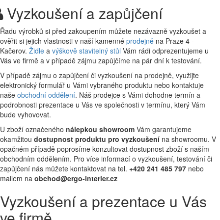
Vyzkoušení a zapůjčení
Řadu výrobků si před zakoupením můžete nezávazně vyzkoušet a
ověřit si jejich vlastnosti v naší kamenné
prodejně
na Praze 4 -
Kačerov.
Židle
a
výškově stavitelný stůl
Vám rádi odprezentujeme u
Vás ve firmě a v případě zájmu zapůjčíme na pár dní k testování.
V případě zájmu o zapůjčení či vyzkoušení na prodejně, využijte
elektronický formulář u Vámi vybraného produktu nebo kontaktuje
naše
obchodní oddělení
. Náš prodejce s Vámi dohodne termín a
podrobnosti prezentace u Vás ve společnosti v termínu, který Vám
bude vyhovovat.
U zboží označeného
nálepkou showroom
Vám garantujeme
okamžitou
dostupnost produktu pro vyzkoušení
na showroomu. V
opačném případě poprosíme konzultovat dostupnost zboží s naším
obchodním oddělením. Pro více informací o vyzkoušení, testování či
zapůjčení nás můžete kontaktovat na tel.
+420 241 485 797
nebo
mailem na
obchod@ergo-interier.cz
Vyzkoušení a prezentace u Vás
ve firmě