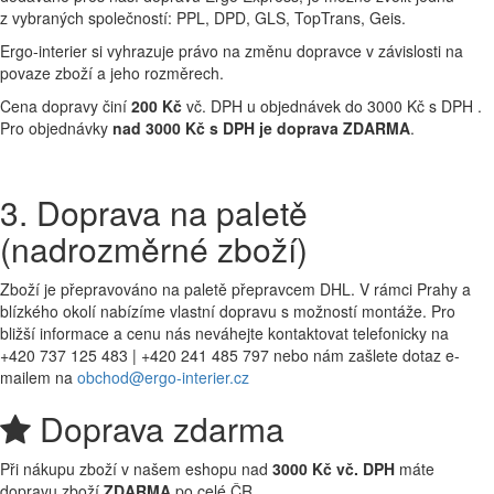
z vybraných společností: PPL, DPD, GLS, TopTrans, Geis.
Ergo-interier si vyhrazuje právo na změnu dopravce v závislosti na
povaze zboží a jeho rozměrech.
Cena dopravy činí
200 Kč
vč. DPH u objednávek do 3000 Kč s DPH .
Pro objednávky
nad 3000 Kč s DPH je doprava ZDARMA
.
3. Doprava na paletě
(nadrozměrné zboží)
Zboží je přepravováno na paletě přepravcem DHL. V rámci Prahy a
blízkého okolí nabízíme vlastní dopravu s možností montáže. Pro
bližší informace a cenu nás neváhejte kontaktovat telefonicky na
+420 737 125 483 | +420 241 485 797 nebo nám zašlete dotaz e-
mailem na
obchod@ergo-interier.cz
Doprava zdarma
Při nákupu zboží v našem eshopu nad
3000 Kč vč. DPH
máte
dopravu zboží
ZDARMA
po celé ČR.