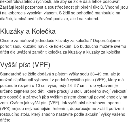
nekontrolovatelnou rychlostí, ale aby se židle dala lehce posouvat.
Zajišťují lepší pozornost a soustředěnost při plnění úkolů. Vhodné jsou
i na koberec s vysokým vlasem. S židlí se pohodlně manipuluje na
dlažbě, laminátové i dřevěné podlaze, ale i na koberci.
Kluzáky a Kolečka
Chcete zaměňovat jednoduše kluzáky za kolečka? Doporučujeme
pořídit sadu kluzáků navíc ke kolečkům. Do budoucna můžete svému
dítěti dle uvážení zaměnit kolečka za kluzáky a kluzáky za kolečka.
Vyšší píst (VPF)
Standardně se židle dodává s pístem výšky sedu 36–49 cm, ale je
možné si přikoupit vybavení v podobě vyššího pístu (VPF), který má
posunuté rozpětí o 10 cm výše, tedy 44–57 cm. Toto vybavení je
určeno zejména pro děti, které pracují u stolu určeného svojí velikostí
pro dospělé a zároveň již s vyšším pístem dosahují pevně chodidly na
zem. Ovšem jak vyšší píst (VPF), tak vyšší píst s kruhovou oporou
(VPK) nejsou nejvhodnějším řešením, doporučujeme zvážit pořízení
rostoucího stolu, který snadno nastavíte podle aktuální výšky vašeho
dítěte.