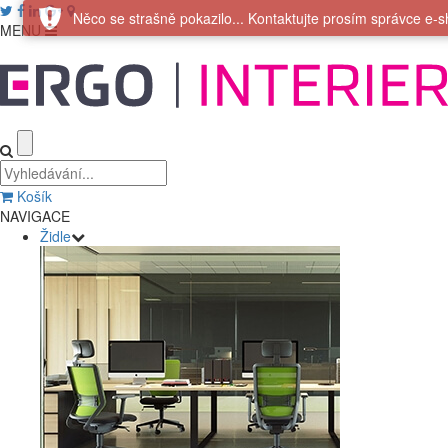
Něco se strašně pokazilo... Kontaktujte prosím správce e-sh
MENU
Košík
NAVIGACE
Židle