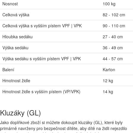
Nosnost
100 kg
Celková výška
82 - 102 cm
Celková výška s vyšším pístem VPF | VPK
90 - 110 cm
Hloubka sedáku
27 - 40 cm
Výška sedáku
36 - 49 cm
Výška sedáku s vyšším pístem VPF | VPK
44 - 57 cm
Balení
Karton
Hmotnost židle
12 kg
Hmotnost židle s vyšším pístem (VP/VPK)
14 kg
Kluzáky (GL)
Jako doplňkové zboží si můžete dokoupit kluzáky (GL), které byly
primárně navrženy pro bezpečnost dítěte, aby dítě na židli nejezdilo