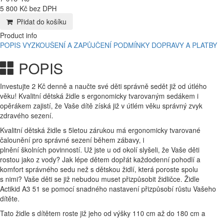
5 800 Kč bez DPH
Přidat do košíku
Product info
POPIS
VYZKOUŠENÍ A ZAPŮJČENÍ
PODMÍNKY DOPRAVY A PLATBY
POPIS
Investujte 2 Kč denně a naučte své děti správně sedět již od útlého
věku! Kvalitní dětská židle s ergonomicky tvarovaným sedákem i
opěrákem zajistí, že Vaše dítě získá již v útlém věku správný zvyk
zdravého sezení.
Kvalitní dětská židle s 5letou zárukou má ergonomicky tvarované
čalounění pro správné sezení během zábavy, i
plnění školních povinností. Už jste u od okolí slyšeli, že Vaše děti
rostou jako z vody? Jak lépe dětem dopřát každodenní pohodlí a
komfort správného sedu než s dětskou židlí, která poroste spolu
s nimi? Vaše děti se již nebudou muset přizpůsobit židličce. Židle
Actikid A3 51 se pomocí snadného nastavení přizpůsobí růstu Vašeho
dítěte.
Tato židle s dítětem roste již jeho od výšky 110 cm až do 180 cm a