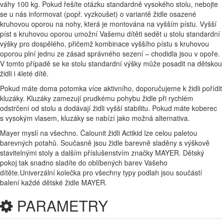
váhy 100 kg. Pokud řešíte otázku standardně vysokého stolu, nebojte
se u nás informovat (popř. vyzkoušet) o variantě židle osazené
kruhovou oporou na nohy, která je montována na vyšším pístu. Vyšší
píst s kruhovou oporou umožní Vašemu dítěti sedět u stolu standardní
výšky pro dospělého, přičemž kombinace vyššího pístu s kruhovou
oporou plní jednu ze zásad správného sezení – chodidla jsou v opoře.
V tomto případě se ke stolu standardní výšky může posadit na dětskou
židli i 4leté dítě.
Pokud máte doma potomka více aktivního, doporučujeme k židli pořídit
kluzáky. Kluzáky zamezují prudkému pohybu židle při rychlém
odstrčení od stolu a dodávají židli vyšší stabilitu. Pokud máte koberec
s vysokým vlasem, kluzáky se nabízí jako možná alternativa.
Mayer myslí na všechno. Čalounit židli Actikid lze celou paletou
barevných potahů. Současně jsou židle barevně sladěny s výškově
stavitelnými stoly a dalším příslušenstvím značky MAYER. Dětský
pokoj tak snadno sladíte do oblíbených barev Vašeho
dítěte.Univerzální kolečka pro všechny typy podlah jsou součástí
balení každé dětské židle MAYER.
PARAMETRY