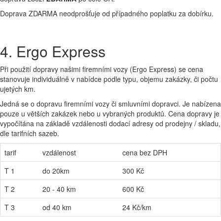
Doprava ZDARMA neodprošťuje od případného poplatku za dobírku.
4. Ergo Express
Při použití dopravy našimi firemními vozy (Ergo Express) se cena
stanovuje individuálně v nabídce podle typu, objemu zakázky, či počtu
ujetých km.
Jedná se o dopravu firemními vozy či smluvními dopravci. Je nabízena
pouze u větších zakázek nebo u vybraných produktů. Cena dopravy je
vypočítána na základě vzdálenosti dodací adresy od prodejny / skladu,
dle tarifních sazeb.
tarif
vzdálenost
cena bez DPH
T 1
do 20km
300 Kč
T 2
20 - 40 km
600 Kč
T 3
od 40 km
24 Kč/km