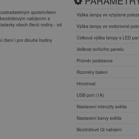
PARAMETR
epostradatelným společníkem
Výška lampy ve vztyčené poloz
 s bezdrátovým nabíjením a
ožadavky všech členů rodiny - od
Výška lampy ve vodorovné pol
Celková výška lampy s LED pa
 čtení i pro dlouhé hodiny
Velikost svítícího panelu
Průměr podstavce
Rozměry balení
Hmotnost
USB port (1A)
Nastavení intenzity světla
Nastavení barvy světla
Bezdrátové Qi nabíjení