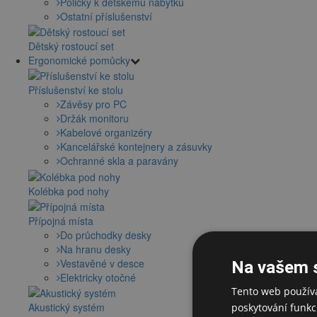
Poličky k dětskému nábytku
Ostatní příslušenství
Dětský rostoucí set
Ergonomické pomůcky
Příslušenství ke stolu
Závěsy pro PC
Držák monitoru
Kabelové organizéry
Kancelářské kontejnery a zásuvky
Ochranné skla a paravány
Kolébka pod nohy
Přípojná místa
Do průchodky desky
Na hranu desky
Vestavěné v desce
Na vašem 
Elektricky otočné
Tento web používá
Akustický systém
poskytování funkcí