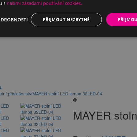
našimi zásadami používání cookies.
du s
ODROBNOSTI
PŘIJMOUT NEZBYTNÉ
PŘIJMO
4
atní příslušenství
MAYER stolní LED lampa 32LED-04
MAYER stoln