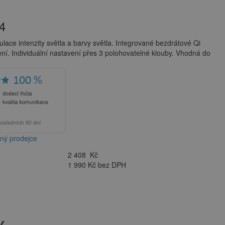
4
lace intenzity světla a barvy světla. Integrované bezdrátové Qi
ení. Individuální nastavení přes 3 polohovatelné klouby. Vhodná do
aný prodejce
2 408
Kč
1 990 Kč bez DPH