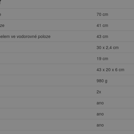
Y
e
70 cm
oze
41 cm
nelem ve vodorovné poloze
43 cm
30 x 2,4 cm
19 cm
43 x 20 x 6 cm
980 g
2x
ano
ano
ano