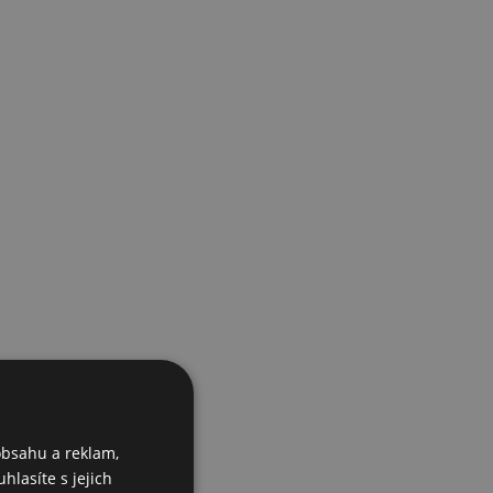
obsahu a reklam,
hlasíte s jejich