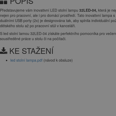
POPIS
Představujeme vám inovativní LED stolní lampu
32LED-04,
která je n
nejen pro pracovní, ale i pro domácí prostředí. Tato inovativní lampa
duálními USB porty (2x) je designována tak, aby splnila individuální p
dětského stolu až po pracovní stůl v kanceláři.
S led stolní lamou 32LED-04 získáte perfektního pomocníka pro večerní
soustředěné práce u stolu či na počítači.
KE STAŽENÍ
led stolní lampa.pdf
(návod k obsluze)