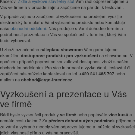
Kačerov.
Židle
a
výškově stavitelný stůl
Vám rádi odprezentujeme u
Vás ve firmě a v případě zájmu zapůjčíme na pár dní k testování.
V případě zájmu o zapůjčení či vyzkoušení na prodejně, využijte
elektronický formulář u Vámi vybraného produktu nebo kontaktuje
naše
obchodní oddělení
. Náš prodejce s Vámi dohodne termín a
podrobnosti prezentace u Vás ve společnosti v termínu, který Vám
bude vyhovovat.
U zboží označeného
nálepkou showroom
Vám garantujeme
okamžitou
dostupnost produktu pro vyzkoušení
na showroomu. V
opačném případě poprosíme konzultovat dostupnost zboží s naším
obchodním oddělením. Pro více informací o vyzkoušení, testování či
zapůjčení nás můžete kontaktovat na tel.
+420 241 485 797
nebo
mailem na
obchod@ergo-interier.cz
Vyzkoušení a prezentace u Vás
ve firmě
Rádi byste vyzkoušeli produkty
ve firmě
nebo poptáváte
více kusů
a
nemáte cestu kolem? Za
předem dohodnutých podmínek
přijedeme
za vámi a vybrané modely vám odprezentujeme a můžete si vyzkoušet
jejich vlastnosti přímo u vás na pracovišti.