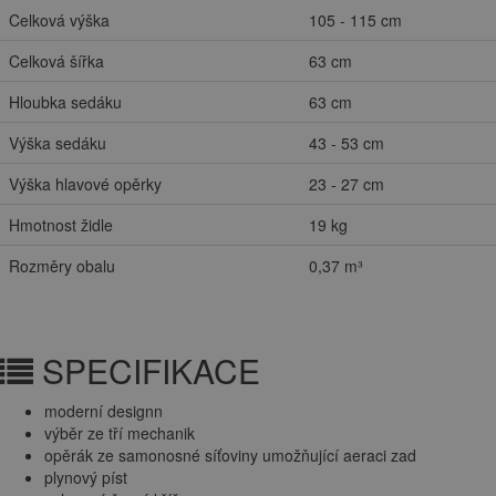
Celková výška
105 - 115 cm
Celková šířka
63 cm
Hloubka sedáku
63 cm
Výška sedáku
43 - 53 cm
Výška hlavové opěrky
23 - 27 cm
Hmotnost židle
19 kg
Rozměry obalu
0,37 m³
SPECIFIKACE
moderní designn
výběr ze tří mechanik
opěrák ze samonosné síťoviny umožňující aeraci zad
plynový píst