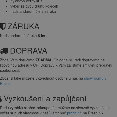
nylonový černý kříž
výběr ze dvou druhů koleček
nadstandardní 5letá záruka
ZÁRUKA
Nadstandardní záruka
5 let
.
DOPRAVA
Zboží Vám doručíme
ZDARMA
. Objednávku rádi dopravíme na
libovolnou adresu
v ČR. Dopravu k Vám zajistíme smluvní přepravní
společností.
Zboží si také můžete vyzvednout osobně u nás na
showroomu v
Praze
.
Vyzkoušení a zapůjčení
Řadu výrobků si před zakoupením můžete nezávazně vyzkoušet a
ověřit si jejich vlastnosti v naší kamenné
prodejně
na Praze 4 -