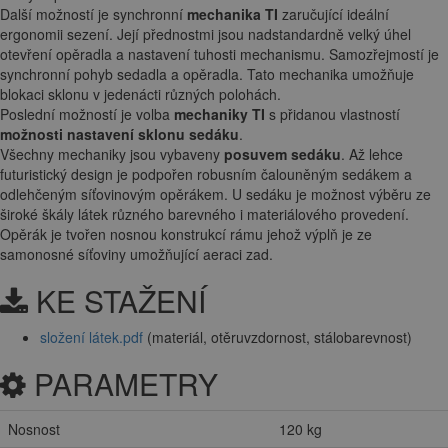
Další možností je synchronní
mechanika TI
zaručující ideální
ergonomii sezení. Její přednostmi jsou nadstandardně velký úhel
otevření opěradla a nastavení tuhosti mechanismu. Samozřejmostí je
synchronní pohyb sedadla a opěradla. Tato mechanika umožňuje
blokaci sklonu v jedenácti různých polohách.
Poslední možností je volba
mechaniky TI
s přidanou vlastností
možnosti nastavení sklonu sedáku
.
Všechny mechaniky jsou vybaveny
posuvem sedáku
. Až lehce
futuristický design je podpořen robusním čalouněným sedákem a
odlehčeným síťovinovým opěrákem. U sedáku je možnost výběru ze
široké škály látek různého barevného i materiálového provedení.
Opěrák je tvořen nosnou konstrukcí rámu jehož výplň je ze
samonosné síťoviny umožňující aeraci zad.
KE STAŽENÍ
složení látek.pdf
(materiál, otěruvzdornost, stálobarevnost)
PARAMETRY
Nosnost
120 kg