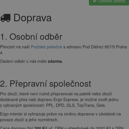
Odeslat žádost
Doprava
1. Osobní odběr
Převzetí na naší
Pražské pobočce
s adresou Pod Dálnicí 957/5 Praha
4.
Osobní odběr u nás máte
zdarma
.
2. Přepravní společnost
Pro zboží, které není nutné přepravovat na paletě nebo zboží
dodávané přes naší dopravu Ergo Express, je možné zvolit jednu
z vybraných společností: PPL, DPD, GLS, TopTrans, Geis.
Ergo-interier si vyhrazuje právo na změnu dopravce v závislosti na
povaze zboží a jeho rozměrech.
Cena dopravy činí
200 Kč
vč. DPH u objednávek do 3000 Kč s DPH .