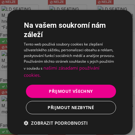
NELZE
NELZE
NELZE
Na vašem soukromí nám
záleží
Fame
Fame
Fame
VYBRÁNO
VYBRÁNO
VYBRÁNO
Tento web používá soubory cookies ke zlepšení
NELZE
NELZE
NELZE
uživatelského zážitku, personalizaci obsahu a reklam,
poskytování funkcí sociálních médií a analýze provozu.
Používáním těchto stránek souhlasíte s jejich použitím
našimi zásadami používání
v souladu s
cookies.
Fame
Fame
Fame
VYBRÁNO
VYBRÁNO
VYBRÁNO
PŘIJMOUT VŠECHNY
NELZE
NELZE
NELZE
PŘIJMOUT NEZBYTNÉ
ZOBRAZIT PODROBNOSTI
Fame
Fame
Rhythm
VYBRÁNO
VYBRÁNO
VYBRÁNO