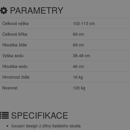
PARAMETRY
Celková výška
102-113 cm
Celková šířka
69 cm
Hloubka židle
69 cm
Výška sedu
38-48 cm
Hloubka sedu
46 cm
Hmotnost židle
16 kg
Nosnost
120 kg
SPECIFIKACE
luxusní design z dílny italského studia