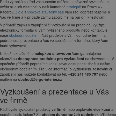
Řadu výrobků si před zakoupením můžete nezávazně vyzkoušet a
ověřit si jejich vlastnosti v naší kamenné
prodejně
na Praze 4 -
Kačerov.
Židle
a
výškově stavitelný stůl
Vám rádi odprezentujeme u
Vás ve firmě a v případě zájmu zapůjčíme na pár dní k testování.
V případě zájmu o zapůjčení či vyzkoušení na prodejně, využijte
elektronický formulář u Vámi vybraného produktu nebo kontaktuje
naše
obchodní oddělení
. Náš prodejce s Vámi dohodne termín a
podrobnosti prezentace u Vás ve společnosti v termínu, který Vám
bude vyhovovat.
U zboží označeného
nálepkou showroom
Vám garantujeme
okamžitou
dostupnost produktu pro vyzkoušení
na showroomu. V
opačném případě poprosíme konzultovat dostupnost zboží s naším
obchodním oddělením. Pro více informací o vyzkoušení, testování či
zapůjčení nás můžete kontaktovat na tel.
+420 241 485 797
nebo
mailem na
obchod@ergo-interier.cz
Vyzkoušení a prezentace u Vás
ve firmě
Rádi byste vyzkoušeli produkty
ve firmě
nebo poptáváte
více kusů
a
nemáte cestu kolem? Za
předem dohodnutých podmínek
přijedeme