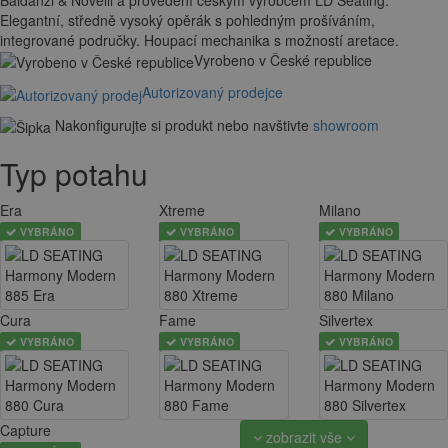
Elegantní, středně vysoký opěrák s pohledným prošíváním,
integrované područky. Houpací mechanika s možností aretace.
Vyrobeno v České republice
Autorizovaný prodejce
Nakonfigurujte si produkt nebo navštivte
showroom
Typ potahu
Era
Xtreme
Milano
VYBRÁNO
VYBRÁNO
VYBRÁNO
Cura
Fame
Silvertex
VYBRÁNO
VYBRÁNO
VYBRÁNO
Capture
zobrazit vše