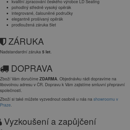
kvalitní zpracování českého výrobce LD Seating
pohodlný středně vysoký opěrák
integrované, čalouněné područky
elegantně prošívaný opěrák
prodloužená záruka 5let
ZÁRUKA
Nadstandardní záruka
5 let
.
DOPRAVA
Zboží Vám doručíme
ZDARMA
. Objednávku rádi dopravíme na
libovolnou adresu
v ČR. Dopravu k Vám zajistíme smluvní přepravní
společností.
Zboží si také můžete vyzvednout osobně u nás na
showroomu v
Praze
.
Vyzkoušení a zapůjčení