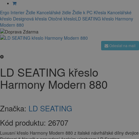
Ergo Interier
Židle
Kancelářské židle
Židle k PC
Křesla
Kancelářské
křeslo
Designová křesla
Otočné křeslo
LD SEATING křeslo Harmony
Modern 880
Odeslat na mail
LD SEATING křeslo
Harmony Modern 880
Značka:
LD SEATING
Kód produktu:
26707
Luxusní křeslo Harmony Modern 880 z italské návrhářské dílny dvojice
Baldanzi & Novelli a provedení českým výrobcem LD Seating.