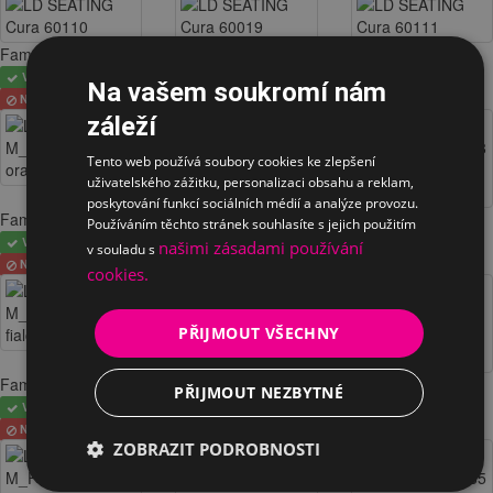
Fame
Fame
Fame
VYBRÁNO
VYBRÁNO
VYBRÁNO
Na vašem soukromí nám
NELZE
NELZE
NELZE
záleží
Tento web používá soubory cookies ke zlepšení
uživatelského zážitku, personalizaci obsahu a reklam,
poskytování funkcí sociálních médií a analýze provozu.
Fame
Fame
Fame
Používáním těchto stránek souhlasíte s jejich použitím
VYBRÁNO
VYBRÁNO
VYBRÁNO
našimi zásadami používání
v souladu s
NELZE
NELZE
NELZE
cookies.
PŘIJMOUT VŠECHNY
Fame
Fame
Fame
PŘIJMOUT NEZBYTNÉ
VYBRÁNO
VYBRÁNO
VYBRÁNO
NELZE
NELZE
NELZE
ZOBRAZIT PODROBNOSTI