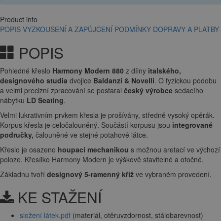
Product info
POPIS
VYZKOUŠENÍ A ZAPŮJČENÍ
PODMÍNKY DOPRAVY A PLATBY
POPIS
Pohledné křeslo
Harmony Modern 880
z dílny
italského,
designového studia
dvojice
Baldanzi & Novelli
. O fyzickou podobu
a velmi precizní zpracování se postaral
český výrobce
sedacího
nábytku
LD Seating
.
Velmi lukrativním prvkem křesla je prošívány, středně vysoký opěrák.
Korpus křesla je celočalouněný. Součástí korpusu jsou
integrované
područky,
čalouněné ve stejné potahové látce.
Křeslo je osazeno
houpací mechanikou
s možnou aretací ve výchozí
poloze. Křesílko Harmony Modern je výškově stavitelné a otočné.
Základnu tvoří
designový 5-ramenný kříž
ve vybraném provedení.
KE STAŽENÍ
složení látek.pdf
(materiál, otěruvzdornost, stálobarevnost)