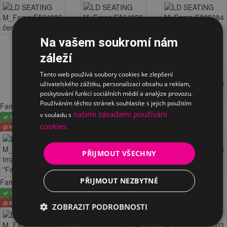
Fame
Na vašem soukromí nám
VYBRÁNO
záleží
NELZE
Tento web používá soubory cookies ke zlepšení
uživatelského zážitku, personalizaci obsahu a reklam,
poskytování funkcí sociálních médií a analýze provozu.
Používáním těchto stránek souhlasíte s jejich použitím
Fame
Fame
Fame
našimi zásadami používání
v souladu s
VYBRÁNO
VYBRÁNO
VYBRÁNO
cookies.
NELZE
NELZE
NELZE
PŘIJMOUT VŠECHNY
PŘIJMOUT NEZBYTNÉ
Fame
Fame
Fame
VYBRÁNO
VYBRÁNO
VYBRÁNO
NELZE
NELZE
NELZE
ZOBRAZIT PODROBNOSTI