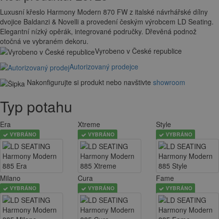
Luxusní křeslo Harmony Modern 870 FW z italské návrhářské dílny
dvojice Baldanzi & Novelli a provedení českým výrobcem LD Seating.
Elegantní nízký opěrák, integrované područky. Dřevěná podnož
otočná ve vybraném dekoru.
Vyrobeno v České republice
Autorizovaný prodejce
Nakonfigurujte si produkt nebo navštivte
showroom
Typ potahu
Era
Xtreme
Style
VYBRÁNO
VYBRÁNO
VYBRÁNO
Milano
Cura
Fame
VYBRÁNO
VYBRÁNO
VYBRÁNO