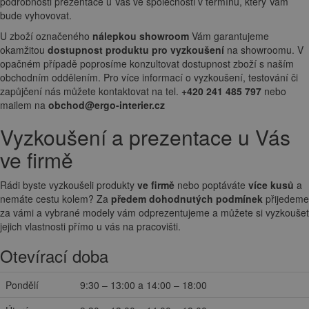
podrobnosti prezentace u Vás ve společnosti v termínu, který Vám
bude vyhovovat.
U zboží označeného
nálepkou showroom
Vám garantujeme
okamžitou
dostupnost produktu pro vyzkoušení
na showroomu. V
opačném případě poprosíme konzultovat dostupnost zboží s naším
obchodním oddělením. Pro více informací o vyzkoušení, testování či
zapůjčení nás můžete kontaktovat na tel.
+420 241 485 797
nebo
mailem na
obchod@ergo-interier.cz
Vyzkoušení a prezentace u Vás
ve firmě
Rádi byste vyzkoušeli produkty
ve firmě
nebo poptáváte
více kusů
a
nemáte cestu kolem? Za
předem dohodnutých podmínek
přijedeme
za vámi a vybrané modely vám odprezentujeme a můžete si vyzkoušet
jejich vlastnosti přímo u vás na pracovišti.
Otevírací doba
Pondělí
9:30 – 13:00 a 14:00 – 18:00