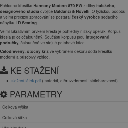
Pohledné křesílko
Harmony Modern 870 FW
z dílny
italského,
designového studia
dvojice
Baldanzi & Novelli
. O fyzickou podobu
a velmi precizní zpracování se postaral
český výrobce
sedacího
nábytku
LD Seating
.
Velmi lukrativním prvkem křesla je pohledný nízský opěrák. Korpus
křesla je celočalouněný. Součástí korpusu jsou
integrované
područky,
čalouněné ve stejné potahové látce.
Celodřevěný, otočný kříž
ve vybraném dekoru dodá křesílku
moderní a působivý vzhled.
KE STAŽENÍ
složení látek.pdf
(materiál, otěruvzdornost, stálobarevnost)
PARAMETRY
Celková výška
Celková šířka
Hloubka židle