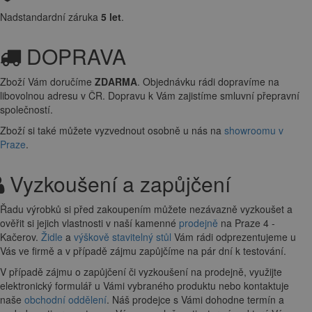
Nadstandardní záruka
5 let
.
DOPRAVA
Zboží Vám doručíme
ZDARMA
. Objednávku rádi dopravíme na
libovolnou adresu
v ČR. Dopravu k Vám zajistíme smluvní přepravní
společností.
Zboží si také můžete vyzvednout osobně u nás na
showroomu v
Praze
.
Vyzkoušení a zapůjčení
Řadu výrobků si před zakoupením můžete nezávazně vyzkoušet a
ověřit si jejich vlastnosti v naší kamenné
prodejně
na Praze 4 -
Kačerov.
Židle
a
výškově stavitelný stůl
Vám rádi odprezentujeme u
Vás ve firmě a v případě zájmu zapůjčíme na pár dní k testování.
V případě zájmu o zapůjčení či vyzkoušení na prodejně, využijte
elektronický formulář u Vámi vybraného produktu nebo kontaktuje
naše
obchodní oddělení
. Náš prodejce s Vámi dohodne termín a