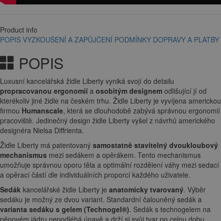
Product info
POPIS
VYZKOUŠENÍ A ZAPŮJČENÍ
PODMÍNKY DOPRAVY A PLATBY
POPIS
Luxusní kancelářská židle Liberty vyniká svojí do detailu
propracovanou ergonomií
a
osobitým designem
odlišující jí od
kterékoliv jiné židle na českém trhu. Židle Liberty je vyvíjena americkou
firmou
Humanscale
, která se dlouhodobě zabývá správnou ergonomií
pracoviště. Jedinečný design židle Liberty vyšel z návrhů amerického
designéra Nielsa Diffrienta.
Židle Liberty má patentovaný
samostatně stavitelný dvoukloubový
mechanismus
mezi sedákem a opěrákem. Tento mechanismus
umožňuje správnou oporu těla a optimální rozdělení váhy mezi sedací
a opěrací částí dle individuálních proporcí každého uživatele.
Sedák
kancelářské židle Liberty je
anatomicky tvarovaný
. Výběr
sedáku je možný ze dvou variant. Standardní čalouněný sedák a
varianta sedáku s gelem (Technogel®)
. Sedák s technogelem na
pěnovém jádru nepodléhá únavě a drží si svůj tvar po celou dobu