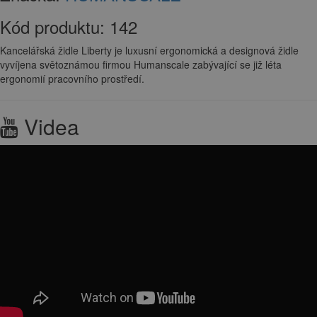
Kód produktu:
142
Kancelářská židle Liberty je luxusní ergonomická a designová židle
vyvíjena světoznámou firmou Humanscale zabývající se již léta
ergonomií pracovního prostředí.
Videa