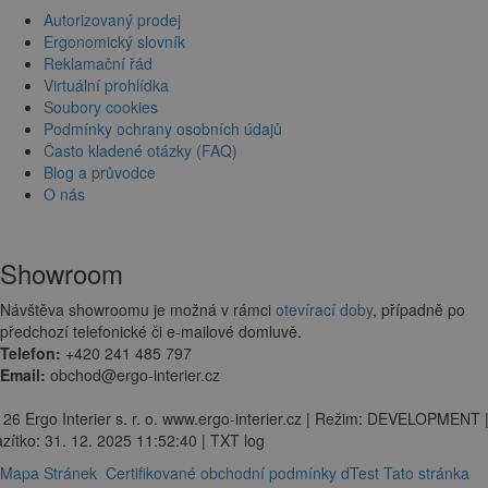
Autorizovaný prodej
Ergonomický slovník
Reklamační řád
Virtuální prohlídka
Soubory cookies
Podmínky ochrany osobních údajů
Často kladené otázky (FAQ)
Blog a průvodce
O nás
Showroom
Návštěva showroomu je možná v rámci
otevírací doby
, případně po
předchozí telefonické či e-mailové domluvě.
Telefon:
+420 241 485 797
Email:
obchod@ergo-interier.cz
 26 Ergo Interier s. r. o. www.ergo-interier.cz | Režim: DEVELOPMENT 
zítko: 31. 12. 2025 11:52:40 | TXT log
Mapa Stránek
Certifikované obchodní podmínky dTest
Tato stránka