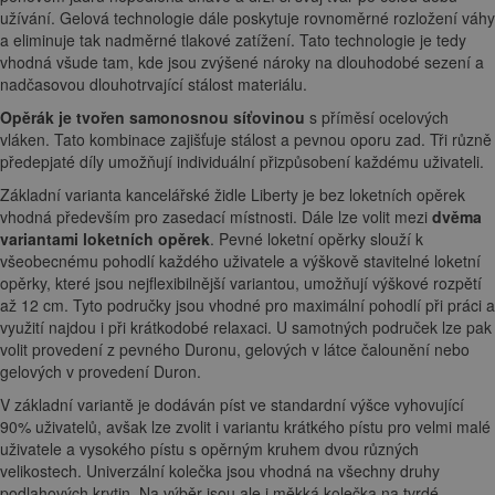
užívání. Gelová technologie dále poskytuje rovnoměrné rozložení váhy
a eliminuje tak nadměrné tlakové zatížení. Tato technologie je tedy
vhodná všude tam, kde jsou zvýšené nároky na dlouhodobé sezení a
nadčasovou dlouhotrvající stálost materiálu.
Opěrák je tvořen samonosnou síťovinou
s příměsí ocelových
vláken. Tato kombinace zajišťuje stálost a pevnou oporu zad. Tři různě
předepjaté díly umožňují individuální přizpůsobení každému uživateli.
Základní varianta kancelářské židle Liberty je bez loketních opěrek
vhodná především pro zasedací místnosti. Dále lze volit mezi
dvěma
variantami loketních opěrek
. Pevné loketní opěrky slouží k
všeobecnému pohodlí každého uživatele a výškově stavitelné loketní
opěrky, které jsou nejflexibilnější variantou, umožňují výškové rozpětí
až 12 cm. Tyto područky jsou vhodné pro maximální pohodlí při práci a
využití najdou i při krátkodobé relaxaci. U samotných područek lze pak
volit provedení z pevného Duronu, gelových v látce čalounění nebo
gelových v provedení Duron.
V základní variantě je dodáván píst ve standardní výšce vyhovující
90% uživatelů, avšak lze zvolit i variantu krátkého pístu pro velmi malé
uživatele a vysokého pístu s opěrným kruhem dvou různých
velikostech. Univerzální kolečka jsou vhodná na všechny druhy
podlahových krytin. Na výběr jsou ale i měkká kolečka na tvrdé