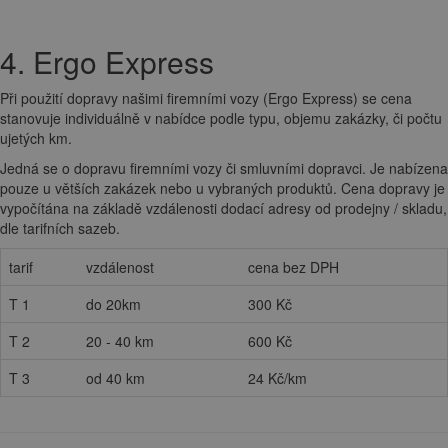
4. Ergo Express
Při použití dopravy našimi firemními vozy (Ergo Express) se cena
stanovuje individuálně v nabídce podle typu, objemu zakázky, či počtu
ujetých km.
Jedná se o dopravu firemními vozy či smluvními dopravci. Je nabízena
pouze u větších zakázek nebo u vybraných produktů. Cena dopravy je
vypočítána na základě vzdálenosti dodací adresy od prodejny / skladu,
dle tarifních sazeb.
tarif
vzdálenost
cena bez DPH
T 1
do 20km
300 Kč
T 2
20 - 40 km
600 Kč
T 3
od 40 km
24 Kč/km