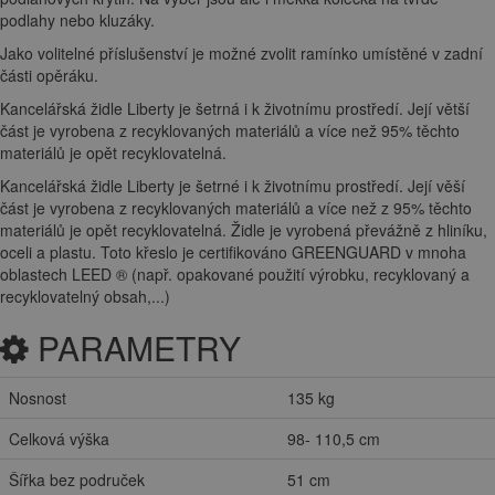
podlahy nebo kluzáky.
Jako volitelné příslušenství je možné zvolit ramínko umístěné v zadní
části opěráku.
Kancelářská židle Liberty je šetrná i k životnímu prostředí. Její větší
část je vyrobena z recyklovaných materiálů a více než 95% těchto
materiálů je opět recyklovatelná.
Kancelářská židle Liberty je šetrné i k životnímu prostředí. Její věší
část je vyrobena z recyklovaných materiálů a více než z 95% těchto
materiálů je opět recyklovatelná. Židle je vyrobená převážně z hliníku,
oceli a plastu. Toto křeslo je certifikováno GREENGUARD v mnoha
oblastech LEED ® (např. opakované použití výrobku, recyklovaný a
recyklovatelný obsah,...)
PARAMETRY
Nosnost
135 kg
Celková výška
98- 110,5 cm
Šířka bez područek
51 cm