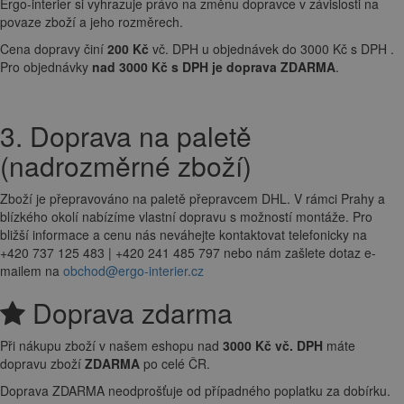
Ergo-interier si vyhrazuje právo na změnu dopravce v závislosti na
povaze zboží a jeho rozměrech.
Cena dopravy činí
200 Kč
vč. DPH u objednávek do 3000 Kč s DPH .
Pro objednávky
nad 3000 Kč s DPH je doprava ZDARMA
.
3. Doprava na paletě
(nadrozměrné zboží)
Zboží je přepravováno na paletě přepravcem DHL. V rámci Prahy a
blízkého okolí nabízíme vlastní dopravu s možností montáže. Pro
bližší informace a cenu nás neváhejte kontaktovat telefonicky na
+420 737 125 483 | +420 241 485 797 nebo nám zašlete dotaz e-
mailem na
obchod@ergo-interier.cz
Doprava zdarma
Při nákupu zboží v našem eshopu nad
3000 Kč vč. DPH
máte
dopravu zboží
ZDARMA
po celé ČR.
Doprava ZDARMA neodprošťuje od případného poplatku za dobírku.