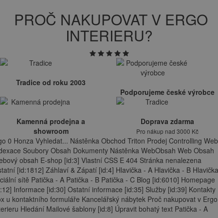
PROČ NAKUPOVAT V ERGO
INTERIERU?
Tradice od roku 2003
Podporujeme české výrobce
Kamenná prodejna a
Doprava zdarma
showroom
Pro nákup nad 3000 Kč
go 0 Honza Vyhledat... Nástěnka Obchod Triton Prodej Controlling Web
ndexace Soubory Obsah Dokumenty Nástěnka WebObsah Web Obsah
bový obsah E-shop [id:3] Vlastní CSS E 404 Stránka nenalezena
tatní [id:1812] Záhlaví & Zápatí [id:4] Hlavička - A Hlavička - B Hlavička
ciální sítě Patička - A Patička - B Patička - C Blog [id:6010] Homepage
d:12] Informace [id:30] Ostatní informace [id:35] Služby [id:39] Kontakty
x u kontaktního formuláře Kancelářský nábytek Proč nakupovat v Ergo
terieru Hledání Mailové šablony [id:8] Úpravit bohatý text Patička - A