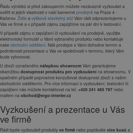
Řadu výrobků si před zakoupením můžete nezávazně vyzkoušet a
ověřit si jejich vlastnosti v naší kamenné
prodejně
na Praze 4 -
Kačerov.
Židle
a
výškově stavitelný stůl
Vám rádi odprezentujeme u
Vás ve firmě a v případě zájmu zapůjčíme na pár dní k testování.
V případě zájmu o zapůjčení či vyzkoušení na prodejně, využijte
elektronický formulář u Vámi vybraného produktu nebo kontaktuje
naše
obchodní oddělení
. Náš prodejce s Vámi dohodne termín a
podrobnosti prezentace u Vás ve společnosti v termínu, který Vám
bude vyhovovat.
U zboží označeného
nálepkou showroom
Vám garantujeme
okamžitou
dostupnost produktu pro vyzkoušení
na showroomu. V
opačném případě poprosíme konzultovat dostupnost zboží s naším
obchodním oddělením. Pro více informací o vyzkoušení, testování či
zapůjčení nás můžete kontaktovat na tel.
+420 241 485 797
nebo
mailem na
obchod@ergo-interier.cz
Vyzkoušení a prezentace u Vás
ve firmě
Rádi byste vyzkoušeli produkty
ve firmě
nebo poptáváte
více kusů
a