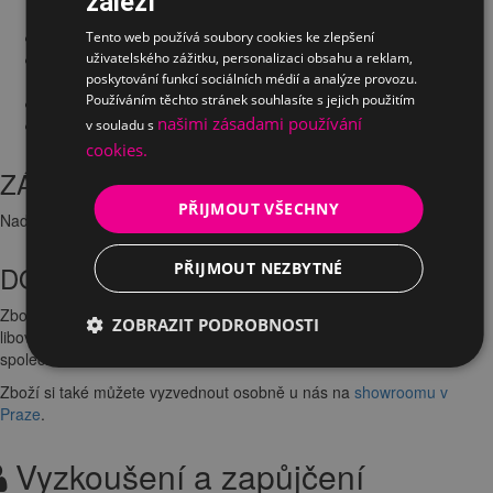
záleží
opěrákem
anatomicky tvarovaný sedák
Tento web používá soubory cookies ke zlepšení
opěrák ze samonosné síťoviny s příměsí ocelových vláken
uživatelského zážitku, personalizaci obsahu a reklam,
poskytování funkcí sociálních médií a analýze provozu.
zajišťující stálost a pevnou oporu zad
Používáním těchto stránek souhlasíte s jejich použitím
píst umožňující změnit výšku sedáku
našimi zásadami používání
univerzální kolečka vhodné pro všechny povrchy podlah
v souladu s
cookies.
ZÁRUKA
PŘIJMOUT VŠECHNY
Nadstandardní záruka
5 let
.
PŘIJMOUT NEZBYTNÉ
DOPRAVA
Zboží Vám doručíme
ZDARMA
. Objednávku rádi dopravíme na
ZOBRAZIT PODROBNOSTI
libovolnou adresu
v ČR. Dopravu k Vám zajistíme smluvní přepravní
společností.
Zboží si také můžete vyzvednout osobně u nás na
showroomu v
Praze
.
Vyzkoušení a zapůjčení