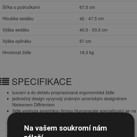
Šířka s područkami
67,5 cm
Hloubka sedáku
42 - 47,5 cm
Výška sedáku
40,5 - 53,5 cm
Výška opěráku
57 cm
Hmotnost židle
18,3 kg
SPECIFIKACE
luxusní a do detailu propracovaná ergonomická židle
jedinečný design vyvynutý známým americkým designérem
Nielsenem Diffrientem
židle vyvinuta americkou firmou Humanscale specializující se na
správnou ergonomii pracoviště
patentovaný samostavitelný dvoukloubový mechanismus mezi
Na vašem soukromí nám
sedákem a opěrákem
optimální individuální rozdělení váhy uživatele mezi sedákem a