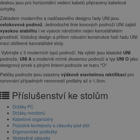
deskou jsou pro horizontální vedení kabelů připraveny kabelové
úchytky.
Základem moderního a nadčasového designu řady UNI jsou
celokovová podnož
. Jednoduché linie kovových podnoží UNI zajistí
vysokou stabilitu
i ve vysoce náročném nejen kancelářském
prostředí. Vzdušný design a přitom robustní konstrukce řadí řadu UNI
mezi oblíbené kancelářské stoly.
Vybírejte z 3 moderních typů podnoží. Na výběr jsou klasické
UNI
podnože,
UNI A
s moderně mírně zkosenou podnoží a typ
UNI O
jako
designový prvek s plnými liniemi podnože ve tvaru "O".
Patičky podnože jsou osazeny
výškově stavitelnou rektifikací
pro
vyrovnání případných nerovností podlahy až o 1,5cm.
Příslušenství ke stolům
Držáky PC
Držáky monitorů
Kabelové organizéry
Pojízdné kontejnery a zásuvky pod stůl
Ergonomické podložky
Vestavěné zásuvky