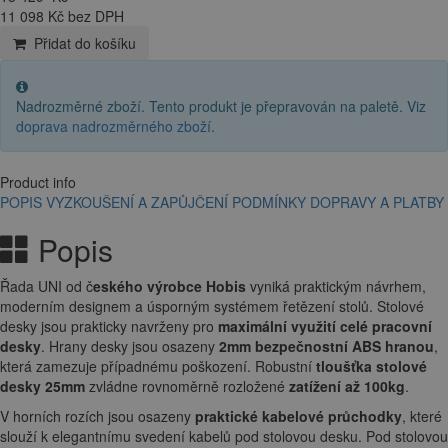
11 098 Kč bez DPH
Přidat do košíku
Nadrozměrné zboží. Tento produkt je přepravován na paletě. Viz
doprava nadrozměrného zboží
.
Product info
POPIS
VYZKOUŠENÍ A ZAPŮJČENÍ
PODMÍNKY DOPRAVY A PLATBY
Popis
Řada UNI od č
eského výrobce Hobis
vyniká praktickým návrhem,
moderním designem a úsporným systémem řetězení stolů. Stolové
desky jsou prakticky navrženy pro
maximální využití celé pracovní
desky
. Hrany desky jsou osazeny
2mm bezpečnostní ABS hranou
,
která zamezuje případnému poškození. Robustní
tloušťka stolové
desky 25mm
zvládne rovnoměrně rozložené
zatížení až 100kg
.
V horních rozích jsou osazeny
praktické kabelové průchodky
, které
slouží k elegantnímu svedení kabelů pod stolovou desku. Pod stolovou