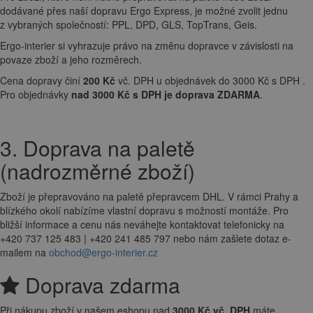
dodávané přes naší dopravu Ergo Express, je možné zvolit jednu
z vybraných společností: PPL, DPD, GLS, TopTrans, Geis.
Ergo-interier si vyhrazuje právo na změnu dopravce v závislosti na
povaze zboží a jeho rozměrech.
Cena dopravy činí
200 Kč
vč. DPH u objednávek do 3000 Kč s DPH .
Pro objednávky
nad 3000 Kč s DPH je doprava ZDARMA
.
3. Doprava na paletě
(nadrozměrné zboží)
Zboží je přepravováno na paletě přepravcem DHL. V rámci Prahy a
blízkého okolí nabízíme vlastní dopravu s možností montáže. Pro
bližší informace a cenu nás neváhejte kontaktovat telefonicky na
+420 737 125 483 | +420 241 485 797 nebo nám zašlete dotaz e-
mailem na
obchod@ergo-interier.cz
Doprava zdarma
Při nákupu zboží v našem eshopu nad
3000 Kč vč. DPH
máte