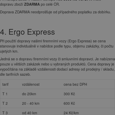
dopravu zboží
ZDARMA
po celé ČR.
Doprava ZDARMA neodprošťuje od případného poplatku za dobírku.
4. Ergo Express
Při použití dopravy našimi firemními vozy (Ergo Express) se cena
stanovuje individuálně v nabídce podle typu, objemu zakázky, či počtu
ujetých km.
Jedná se o dopravu firemními vozy či smluvními dopravci. Je nabízena
pouze u větších zakázek nebo u vybraných produktů. Cena dopravy je
vypočítána na základě vzdálenosti dodací adresy od prodejny / skladu,
dle tarifních sazeb.
tarif
vzdálenost
cena bez DPH
T 1
do 20km
300 Kč
T 2
20 - 40 km
600 Kč
T 3
od 40 km
24 Kč/km