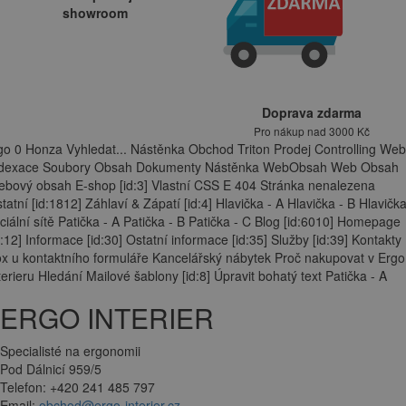
showroom
Doprava zdarma
Pro nákup nad 3000 Kč
go 0 Honza Vyhledat... Nástěnka Obchod Triton Prodej Controlling Web
ndexace Soubory Obsah Dokumenty Nástěnka WebObsah Web Obsah
bový obsah E-shop [id:3] Vlastní CSS E 404 Stránka nenalezena
tatní [id:1812] Záhlaví & Zápatí [id:4] Hlavička - A Hlavička - B Hlavička
ciální sítě Patička - A Patička - B Patička - C Blog [id:6010] Homepage
d:12] Informace [id:30] Ostatní informace [id:35] Služby [id:39] Kontakty
x u kontaktního formuláře Kancelářský nábytek Proč nakupovat v Ergo
terieru Hledání Mailové šablony [id:8] Úpravit bohatý text Patička - A
ERGO INTERIER
Specialisté na ergonomii
Pod Dálnicí 959/5
Telefon: +420 241 485 797
Email:
obchod@ergo-interier.cz