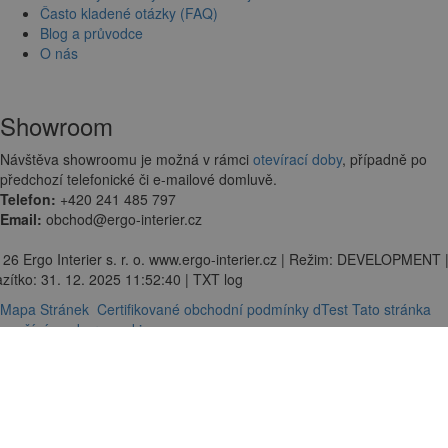
Často kladené otázky (FAQ)
Blog a průvodce
O nás
Showroom
Návštěva showroomu je možná v rámci
otevírací doby
, případně po
předchozí telefonické či e-mailové domluvě.
Telefon:
+420 241 485 797
Email:
obchod@ergo-interier.cz
 26 Ergo Interier s. r. o. www.ergo-interier.cz | Režim: DEVELOPMENT 
zítko: 31. 12. 2025 11:52:40 | TXT log
Mapa Stránek
Certifikované obchodní podmínky dTest
Tato stránka
používá soubory cookies.
© Ergo Interier 2017
Chyba.
Zobrazit košík
klasicky.
CHCI