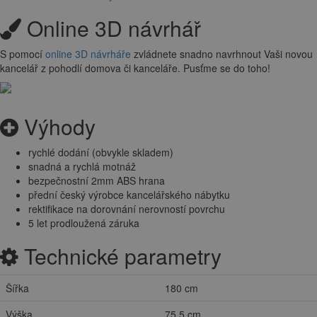
Online 3D návrhář
S pomocí
online 3D návrháře
zvládnete snadno navrhnout Vaši novou
kancelář z pohodlí domova či kanceláře. Pusťme se do toho!
Výhody
rychlé dodání (obvykle skladem)
snadná a rychlá motnáž
bezpečnostní 2mm ABS hrana
přední český výrobce kancelářského nábytku
rektifikace na dorovnání nerovností povrchu
5 let prodloužená záruka
Technické parametry
Šířka
180 cm
Výška
75,5 cm