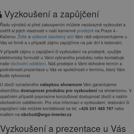
Vyzkoušení a zapůjčení
Řadu výrobků si před zakoupením můžete nezávazně vyzkoušet a
ověřit si jejich vlastnosti v naší kamenné
prodejně
na Praze 4 -
Kačerov.
Židle
a
výškově stavitelný stůl
Vám rádi odprezentujeme u
Vás ve firmě a v případě zájmu zapůjčíme na pár dní k testování.
V případě zájmu o zapůjčení či vyzkoušení na prodejně, využijte
elektronický formulář u Vámi vybraného produktu nebo kontaktuje
naše
obchodní oddělení
. Náš prodejce s Vámi dohodne termín a
podrobnosti prezentace u Vás ve společnosti v termínu, který Vám
bude vyhovovat.
U zboží označeného
nálepkou showroom
Vám garantujeme
okamžitou
dostupnost produktu pro vyzkoušení
na showroomu. V
opačném případě poprosíme konzultovat dostupnost zboží s naším
obchodním oddělením. Pro více informací o vyzkoušení, testování či
zapůjčení nás můžete kontaktovat na tel.
+420 241 485 797
nebo
mailem na
obchod@ergo-interier.cz
Vyzkoušení a prezentace u Vás