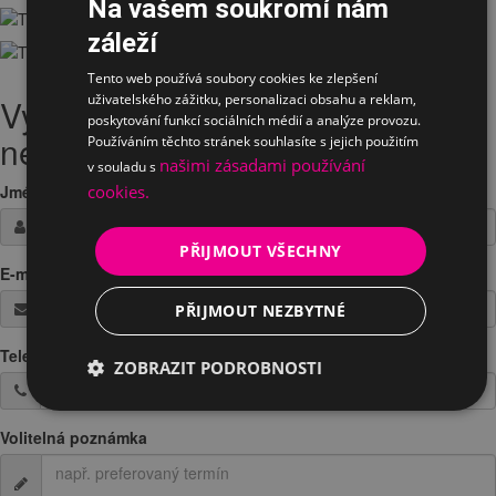
Na vašem soukromí nám
záleží
Tento web používá soubory cookies ke zlepšení
uživatelského zážitku, personalizaci obsahu a reklam,
Vyplněte Vaši žádost o testování
poskytování funkcí sociálních médií a analýze provozu.
nebo zapůjčeni
Používáním těchto stránek souhlasíte s jejich použitím
našimi zásadami používání
v souladu s
cookies.
Jméno / Firma
*
PŘIJMOUT VŠECHNY
E-mail
*
PŘIJMOUT NEZBYTNÉ
Telefon
*
ZOBRAZIT PODROBNOSTI
Volitelná poznámka