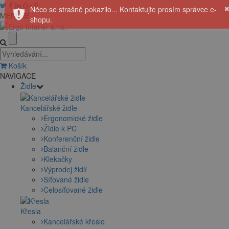
Něco se strašně pokazilo... Kontaktujte prosím správce e-
MENU
shopu.
Košík
NAVIGACE
Židle
Kancelářské židle
Ergonomické židle
Židle k PC
Konferenční židle
Balanční židle
Klekačky
Výprodej židlí
Síťované židle
Celosíťované židle
Křesla
Kancelářské křeslo