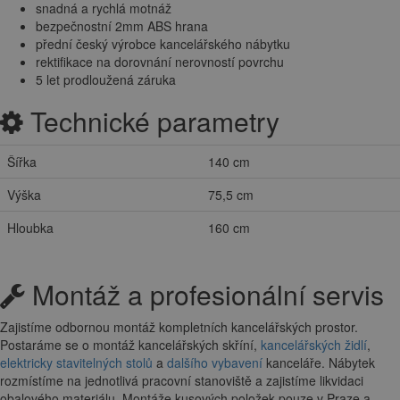
snadná a rychlá motnáž
bezpečnostní 2mm ABS hrana
přední český výrobce kancelářského nábytku
rektifikace na dorovnání nerovností povrchu
5 let prodloužená záruka
Technické parametry
Šířka
140 cm
Výška
75,5 cm
Hloubka
160 cm
Montáž a profesionální servis
Zajistíme odbornou montáž kompletních kancelářských prostor.
Postaráme se o montáž kancelářských skříní,
kancelářských židlí
,
elektricky stavitelných stolů
a
dalšího vybavení
kanceláře. Nábytek
rozmístíme na jednotlivá pracovní stanoviště a zajistíme likvidaci
obalového materiálu. Montáže kusových položek pouze v Praze a