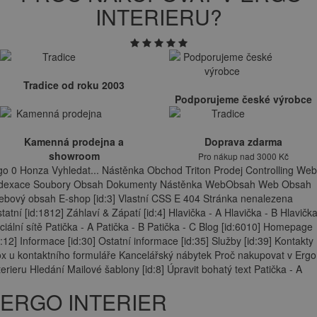
INTERIERU?
Tradice od roku 2003
Podporujeme české výrobce
Kamenná prodejna a
Doprava zdarma
showroom
Pro nákup nad 3000 Kč
go 0 Honza Vyhledat... Nástěnka Obchod Triton Prodej Controlling Web
ndexace Soubory Obsah Dokumenty Nástěnka WebObsah Web Obsah
bový obsah E-shop [id:3] Vlastní CSS E 404 Stránka nenalezena
tatní [id:1812] Záhlaví & Zápatí [id:4] Hlavička - A Hlavička - B Hlavička
ciální sítě Patička - A Patička - B Patička - C Blog [id:6010] Homepage
d:12] Informace [id:30] Ostatní informace [id:35] Služby [id:39] Kontakty
x u kontaktního formuláře Kancelářský nábytek Proč nakupovat v Ergo
terieru Hledání Mailové šablony [id:8] Úpravit bohatý text Patička - A
ERGO INTERIER