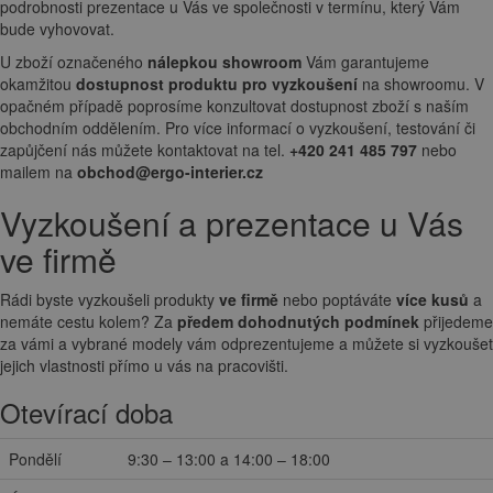
podrobnosti prezentace u Vás ve společnosti v termínu, který Vám
bude vyhovovat.
U zboží označeného
nálepkou showroom
Vám garantujeme
okamžitou
dostupnost produktu pro vyzkoušení
na showroomu. V
opačném případě poprosíme konzultovat dostupnost zboží s naším
obchodním oddělením. Pro více informací o vyzkoušení, testování či
zapůjčení nás můžete kontaktovat na tel.
+420 241 485 797
nebo
mailem na
obchod@ergo-interier.cz
Vyzkoušení a prezentace u Vás
ve firmě
Rádi byste vyzkoušeli produkty
ve firmě
nebo poptáváte
více kusů
a
nemáte cestu kolem? Za
předem dohodnutých podmínek
přijedeme
za vámi a vybrané modely vám odprezentujeme a můžete si vyzkoušet
jejich vlastnosti přímo u vás na pracovišti.
Otevírací doba
Pondělí
9:30 – 13:00 a 14:00 – 18:00