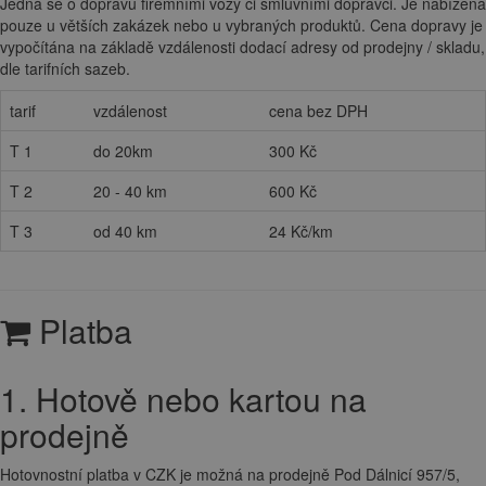
Jedná se o dopravu firemními vozy či smluvními dopravci. Je nabízena
pouze u větších zakázek nebo u vybraných produktů. Cena dopravy je
vypočítána na základě vzdálenosti dodací adresy od prodejny / skladu,
dle tarifních sazeb.
tarif
vzdálenost
cena bez DPH
T 1
do 20km
300 Kč
T 2
20 - 40 km
600 Kč
T 3
od 40 km
24 Kč/km
Platba
1. Hotově nebo kartou na
prodejně
Hotovnostní platba v CZK je možná na prodejně Pod Dálnicí 957/5,