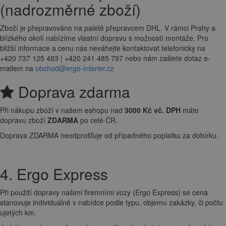
(nadrozměrné zboží)
Zboží je přepravováno na paletě přepravcem DHL. V rámci Prahy a
blízkého okolí nabízíme vlastní dopravu s možností montáže. Pro
bližší informace a cenu nás neváhejte kontaktovat telefonicky na
+420 737 125 483 | +420 241 485 797 nebo nám zašlete dotaz e-
mailem na
obchod@ergo-interier.cz
Doprava zdarma
Při nákupu zboží v našem eshopu nad
3000 Kč vč. DPH
máte
dopravu zboží
ZDARMA
po celé ČR.
Doprava ZDARMA neodprošťuje od případného poplatku za dobírku.
4. Ergo Express
Při použití dopravy našimi firemními vozy (Ergo Express) se cena
stanovuje individuálně v nabídce podle typu, objemu zakázky, či počtu
ujetých km.