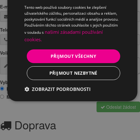
E-mail
*
Tento web používá soubory cookies ke zlepšení
uživatelského zážitku, personalizaci obsahu a reklam,
poskytování funkcí sociálních médií a analýze provozu.
Používáním těchto stránek souhlasíte s jejich použitím
Telefon
*
našimi zásadami používání
v souladu s
cookies.
Volitelná poznámka
PŘIJMOUT VŠECHNY
PŘIJMOUT NEZBYTNÉ
Vyberte prosím jednu z možností:
Mám zájem o vyzkoušení na prodejně
ZOBRAZIT PODROBNOSTI
Mám zájem o zapůjčení
Odeslat žádost
Doprava