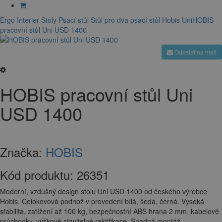
Ergo Interier
Stoly
Psací stůl
Stůl pro dva
psací stůl Hobis Uni
HOBIS
pracovní stůl Uni USD 1400
Odeslat na mail
HOBIS pracovní stůl Uni
USD 1400
Značka:
HOBIS
Kód produktu:
26351
Moderní, vzdušný design stolu Uni USD 1400 od českého výrobce
Hobis. Celokovová podnož v provedení bílá, šedá, černá. Vysoká
stabilita, zatížení až 100 kg, bezpečnostní ABS hrana 2 mm, kabelové
průchodky, výškově stavitelné rektifikace. Snadná montáž.