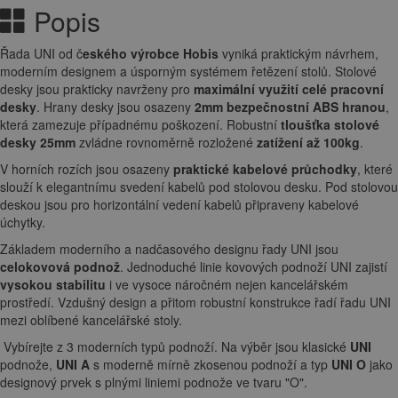
Popis
Řada UNI od č
eského výrobce Hobis
vyniká praktickým návrhem,
moderním designem a úsporným systémem řetězení stolů. Stolové
desky jsou prakticky navrženy pro
maximální využití celé pracovní
desky
. Hrany desky jsou osazeny
2mm bezpečnostní ABS hranou
,
která zamezuje případnému poškození. Robustní
tloušťka stolové
desky 25mm
zvládne rovnoměrně rozložené
zatížení až 100kg
.
V horních rozích jsou osazeny
praktické kabelové průchodky
, které
slouží k elegantnímu svedení kabelů pod stolovou desku. Pod stolovou
deskou jsou pro horizontální vedení kabelů připraveny kabelové
úchytky.
Základem moderního a nadčasového designu řady UNI jsou
celokovová podnož
. Jednoduché linie kovových podnoží UNI zajistí
vysokou stabilitu
i ve vysoce náročném nejen kancelářském
prostředí. Vzdušný design a přitom robustní konstrukce řadí řadu UNI
mezi oblíbené kancelářské stoly.
Vybírejte z 3 moderních typů podnoží. Na výběr jsou klasické
UNI
podnože,
UNI A
s moderně mírně zkosenou podnoží a typ
UNI O
jako
designový prvek s plnými liniemi podnože ve tvaru "O".