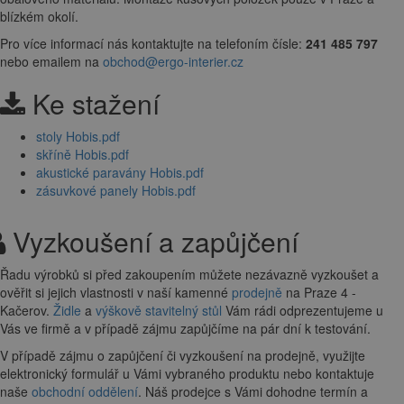
blízkém okolí.
Pro více informací nás kontaktujte na telefoním čísle:
241 485 797
nebo emailem na
obchod@ergo-interier.cz
Ke stažení
stoly Hobis.pdf
skříně Hobis.pdf
akustické paravány Hobis.pdf
zásuvkové panely Hobis.pdf
Vyzkoušení a zapůjčení
Řadu výrobků si před zakoupením můžete nezávazně vyzkoušet a
ověřit si jejich vlastnosti v naší kamenné
prodejně
na Praze 4 -
Kačerov.
Židle
a
výškově stavitelný stůl
Vám rádi odprezentujeme u
Vás ve firmě a v případě zájmu zapůjčíme na pár dní k testování.
V případě zájmu o zapůjčení či vyzkoušení na prodejně, využijte
elektronický formulář u Vámi vybraného produktu nebo kontaktuje
naše
obchodní oddělení
. Náš prodejce s Vámi dohodne termín a