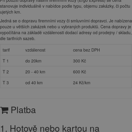
Při použití dopravy našimi firemními vozy (Ergo Express) se cena
stanovuje individuálně v nabídce podle typu, objemu zakázky, či počtu
ujetých km.
Jedná se o dopravu firemními vozy či smluvními dopravci. Je nabízena
pouze u větších zakázek nebo u vybraných produktů. Cena dopravy je
vypočítána na základě vzdálenosti dodací adresy od prodejny / skladu,
dle tarifních sazeb.
tarif
vzdálenost
cena bez DPH
T 1
do 20km
300 Kč
T 2
20 - 40 km
600 Kč
T 3
od 40 km
24 Kč/km
Platba
1. Hotově nebo kartou na