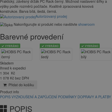
Praktický, závěsný držák PC Rack černý. Možnost nastavení šířky a
výšky podle rozměrů počítače. Kvalitně zpracovaná kovová
konstrukce. Barva bílá, šedá, černá.
Autorizovaný prodej
Nakonfigurujte si produkt nebo navštivte
showroom
Barevné provedení
VYBRÁNO
VYBRÁNO
VYBRÁNO
Skladem
Ihned k expedici
1 304
Kč
1 078 Kč bez DPH
Přidat do košíku
Product info
POPIS
VYZKOUŠENÍ A ZAPŮJČENÍ
PODMÍNKY DOPRAVY A PLATBY
POPIS