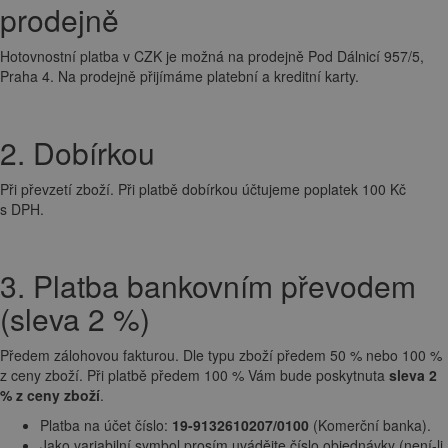
prodejně
Hotovnostní platba v CZK je možná na prodejně Pod Dálnicí 957/5,
Praha 4. Na prodejně přijímáme platební a kreditní karty.
2. Dobírkou
Při převzetí zboží. Při platbě dobírkou účtujeme poplatek 100 Kč
s DPH.
3. Platba bankovním převodem
(sleva 2 %)
Předem zálohovou fakturou. Dle typu zboží předem 50 % nebo 100 %
z ceny zboží. Při platbě předem 100 % Vám bude poskytnuta
sleva 2
% z ceny zboží
.
Platba na účet číslo:
19-9132610207/0100
(Komerční banka).
Jako variabilní symbol prosím uvádějte číslo objednávky (není-li