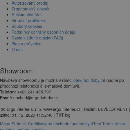
Autorizovaný prodej
Ergonomický slovník
Reklamační řád
Virtuální prohlídka
Soubory cookies
Podmínky ochrany osobních údajů
Často kladené otázky (FAQ)
Blog a průvodce
O nás
Showroom
Návštěva showroomu je možná v rámci
otevírací doby
, případně po
předchozí telefonické či e-mailové domluvě.
Telefon:
+420 241 485 797
Email:
obchod@ergo-interier.cz
 26 Ergo Interier s. r. o. www.ergo-interier.cz | Režim: DEVELOPMENT 
zítko: 31. 12. 2025 11:52:40 | TXT log
Mapa Stránek
Certifikované obchodní podmínky dTest
Tato stránka
používá soubory cookies.