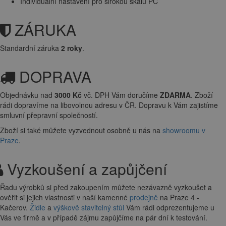
Individuální nastavení pro širokou škálu PC
ZÁRUKA
Standardní záruka
2 roky
.
DOPRAVA
Objednávku nad
3000 Kč
vč. DPH Vám doručíme
ZDARMA
. Zboží
rádi dopravíme na libovolnou adresu
v ČR. Dopravu k Vám zajistíme
smluvní přepravní společností.
Zboží si také můžete vyzvednout osobně u nás na
showroomu v
Praze
.
Vyzkoušení a zapůjčení
Řadu výrobků si před zakoupením můžete nezávazně vyzkoušet a
ověřit si jejich vlastnosti v naší kamenné
prodejně
na Praze 4 -
Kačerov.
Židle
a
výškově stavitelný stůl
Vám rádi odprezentujeme u
Vás ve firmě a v případě zájmu zapůjčíme na pár dní k testování.