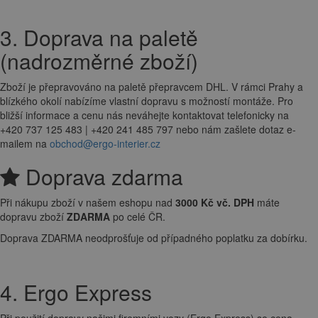
3. Doprava na paletě
(nadrozměrné zboží)
Zboží je přepravováno na paletě přepravcem DHL. V rámci Prahy a
blízkého okolí nabízíme vlastní dopravu s možností montáže. Pro
bližší informace a cenu nás neváhejte kontaktovat telefonicky na
+420 737 125 483 | +420 241 485 797 nebo nám zašlete dotaz e-
mailem na
obchod@ergo-interier.cz
Doprava zdarma
Při nákupu zboží v našem eshopu nad
3000 Kč vč. DPH
máte
dopravu zboží
ZDARMA
po celé ČR.
Doprava ZDARMA neodprošťuje od případného poplatku za dobírku.
4. Ergo Express