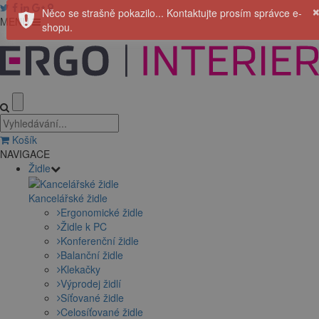
Něco se strašně pokazilo... Kontaktujte prosím správce e-
MENU
shopu.
Košík
NAVIGACE
Židle
Kancelářské židle
Ergonomické židle
Židle k PC
Konferenční židle
Balanční židle
Klekačky
Výprodej židlí
Síťované židle
Celosíťované židle