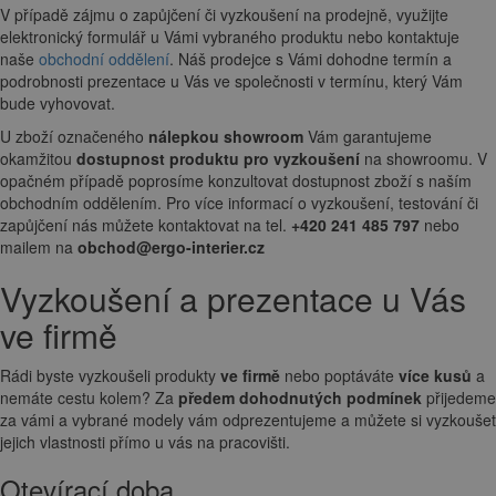
V případě zájmu o zapůjčení či vyzkoušení na prodejně, využijte
elektronický formulář u Vámi vybraného produktu nebo kontaktuje
naše
obchodní oddělení
. Náš prodejce s Vámi dohodne termín a
podrobnosti prezentace u Vás ve společnosti v termínu, který Vám
bude vyhovovat.
U zboží označeného
nálepkou showroom
Vám garantujeme
okamžitou
dostupnost produktu pro vyzkoušení
na showroomu. V
opačném případě poprosíme konzultovat dostupnost zboží s naším
obchodním oddělením. Pro více informací o vyzkoušení, testování či
zapůjčení nás můžete kontaktovat na tel.
+420 241 485 797
nebo
mailem na
obchod@ergo-interier.cz
Vyzkoušení a prezentace u Vás
ve firmě
Rádi byste vyzkoušeli produkty
ve firmě
nebo poptáváte
více kusů
a
nemáte cestu kolem? Za
předem dohodnutých podmínek
přijedeme
za vámi a vybrané modely vám odprezentujeme a můžete si vyzkoušet
jejich vlastnosti přímo u vás na pracovišti.
Otevírací doba