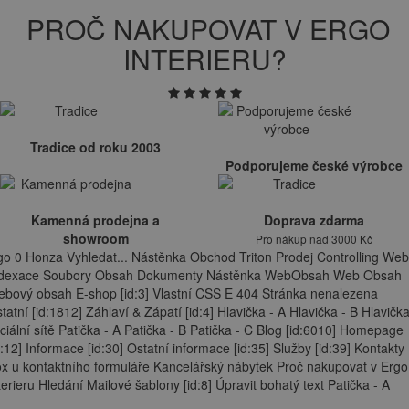
PROČ NAKUPOVAT V ERGO
INTERIERU?
Tradice od roku 2003
Podporujeme české výrobce
Kamenná prodejna a
Doprava zdarma
showroom
Pro nákup nad 3000 Kč
go 0 Honza Vyhledat... Nástěnka Obchod Triton Prodej Controlling Web
ndexace Soubory Obsah Dokumenty Nástěnka WebObsah Web Obsah
bový obsah E-shop [id:3] Vlastní CSS E 404 Stránka nenalezena
tatní [id:1812] Záhlaví & Zápatí [id:4] Hlavička - A Hlavička - B Hlavička
ciální sítě Patička - A Patička - B Patička - C Blog [id:6010] Homepage
d:12] Informace [id:30] Ostatní informace [id:35] Služby [id:39] Kontakty
x u kontaktního formuláře Kancelářský nábytek Proč nakupovat v Ergo
terieru Hledání Mailové šablony [id:8] Úpravit bohatý text Patička - A