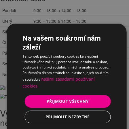
Pondělí
9:30 – 13:00 a 14:00 – 18:00
Úterý
9:30 – 13:00 a 14:00 – 18:00
Středa
9:30 – 13:00 a 14:00 – 18:00
Na vašem soukromí nám
Čtvrtek
9:30 – 13:00 a 14:00 – 18:00
záleží
Pátek
8:00 – 13:00 a 14:00 – 16:30
Tento web používá soubory cookies ke zlepšení
uživatelského zážitku, personalizaci obsahu a reklam,
Sobota
zavřeno
poskytování funkcí sociálních médií a analýze provozu.
Používáním těchto stránek souhlasíte s jejich použitím
Neděle
zavřeno
našimi zásadami používání
v souladu s
cookies.
PŘIJMOUT VŠECHNY
Vyplněte Vaši žádost o testování
PŘIJMOUT NEZBYTNÉ
nebo zapůjčeni