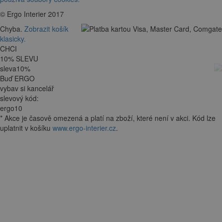
© Ergo Interier 2017
Chyba.
Zobrazit košík
klasicky.
CHCI
10
%
SLEVU
sleva
10
%
Buď ERGO
vybav si kancelář
slevový kód:
ergo10
*
Akce je
časově omezená
a platí na zboží, které není v akci. Kód lze
uplatnit v košíku
www.ergo-interier.cz
.