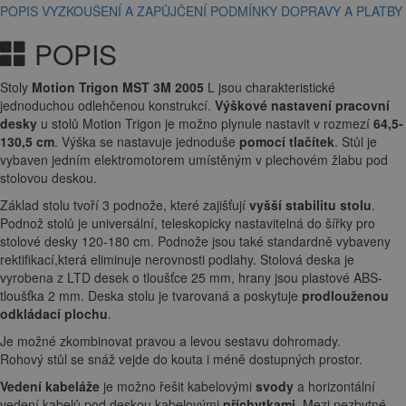
POPIS
VYZKOUŠENÍ A ZAPŮJČENÍ
PODMÍNKY DOPRAVY A PLATBY
POPIS
Stoly
Motion Trigon MST 3M 2005
L jsou charakteristické
jednoduchou odlehčenou konstrukcí.
Výškové nastavení pracovní
desky
u stolů Motion Trigon je možno plynule nastavit v rozmezí
64
,5-
130,5 cm
. Výška se nastavuje jednoduše
pomocí tlačítek
. Stůl je
vybaven jedním elektromotorem umístěným v plechovém žlabu pod
stolovou deskou.
Základ stolu tvoří 3 podnože, které zajišťují
vyšší stabilitu stolu
.
Podnož stolů je universální, teleskopicky nastavitelná do šířky pro
stolové desky 120-180 cm. Podnože jsou také standardně vybaveny
rektifikací,která eliminuje nerovnosti podlahy. Stolová deska je
vyrobena z LTD desek o tloušťce 25 mm, hrany jsou plastové ABS-
tloušťka 2 mm. Deska stolu je tvarovaná a poskytuje
prodlouženou
odkládací plochu
.
Je možné zkombinovat pravou a levou sestavu dohromady.
Rohový stůl se snáž vejde do kouta i méně dostupných prostor.
Vedení kabeláže
je možno řešit kabelovými
svody
a horizontální
vedení kabelů pod deskou kabelovými
příchytkami
. Mezi nezbytné