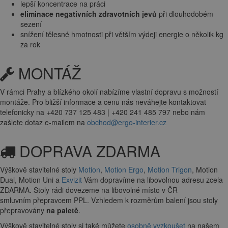
lepší koncentrace na práci
eliminace negativních zdravotních jevů
při dlouhodobém
sezení
snížení tělesné hmotnosti při větším výdeji energie o několik kg
za rok
MONTÁŽ
V rámci Prahy a blízkého okolí nabízíme vlastní dopravu s možností
montáže. Pro bližší informace a cenu nás neváhejte kontaktovat
telefonicky na +420 737 125 483 | +420 241 485 797 nebo nám
zašlete dotaz e-mailem na
obchod@ergo-interier.cz
DOPRAVA ZDARMA
Výškově stavitelné stoly
Motion
,
Motion Ergo
,
Motion Trigon
, Motion
Dual, Motion Uni a
Exvizit
Vám dopravíme na libovolnou adresu zcela
ZDARMA. Stoly rádi dovezeme na libovolné místo v ČR
smluvním přepravcem PPL. Vzhledem k rozměrům balení jsou stoly
přepravovány
na paletě
.
Výškově stavitelné stoly si také můžete
osobně vyzkoušet
na našem