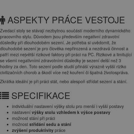
ASPEKTY PRÁCE VESTOJE
Zvedací stoly se stávají nezbytnou součástí moderního dynamického
pracovního stylu. Důvodem jsou především negativní zdravotní
důsledky při dlouhodobém sezení. Je potřeba si uvědomit, že
dlouhodobé sezení je pro člověka nepřirozená a nezdravá činnost a
patří mezi největší rizikové faktory při práci na PC. Rizikové a limitující
se všemi negativními zdravotními důsledky je sezení delší než 3
hodiny za den. Toto sezení podle studií přináší výrazně vyšší riziko
civilizačních chorob a škodí více než kouření či špatná životospráva.
Zkrátka ideální je při práci stát, nebo alespoň střídat sezení a stání.
SPECIFIKACE
individuální nastavení výšky stolu pro menší i vyšší postavy
nastavení
výšky stolu vzhledem k výšce postavy
možnost stání při práci
možnost
střídání sedu a stání
zvýšení produktivity
práce