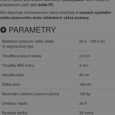
příslušenství patří také
držák PC.
Stůl disponuje mechanismem, který umožňuje si
nastavit optimální
výšku pracovního stolu vzhledem k výšce postavy.
PARAMETRY
Nastavení pracovní výšky desky
64,5 - 130,5 cm
(3-segmentový typ)
Tloušťka pracovní desky
2,5 cm
Tloušťka ABS hrany
2 mm
Hloubka stolu
80 cm
Délka stolu
160 cm
Maximální zatížení pracovní plochy
120 kg
Ovládací napětí
24 V
Rychlost zdvihu
35 mm/s