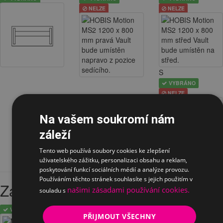
NELZE
NELZE
S
VYBRÁNO
NELZE
Na vašem soukromí nám
záleží
Tento web používá soubory cookies ke zlepšení
uživatelského zážitku, personalizaci obsahu a reklam,
poskytování funkcí sociálních médií a analýze provozu.
Používáním těchto stránek souhlasíte s jejich použitím v
Zásuvný kontejner
našimi zásadami používání cookies.
souladu s
VYBRÁNO
VYBRÁNO
VYBRÁNO
PŘIJMOUT VŠECHNY