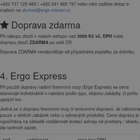
+420 737 125 483 | +420 241 485 797 nebo nám zašlete dotaz e-
mailem na
obchod@ergo-interier.cz
Doprava zdarma
Při nákupu zboží v našem eshopu nad
3000 Kč vč. DPH
máte
dopravu zboží
ZDARMA
po celé ČR.
Doprava ZDARMA neodprošťuje od případného poplatku za dobírku.
4. Ergo Express
Při použití dopravy našimi firemními vozy (Ergo Express) se cena
stanovuje individuálně v nabídce podle typu, objemu zakázky, či počtu
ujetých km.
Jedná se o dopravu firemními vozy či smluvními dopravci. Je nabízena
pouze u větších zakázek nebo u vybraných produktů. Cena dopravy je
vypočítána na základě vzdálenosti dodací adresy od prodejny / skladu,
dle tarifních sazeb.
tarif
vzdálenost
cena bez DPH