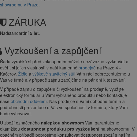
showroomu v Praze
.
ZÁRUKA
Nadstandardní
5 let
.
Vyzkoušení a zapůjčení
Řadu výrobků si před zakoupením můžete nezávazně vyzkoušet a
ověřit si jejich vlastnosti v naší kamenné
prodejně
na Praze 4 -
Kačerov.
Židle
a
výškově stavitelný stůl
Vám rádi odprezentujeme u
Vás ve firmě a v případě zájmu zapůjčíme na pár dní k testování.
V případě zájmu o zapůjčení či vyzkoušení na prodejně, využijte
elektronický formulář u Vámi vybraného produktu nebo kontaktuje
naše
obchodní oddělení
. Náš prodejce s Vámi dohodne termín a
podrobnosti prezentace u Vás ve společnosti v termínu, který Vám
bude vyhovovat.
U zboží označeného
nálepkou showroom
Vám garantujeme
okamžitou
dostupnost produktu pro vyzkoušení
na showroomu. V
opačném případě poprosíme konzultovat dostupnost zboží s naším