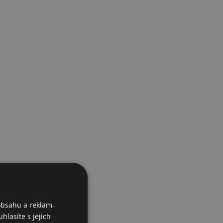
obsahu a reklam,
hlasíte s jejich