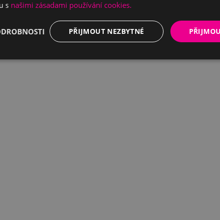
našimi zásadami používání cookies.
du s
ODROBNOSTI
PŘIJMOUT NEZBYTNÉ
PŘIJMO