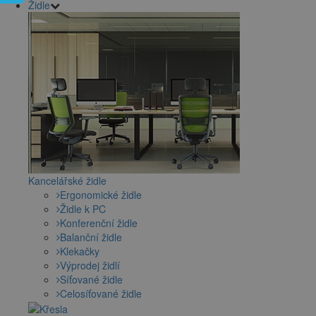
Židle
Kancelářské židle
Ergonomické židle
Židle k PC
Konferenční židle
Balanční židle
Klekačky
Výprodej židlí
Síťované židle
Celosíťované židle