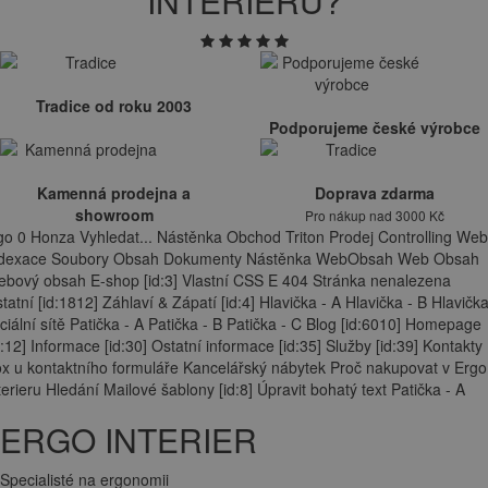
INTERIERU?
Tradice od roku 2003
Podporujeme české výrobce
Kamenná prodejna a
Doprava zdarma
showroom
Pro nákup nad 3000 Kč
go 0 Honza Vyhledat... Nástěnka Obchod Triton Prodej Controlling Web
ndexace Soubory Obsah Dokumenty Nástěnka WebObsah Web Obsah
bový obsah E-shop [id:3] Vlastní CSS E 404 Stránka nenalezena
tatní [id:1812] Záhlaví & Zápatí [id:4] Hlavička - A Hlavička - B Hlavička
ciální sítě Patička - A Patička - B Patička - C Blog [id:6010] Homepage
d:12] Informace [id:30] Ostatní informace [id:35] Služby [id:39] Kontakty
x u kontaktního formuláře Kancelářský nábytek Proč nakupovat v Ergo
terieru Hledání Mailové šablony [id:8] Úpravit bohatý text Patička - A
ERGO INTERIER
Specialisté na ergonomii