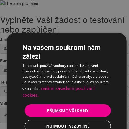
Vyplněte Vaši žádost o testování
nebo zapůjčeni
Jméno / Firma
*
Na vašem soukromí nám
záleží
E-mail
*
Tento web používá soubory cookies ke zlepšení
uživatelského zážitku, personalizaci obsahu a reklam,
poskytování funkcí sociálních médií a analýze provozu.
Telefon
*
Používáním těchto stránek souhlasíte s jejich použitím
našimi zásadami používání
v souladu s
cookies.
Volitelná poznámka
PŘIJMOUT VŠECHNY
PŘIJMOUT NEZBYTNÉ