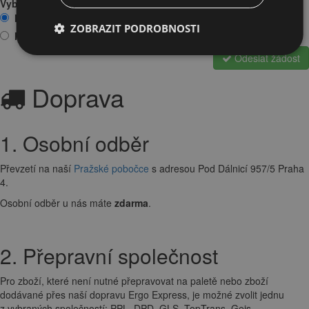
Vyberte prosím jednu z možností:
Mám zájem o vyzkoušení na prodejně
ZOBRAZIT PODROBNOSTI
Mám zájem o zapůjčení
Odeslat žádost
Doprava
1. Osobní odběr
Převzetí na naší
Pražské pobočce
s adresou Pod Dálnicí 957/5 Praha
4.
Osobní odběr u nás máte
zdarma
.
2. Přepravní společnost
Pro zboží, které není nutné přepravovat na paletě nebo zboží
dodávané přes naší dopravu Ergo Express, je možné zvolit jednu
z vybraných společností: PPL, DPD, GLS, TopTrans, Geis.