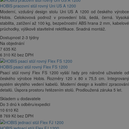
HOBIS pracovní stůl rovný Uni US A 1200
Moderní, vzdušný design stolu Uni US A 1200 od českého výrobce
Hobis. Celokovová podnož v provedení bílá, šedá, černá. Vysoká
stabilita, zatížení až 100 kg, bezpečnostní ABS hrana 2 mm, kabelové
průchodky, výškově stavitelné rektifikace. Snadná montáž.
Dostupnost 2-3 týdny
Na objednání
7 635
Kč
6 310 Kč bez DPH
HOBIS psací stůl rovný Flex FS 1200
Psací stůl rovný Flex FS 1200 vyšší řady pro náročné uživatele od
českého výrobce Hobis. Rozměry 120 x 80 x 75,5 cm. Integrovaný
systém skrytého vedení kabelů. Moderní design a kvalitní zpracování
detailů. Úspora prostoru řetězením stolů. Prodloužená záruka 5 let.
Skladem u dodavatele
Do 3 dnů k odběru/expedici
10 610
Kč
8 769 Kč bez DPH
HOBIS jednací stůl Flex FJ 1200