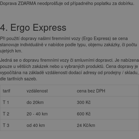
Doprava ZDARMA neodprošťuje od případného poplatku za dobírku.
4. Ergo Express
Při použití dopravy našimi firemními vozy (Ergo Express) se cena
stanovuje individuálně v nabídce podle typu, objemu zakázky, či počtu
ujetých km.
Jedná se o dopravu firemními vozy či smluvními dopravci. Je nabízena
pouze u větších zakázek nebo u vybraných produktů. Cena dopravy je
vypočítána na základě vzdálenosti dodací adresy od prodejny / skladu,
dle tarifních sazeb.
tarif
vzdálenost
cena bez DPH
T 1
do 20km
300 Kč
T 2
20 - 40 km
600 Kč
T 3
od 40 km
24 Kč/km