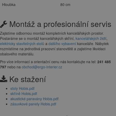
Hloubka
80 cm
Montáž a profesionální servis
Zajistíme odbornou montáž kompletních kancelářských prostor.
Postaráme se o montáž kancelářských skříní,
kancelářských židlí
,
elektricky stavitelných stolů
a
dalšího vybavení
kanceláře. Nábytek
rozmístíme na jednotlivá pracovní stanoviště a zajistíme likvidaci
obalového materiálu.
Pro více informací a orientační cenu nás kontaktujte na tel:
241 485
797
nebo na
obchod@ergo-interier.cz
Ke stažení
stoly Hobis.pdf
skříně Hobis.pdf
akustické paravány Hobis.pdf
zásuvkové panely Hobis.pdf