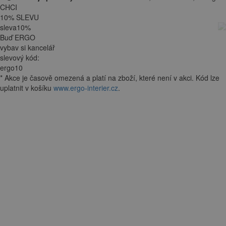
CHCI
10
%
SLEVU
sleva
10
%
Buď ERGO
vybav si kancelář
slevový kód:
ergo10
*
Akce je
časově omezená
a platí na zboží, které není v akci. Kód lze
uplatnit v košíku
www.ergo-interier.cz
.