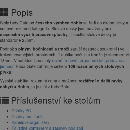
Popis
Stoly řady Gate od
českého výrobce Hobis
se řadí do ekonomicky a
cenově rozumné kategorie. Stolové desky jsou navrženy pro
maximální využití pracovní plochy
. Tloušťka stolové desky je
standardně 25mm.
Podnož s
plnými bočnicemi a trnoží
zaručí dostatek soukromí i ve
frekventovanějších prostorách. Tloušťka bočnic a trnože je standardně
18mm. V nabídce jsou stoly
rovné
,
rohové
,
ergonomické
,
přídavné
a
jednací
. Řada Gate zahrnuje celkem
106 rozšiřitelných stolových
prvků
.
Vysoká stabilita, rozumná cena a
možnost
rozšíření o další prvky
nábytku Hobis
, to je stůl z řady Gate.
Příslušenství ke stolům
Držáky PC
Držáky monitorů
Kabelové organizéry
Pojízdné kontejnery a zásuvky pod stůl