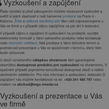
Vyzkoušení a zapůjčení
Řadu výrobků si před zakoupením můžete nezávazně vyzkoušet a
ověřit si jejich vlastnosti v naší kamenné
prodejně
na Praze 4 -
Kačerov.
Židle
a
výškově stavitelný stůl
Vám rádi odprezentujeme u
Vás ve firmě a v případě zájmu zapůjčíme na pár dní k testování.
V případě zájmu o zapůjčení či vyzkoušení na prodejně, využijte
elektronický formulář u Vámi vybraného produktu nebo kontaktuje
naše
obchodní oddělení
. Náš prodejce s Vámi dohodne termín a
podrobnosti prezentace u Vás ve společnosti v termínu, který Vám
bude vyhovovat.
U zboží označeného
nálepkou showroom
Vám garantujeme
okamžitou
dostupnost produktu pro vyzkoušení
na showroomu. V
opačném případě poprosíme konzultovat dostupnost zboží s naším
obchodním oddělením. Pro více informací o vyzkoušení, testování či
zapůjčení nás můžete kontaktovat na tel.
+420 241 485 797
nebo
mailem na
obchod@ergo-interier.cz
Vyzkoušení a prezentace u Vás
ve firmě