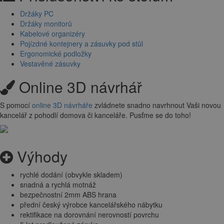
Držáky PC
Držáky monitorů
Kabelové organizéry
Pojízdné kontejnery a zásuvky pod stůl
Ergonomické podložky
Vestavěné zásuvky
Online 3D návrhář
S pomocí
online 3D návrháře
zvládnete snadno navrhnout Vaši novou
kancelář z pohodlí domova či kanceláře. Pusťme se do toho!
Výhody
rychlé dodání (obvykle skladem)
snadná a rychlá motnáž
bezpečnostní 2mm ABS hrana
přední český výrobce kancelářského nábytku
rektifikace na dorovnání nerovností povrchu