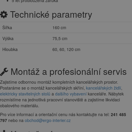
5 let prodloužená záruka
Technické parametry
Šířka
160 cm
Výška
75,5 cm
Hloubka
60, 60, 120 cm
Montáž a profesionální servis
Zajistíme odbornou montáž kompletních kancelářských prostor.
Postaráme se o montáž kancelářských skříní,
kancelářských židlí
,
elektricky stavitelných stolů
a
dalšího vybavení
kanceláře. Nábytek
rozmístíme na jednotlivá pracovní stanoviště a zajistíme likvidaci
obalového materiálu.
Pro více informací a orientační cenu nás kontaktujte na tel:
241 485
797
nebo na
obchod@ergo-interier.cz