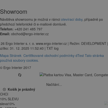
Showroom
Návštěva showroomu je možná v rámci
otevírací doby
, případně po
předchozí telefonické či e-mailové domluvě.
Telefon:
+420 241 485 797
Email:
obchod@ergo-interier.cz
 26 Ergo Interier s. r. o. www.ergo-interier.cz | Režim: DEVELOPMENT 
zítko: 31. 12. 2025 11:52:40 | TXT log
Mapa Stránek
Certifikované obchodní podmínky dTest
Tato stránka
používá soubory cookies.
© Ergo Interier 2017
Načítání...
Košík je prázdný
CHCI
10
%
SLEVU
sleva
10
%