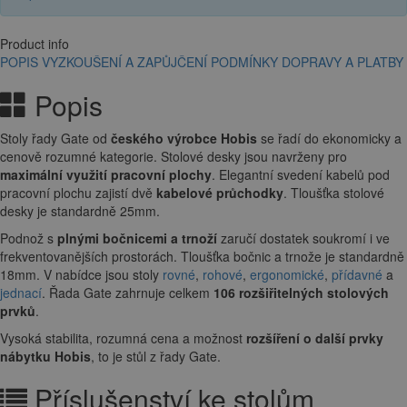
Product info
POPIS
VYZKOUŠENÍ A ZAPŮJČENÍ
PODMÍNKY DOPRAVY A PLATBY
Popis
Stoly řady Gate od
českého výrobce Hobis
se řadí do ekonomicky a
cenově rozumné kategorie. Stolové desky jsou navrženy pro
maximální využití pracovní plochy
. Elegantní svedení kabelů pod
pracovní plochu zajistí dvě
kabelové průchodky
. Tloušťka stolové
desky je standardně 25mm.
Podnož s
plnými bočnicemi a trnoží
zaručí dostatek soukromí i ve
frekventovanějších prostorách. Tloušťka bočnic a trnože je standardně
18mm. V nabídce jsou stoly
rovné
,
rohové
,
ergonomické
,
přídavné
a
jednací
. Řada Gate zahrnuje celkem
106 rozšiřitelných stolových
prvků
.
Vysoká stabilita, rozumná cena a
možnost
rozšíření o další prvky
nábytku Hobis
, to je stůl z řady Gate.
Příslušenství ke stolům