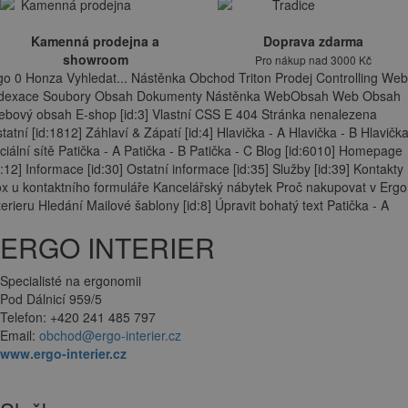
Kamenná prodejna a
Doprava zdarma
showroom
Pro nákup nad 3000 Kč
go 0 Honza Vyhledat... Nástěnka Obchod Triton Prodej Controlling Web
ndexace Soubory Obsah Dokumenty Nástěnka WebObsah Web Obsah
bový obsah E-shop [id:3] Vlastní CSS E 404 Stránka nenalezena
tatní [id:1812] Záhlaví & Zápatí [id:4] Hlavička - A Hlavička - B Hlavička
ciální sítě Patička - A Patička - B Patička - C Blog [id:6010] Homepage
d:12] Informace [id:30] Ostatní informace [id:35] Služby [id:39] Kontakty
x u kontaktního formuláře Kancelářský nábytek Proč nakupovat v Ergo
terieru Hledání Mailové šablony [id:8] Úpravit bohatý text Patička - A
ERGO INTERIER
Specialisté na ergonomii
Pod Dálnicí 959/5
Telefon: +420 241 485 797
Email:
obchod@ergo-interier.cz
www.ergo-interier.cz