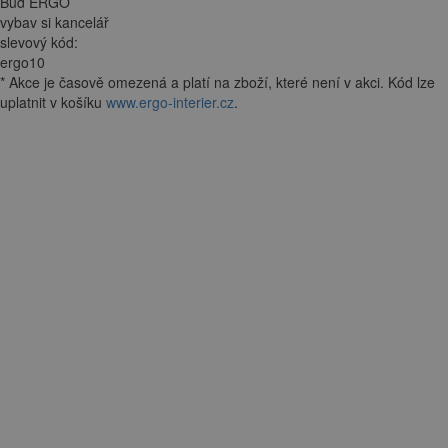
Buď ERGO
vybav si kancelář
slevový kód:
ergo10
*
Akce je
časově omezená
a platí na zboží, které není v akci. Kód lze
uplatnit v košíku
www.ergo-interier.cz
.