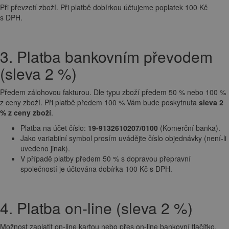
Při převzetí zboží. Při platbě dobírkou účtujeme poplatek 100 Kč
s DPH.
3. Platba bankovním převodem
(sleva 2 %)
Předem zálohovou fakturou. Dle typu zboží předem 50 % nebo 100 %
z ceny zboží. Při platbě předem 100 % Vám bude poskytnuta
sleva 2
% z ceny zboží
.
Platba na účet číslo:
19-9132610207/0100
(Komerční banka).
Jako variabilní symbol prosím uvádějte číslo objednávky (není-li
uvedeno jinak).
V případě platby předem 50 % s dopravou přepravní
společností je účtována dobírka 100 Kč s DPH.
4. Platba on-line (sleva 2 %)
Možnost zaplatit on-line kartou nebo přes on-line bankovní tlačítko.