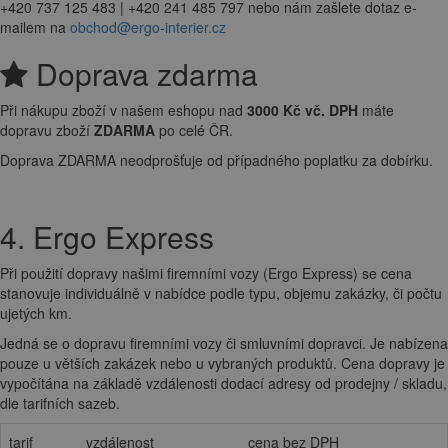
+420 737 125 483 | +420 241 485 797 nebo nám zašlete dotaz e-
mailem na
obchod@ergo-interier.cz
Doprava zdarma
Při nákupu zboží v našem eshopu nad
3000 Kč vč. DPH
máte
dopravu zboží
ZDARMA
po celé ČR.
Doprava ZDARMA neodprošťuje od případného poplatku za dobírku.
4. Ergo Express
Při použití dopravy našimi firemními vozy (Ergo Express) se cena
stanovuje individuálně v nabídce podle typu, objemu zakázky, či počtu
ujetých km.
Jedná se o dopravu firemními vozy či smluvními dopravci. Je nabízena
pouze u větších zakázek nebo u vybraných produktů. Cena dopravy je
vypočítána na základě vzdálenosti dodací adresy od prodejny / skladu,
dle tarifních sazeb.
tarif
vzdálenost
cena bez DPH