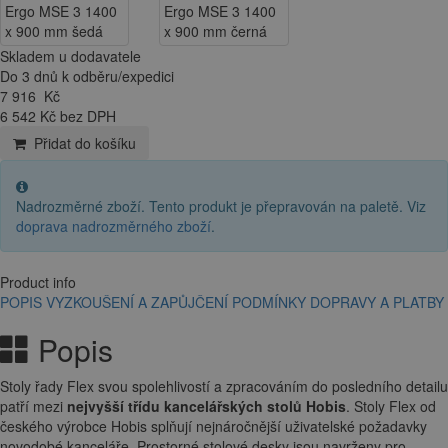
Skladem u dodavatele
Do 3 dnů k odběru/expedici
7 916
Kč
6 542 Kč bez DPH
Přidat do košíku
Nadrozměrné zboží. Tento produkt je přepravován na paletě. Viz
doprava nadrozměrného zboží
.
Product info
POPIS
VYZKOUŠENÍ A ZAPŮJČENÍ
PODMÍNKY DOPRAVY A PLATBY
Popis
Stoly řady Flex svou spolehlivostí a zpracováním do posledního detailu
patří mezi
nejvyšší třídu kancelářských stolů Hobis
. Stoly Flex od
českého výrobce Hobis splňují nejnáročnější uživatelské požadavky
novodobé kanceláře. Prostorné stolové desky jsou navrženy pro