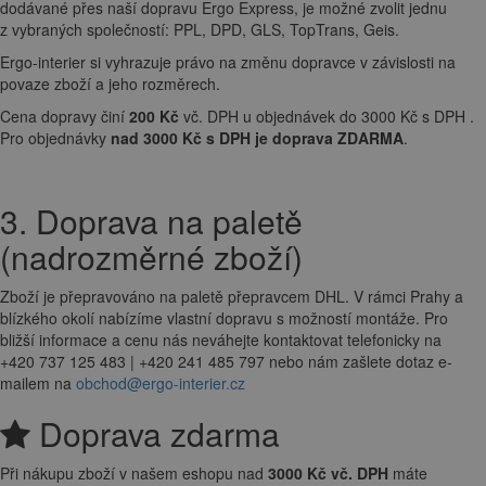
dodávané přes naší dopravu Ergo Express, je možné zvolit jednu
z vybraných společností: PPL, DPD, GLS, TopTrans, Geis.
Ergo-interier si vyhrazuje právo na změnu dopravce v závislosti na
povaze zboží a jeho rozměrech.
Cena dopravy činí
200 Kč
vč. DPH u objednávek do 3000 Kč s DPH .
Pro objednávky
nad 3000 Kč s DPH je doprava ZDARMA
.
3. Doprava na paletě
(nadrozměrné zboží)
Zboží je přepravováno na paletě přepravcem DHL. V rámci Prahy a
blízkého okolí nabízíme vlastní dopravu s možností montáže. Pro
bližší informace a cenu nás neváhejte kontaktovat telefonicky na
+420 737 125 483 | +420 241 485 797 nebo nám zašlete dotaz e-
mailem na
obchod@ergo-interier.cz
Doprava zdarma
Při nákupu zboží v našem eshopu nad
3000 Kč vč. DPH
máte