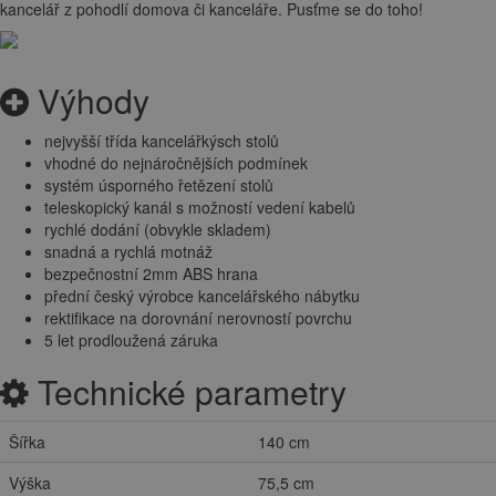
kancelář z pohodlí domova či kanceláře. Pusťme se do toho!
Výhody
nejvyšší třída kancelářkýsch stolů
vhodné do nejnáročnějších podmínek
systém úsporného řetězení stolů
teleskopický kanál s možností vedení kabelů
rychlé dodání (obvykle skladem)
snadná a rychlá motnáž
bezpečnostní 2mm ABS hrana
přední český výrobce kancelářského nábytku
rektifikace na dorovnání nerovností povrchu
5 let prodloužená záruka
Technické parametry
Šířka
140 cm
Výška
75,5 cm