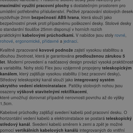
maximální využití pracovní plochy
s dostatečným prostorem pro
umístění potřebného příslušenství. Pečlivé zpracování stolových desek
vyzdvihuje 2mm
bezpečností ABS hrana
, která slouží jako
bezpečnostní prvek proti případnému poškození desky. Stolové desky
o standardní tloušťce 25mm disponují v horních rozích
praktickými
kabelovými průchodkami.
V nabídce jsou stoly
rovné
,
rohové
,
ergonomické
,
přídavné
a
jednací
.
Kvalitně zpracované
kovové podnože
zajistí vysokou stabilitou a
dlouhou životnost, která je garantována
prodlouženou zárukou 5
let
. Moderní provedení a nadčasový design provází vysoká praktičnost
a variabilita. Nohy stolů Flex jsou vzájemně propojeny
teleskopickým
kanálem
, který zajišťuje vysokou stabilitu
(i bez pracovní desky)
.
Středový teleskopický kanál slouží jako
integrovaný systém
skrytého vedení elektroinstalace
. Patičky stolových nohou jsou
osazeny
výškově stavitelnými rektifikacemi
,
které umožňují dorovnat případně nerovnosti povrchu až do výšky
1,5cm.
Kabelové průchodky zajišťují svedení kabelů pod pracovní desku. O
horizontální vedení kabelů a elektroinstalace se postará
teleskopický
středový kanál
. Svedení kabelů směrem k zemi a zpět je možné
pomocí
vertikálních kabelových kanálů
integrovaných do vnitřní