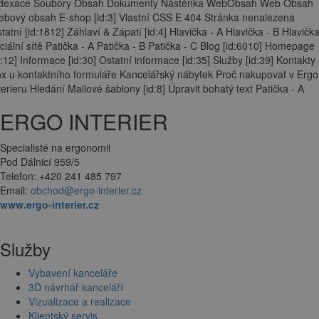
ndexace Soubory Obsah Dokumenty Nástěnka WebObsah Web Obsah
bový obsah E-shop [id:3] Vlastní CSS E 404 Stránka nenalezena
tatní [id:1812] Záhlaví & Zápatí [id:4] Hlavička - A Hlavička - B Hlavička
ciální sítě Patička - A Patička - B Patička - C Blog [id:6010] Homepage
d:12] Informace [id:30] Ostatní informace [id:35] Služby [id:39] Kontakty
x u kontaktního formuláře Kancelářský nábytek Proč nakupovat v Ergo
terieru Hledání Mailové šablony [id:8] Úpravit bohatý text Patička - A
ERGO INTERIER
Specialisté na ergonomii
Pod Dálnicí 959/5
Telefon: +420 241 485 797
Email:
obchod@ergo-interier.cz
www.ergo-interier.cz
Služby
Vybavení kanceláře
3D návrhář kanceláří
Vizualizace a realizace
Klientský servis