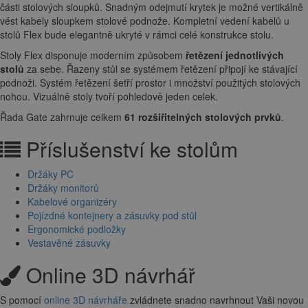
části stolových sloupků. Snadným odejmutí krytek je možné vertikálně
vést kabely sloupkem stolové podnože. Kompletní vedení kabelů u
stolů Flex bude elegantně ukryté v rámci celé konstrukce stolu.
Stoly Flex disponuje moderním způsobem
řetězení jednotlivých
stolů
za sebe. Řazeny stůl se systémem řetězení připojí ke stávající
podnoži. Systém řetězení šetří prostor i množství použitých stolových
nohou. Vizuálně stoly tvoří pohledově jeden celek.
Řada Gate zahrnuje celkem
61 rozšiřitelných stolových prvků
.
Příslušenství ke stolům
Držáky PC
Držáky monitorů
Kabelové organizéry
Pojízdné kontejnery a zásuvky pod stůl
Ergonomické podložky
Vestavěné zásuvky
Online 3D návrhář
S pomocí
online 3D návrháře
zvládnete snadno navrhnout Vaši novou