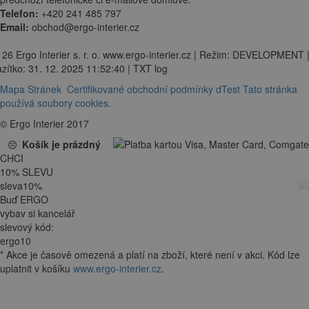
Telefon:
+420 241 485 797
Email:
obchod@ergo-interier.cz
 26 Ergo Interier s. r. o. www.ergo-interier.cz | Režim: DEVELOPMENT 
zítko: 31. 12. 2025 11:52:40 | TXT log
Mapa Stránek
Certifikované obchodní podmínky dTest
Tato stránka
používá soubory cookies.
© Ergo Interier 2017
Košík je prázdný
CHCI
10
%
SLEVU
sleva
10
%
Buď ERGO
vybav si kancelář
slevový kód:
ergo10
*
Akce je
časově omezená
a platí na zboží, které není v akci. Kód lze
uplatnit v košíku
www.ergo-interier.cz
.