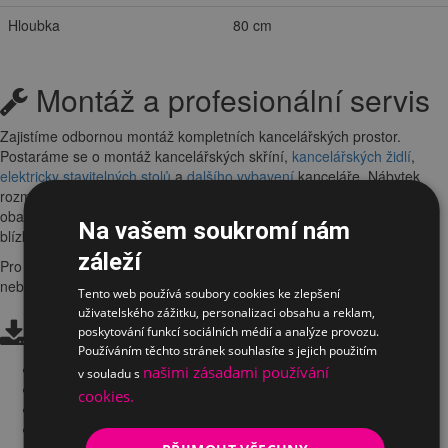
Hloubka
80 cm
Montáž a profesionální servis
Zajistíme odbornou montáž kompletních kancelářských prostor.
Postaráme se o montáž kancelářských skříní,
kancelářských židlí
,
elektricky stavitelných stolů
a
dalšího vybavení
kanceláře. Nábytek
rozmístíme na jednotlivá pracovní stanoviště a zajistíme likvidaci
obalového materiálu. Montáže kusových položek pouze v Praze a
Na vašem soukromí nám
blízkém okolí.
záleží
Pro více informací nás kontaktujte na telefoním čísle:
241 485 797
nebo emailem na
obchod@ergo-interier.cz
Tento web používá soubory cookies ke zlepšení
uživatelského zážitku, personalizaci obsahu a reklam,
Ke stažení
poskytování funkcí sociálních médií a analýze provozu.
Používáním těchto stránek souhlasíte s jejich použitím
stoly Hobis.pdf
našimi zásadami používání
v souladu s
skříně Hobis.pdf
cookies.
akustické paravány Hobis.pdf
zásuvkové panely Hobis.pdf