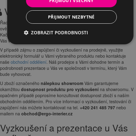
PŘIJMOUT VŠECHNY
Vyzkoušení a zapůjčení
PŘIJMOUT NEZBYTNÉ
Řadu výrobků si před zakoupením můžete nezávazně vyzkoušet a
ověřit si jejich vlastnosti v naší kamenné
prodejně
na Praze 4 -
ZOBRAZIT PODROBNOSTI
Kačerov.
Židle
a
výškově stavitelný stůl
Vám rádi odprezentujeme u
Vás ve firmě a v případě zájmu zapůjčíme na pár dní k testování.
V případě zájmu o zapůjčení či vyzkoušení na prodejně, využijte
elektronický formulář u Vámi vybraného produktu nebo kontaktuje
naše
obchodní oddělení
. Náš prodejce s Vámi dohodne termín a
podrobnosti prezentace u Vás ve společnosti v termínu, který Vám
bude vyhovovat.
U zboží označeného
nálepkou showroom
Vám garantujeme
okamžitou
dostupnost produktu pro vyzkoušení
na showroomu. V
opačném případě poprosíme konzultovat dostupnost zboží s naším
obchodním oddělením. Pro více informací o vyzkoušení, testování či
zapůjčení nás můžete kontaktovat na tel.
+420 241 485 797
nebo
mailem na
obchod@ergo-interier.cz
Vyzkoušení a prezentace u Vás