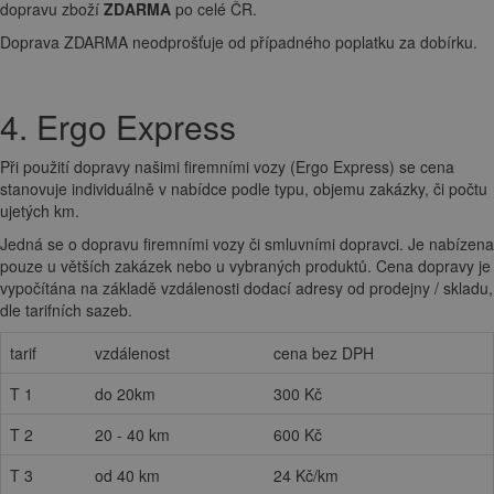
dopravu zboží
ZDARMA
po celé ČR.
Doprava ZDARMA neodprošťuje od případného poplatku za dobírku.
4. Ergo Express
Při použití dopravy našimi firemními vozy (Ergo Express) se cena
stanovuje individuálně v nabídce podle typu, objemu zakázky, či počtu
ujetých km.
Jedná se o dopravu firemními vozy či smluvními dopravci. Je nabízena
pouze u větších zakázek nebo u vybraných produktů. Cena dopravy je
vypočítána na základě vzdálenosti dodací adresy od prodejny / skladu,
dle tarifních sazeb.
tarif
vzdálenost
cena bez DPH
T 1
do 20km
300 Kč
T 2
20 - 40 km
600 Kč
T 3
od 40 km
24 Kč/km