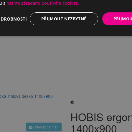
našimi zásadami používání cookies.
du s
ODROBNOSTI
PŘIJMOUT NEZBYTNÉ
PŘIJMO
ká stolová deska 1400x900
HOBIS ergon
1400x900
Odeslat na mail