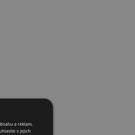
obsahu a reklam,
hlasíte s jejich