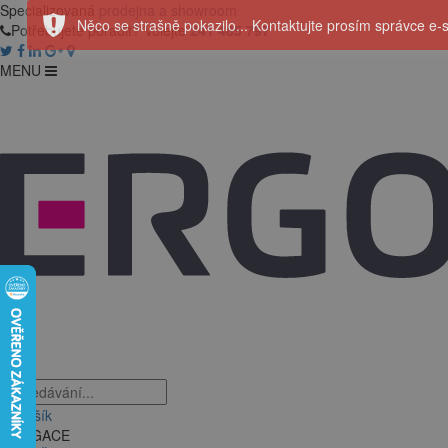
Specializovaná
prodejna a showroom
Něco se strašně pokazilo... Kontaktujte prosím správce e-
Potřebujete poradit? Volejte
241 485 797
MENU
Košík
NAVIGACE