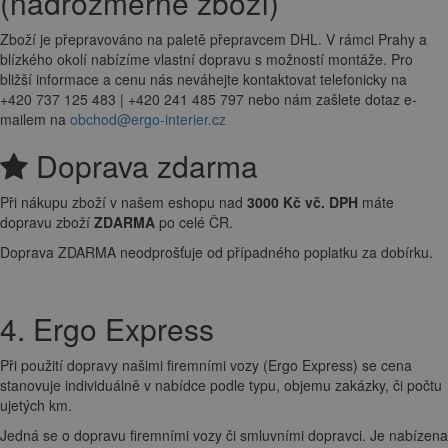
(nadrozměrné zboží)
Zboží je přepravováno na paletě přepravcem DHL. V rámci Prahy a
blízkého okolí nabízíme vlastní dopravu s možností montáže. Pro
bližší informace a cenu nás neváhejte kontaktovat telefonicky na
+420 737 125 483 | +420 241 485 797 nebo nám zašlete dotaz e-
mailem na
obchod@ergo-interier.cz
Doprava zdarma
Při nákupu zboží v našem eshopu nad
3000 Kč vč. DPH
máte
dopravu zboží
ZDARMA
po celé ČR.
Doprava ZDARMA neodprošťuje od případného poplatku za dobírku.
4. Ergo Express
Při použití dopravy našimi firemními vozy (Ergo Express) se cena
stanovuje individuálně v nabídce podle typu, objemu zakázky, či počtu
ujetých km.
Jedná se o dopravu firemními vozy či smluvními dopravci. Je nabízena