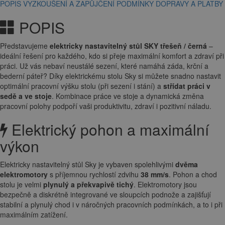
POPIS
VYZKOUŠENÍ A ZAPŮJČENÍ
PODMÍNKY DOPRAVY A PLATBY
POPIS
Představujeme
elektricky nastavitelný stůl SKY třešeň / černá
–
ideální řešení pro každého, kdo si přeje maximální komfort a zdraví při
práci. Už vás nebaví neustálé sezení, které namáhá záda, krční a
bederní páteř? Díky elektrickému stolu Sky si můžete snadno nastavit
optimální pracovní výšku stolu (při sezení i stání) a
střídat práci v
sedě a ve stoje
. Kombinace práce ve stoje a dynamická změna
pracovní polohy podpoří vaši produktivitu, zdraví i pozitivní náladu.
Elektrický pohon a maximální
výkon
Elektricky nastavitelný stůl Sky je vybaven spolehlivými
dvěma
elektromotory
s příjemnou rychlostí zdvihu
38 mm/s
. Pohon a chod
stolu je velmi
plynulý a překvapivě tichý
. Elektromotory jsou
bezpečně a diskrétně integrované ve sloupcích podnože a zajišťují
stabilní a plynulý chod i v náročných pracovních podmínkách, a to i při
maximálním zatížení.