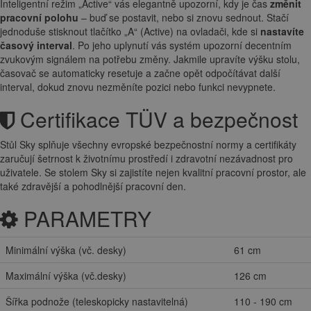
Inteligentní režim „Active“ vás elegantně upozorní, kdy je čas
změnit
pracovní polohu
– buď se postavit, nebo si znovu sednout. Stačí
jednoduše stisknout tlačítko „A“ (Active) na ovladači, kde si
nastavíte
časový interval
. Po jeho uplynutí vás systém upozorní decentním
zvukovým signálem na potřebu změny. Jakmile upravíte výšku stolu,
časovač se automaticky resetuje a začne opět odpočítávat další
interval, dokud znovu nezměníte pozici nebo funkci nevypnete.
Certifikace TÜV a bezpečnost
Stůl Sky splňuje všechny evropské bezpečnostní normy a certifikáty
zaručují šetrnost k životnímu prostředí i zdravotní nezávadnost pro
uživatele. Se stolem Sky si zajistíte nejen kvalitní pracovní prostor, ale
také zdravější a pohodlnější pracovní den.
PARAMETRY
Minimální výška (vč. desky)
61 cm
Maximální výška (vč.desky)
126 cm
Šířka podnože (teleskopicky nastavitelná)
110 - 190 cm