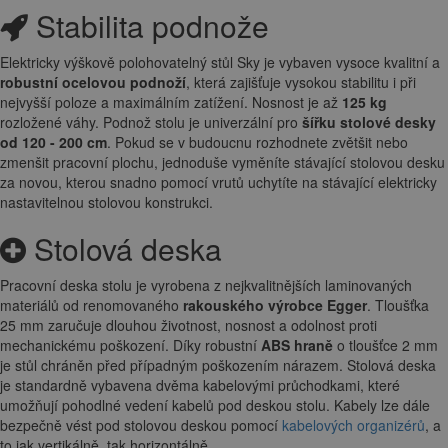
Stabilita podnože
Elektricky výškově polohovatelný stůl Sky je vybaven vysoce kvalitní a
robustní ocelovou podnoží
, která zajišťuje vysokou stabilitu i při
nejvyšší poloze a maximálním zatížení. Nosnost je až
125 kg
rozložené váhy. Podnož stolu je univerzální pro
šířku stolové desky
od 120 - 200 cm
. Pokud se v budoucnu rozhodnete zvětšit nebo
zmenšit pracovní plochu, jednoduše vyměníte stávající stolovou desku
za novou, kterou snadno pomocí vrutů uchytíte na stávající elektricky
nastavitelnou stolovou konstrukci.
Stolová deska
Pracovní deska stolu je vyrobena z nejkvalitnějších laminovaných
materiálů od renomovaného
rakouského výrobce Egger
. Tloušťka
25 mm zaručuje dlouhou životnost, nosnost a odolnost proti
mechanickému poškození. Díky robustní
ABS hraně
o tloušťce 2 mm
je stůl chráněn před případným poškozením nárazem. Stolová deska
je standardně vybavena dvěma kabelovými průchodkami, které
umožňují pohodlné vedení kabelů pod deskou stolu. Kabely lze dále
bezpečně vést pod stolovou deskou pomocí
kabelových organizérů
, a
to jak vertikálně, tak horizontálně.