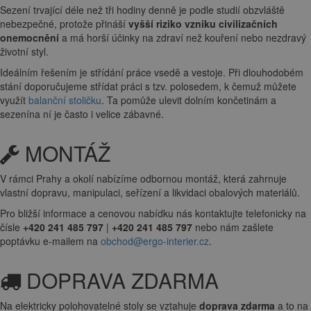
Sezení trvající déle než tři hodiny denně je podle studií obzvláště
nebezpečné, protože přináší
vyšší riziko vzniku civilizačních
onemocnění
a má horší účinky na zdraví než kouření nebo nezdravý
životní styl.
Ideálním řešením je střídání práce vsedě a vestoje. Při dlouhodobém
stání doporučujeme střídat práci s tzv. polosedem, k čemuž můžete
využít
balanční stoličku
. Ta pomůže ulevit dolním končetinám a
sezenína ní je často i velice zábavné.
MONTÁŽ
V rámci Prahy a okolí nabízíme odbornou montáž, která zahrnuje
vlastní dopravu, manipulaci, seřízení a likvidaci obalových materiálů.
Pro bližší informace a cenovou nabídku nás kontaktujte telefonicky na
čísle
+420 241 485 797
|
+420 241 485 797
nebo nám zašlete
poptávku e-mailem na
obchod@ergo-interier.cz
.
DOPRAVA ZDARMA
Na elektricky polohovatelné stoly se vztahuje
doprava zdarma
a to na