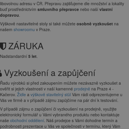
libovolnou adresu v ČR. Přepravu zajišťujeme dle množství a lokality
buď prostřednictvím
smluvního přepravce
nebo naší
vlastní
dopravou
.
Výškově nastavitelné stoly si také můžete
osobně vyzkoušet
na
našem
showroomu
v Praze.
ZÁRUKA
Nadstandardní
5 let
.
Vyzkoušení a zapůjčení
Řadu výrobků si před zakoupením můžete nezávazně vyzkoušet a
ověřit si jejich vlastnosti v naší kamenné
prodejně
na Praze 4 -
Kačerov.
Židle
a
výškově stavitelný stůl
Vám rádi odprezentujeme u
Vás ve firmě a v případě zájmu zapůjčíme na pár dní k testování.
V případě zájmu o zapůjčení či vyzkoušení na prodejně, využijte
elektronický formulář u Vámi vybraného produktu nebo kontaktuje
naše
obchodní oddělení
. Náš prodejce s Vámi dohodne termín a
podrobnosti prezentace u Vás ve společnosti v termínu, který Vám