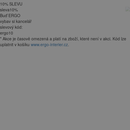
10
%
SLEVU
sleva
10
%
Buď ERGO
vybav si kancelář
slevový kód:
ergo10
*
Akce je
časově omezená
a platí na zboží, které není v akci. Kód lze
uplatnit v košíku
www.ergo-interier.cz
.