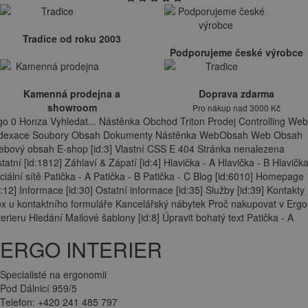
Tradice od roku 2003
Podporujeme české výrobce
Kamenná prodejna a
Doprava zdarma
showroom
Pro nákup nad 3000 Kč
go 0 Honza Vyhledat... Nástěnka Obchod Triton Prodej Controlling Web
ndexace Soubory Obsah Dokumenty Nástěnka WebObsah Web Obsah
bový obsah E-shop [id:3] Vlastní CSS E 404 Stránka nenalezena
tatní [id:1812] Záhlaví & Zápatí [id:4] Hlavička - A Hlavička - B Hlavička
ciální sítě Patička - A Patička - B Patička - C Blog [id:6010] Homepage
d:12] Informace [id:30] Ostatní informace [id:35] Služby [id:39] Kontakty
x u kontaktního formuláře Kancelářský nábytek Proč nakupovat v Ergo
terieru Hledání Mailové šablony [id:8] Úpravit bohatý text Patička - A
ERGO INTERIER
Specialisté na ergonomii
Pod Dálnicí 959/5
Telefon: +420 241 485 797