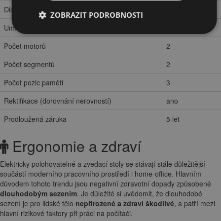
Displej (zobrazení výšky)
ano
ZOBRAZIT PODROBNOSTI
Umístění motorů
ve sloupkách
Počet motorů
2
Počet segmentů
2
Počet pozic paměti
3
Rektifikace (dorovnání nerovností)
ano
Prodloužená záruka
5 let
Ergonomie a zdraví
Elektricky polohovatelné a zvedací stoly se stávají stále důležitější
součástí moderního pracovního prostředí i home-office. Hlavním
důvodem tohoto trendu jsou negativní zdravotní dopady způsobené
dlouhodobým sezením
. Je důležité si uvědomit, že dlouhodobé
sezení je pro lidské tělo
nepřirozené a zdraví škodlivé
, a patří mezi
hlavní rizikové faktory při práci na počítači.