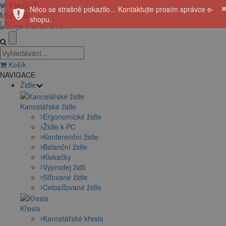
Něco se strašně pokazilo... Kontaktujte prosím správce e-
MENU
shopu.
Košík
NAVIGACE
Židle
Kancelářské židle
Ergonomické židle
Židle k PC
Konferenční židle
Balanční židle
Klekačky
Výprodej židlí
Síťované židle
Celosíťované židle
Křesla
Kancelářské křeslo