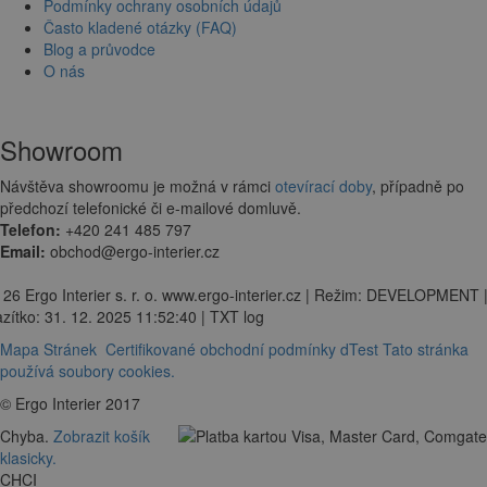
Podmínky ochrany osobních údajů
Často kladené otázky (FAQ)
Blog a průvodce
O nás
Showroom
Návštěva showroomu je možná v rámci
otevírací doby
, případně po
předchozí telefonické či e-mailové domluvě.
Telefon:
+420 241 485 797
Email:
obchod@ergo-interier.cz
 26 Ergo Interier s. r. o. www.ergo-interier.cz | Režim: DEVELOPMENT 
zítko: 31. 12. 2025 11:52:40 | TXT log
Mapa Stránek
Certifikované obchodní podmínky dTest
Tato stránka
používá soubory cookies.
© Ergo Interier 2017
Chyba.
Zobrazit košík
klasicky.
CHCI