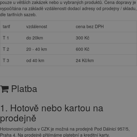
pouze u větších zakázek nebo u vybraných produktů. Cena dopravy je
vypočítána na základě vzdálenosti dodací adresy od prodejny / skladu,
dle tarifních sazeb.
tarif
vzdálenost
cena bez DPH
T 1
do 20km
300 Kč
T 2
20 - 40 km
600 Kč
T 3
od 40 km
24 Kč/km
Platba
1. Hotově nebo kartou na
prodejně
Hotovnostní platba v CZK je možná na prodejně Pod Dálnicí 957/5,
Praha 4. Na prodejně přijímáme platební a kreditní karty.