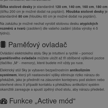
Šířka stolové desky
je standardně
120 cm
,
140 cm
,
160 cm
,
180 cm
(šířku 200 cm je možné dodat na poptání).
Hloubka stolové desky
je
standardně
80 cm
(hloubku 60 cm je možné dodat na poptání).
Na zakázku je možné nechat vyrobit stolovou desku
atypických
rozměrů a tvarů
(zaoblení) dle vašeho zadání (doba výroby 4-5
týdnů).
Paměťový ovladač
Ovládání elektrického stolu Sky je intuitivní a rychlé – pomocí
paměťového ovladače
můžete uložit až tři oblíbené výškové pozice
(tlačítko „M“ - memory), které budete mít vždy po ruce.
Elektrický stůl Sky je vybaven bezpečnostním
antikolizním
systémem
, který při nastavování výšky eliminuje riziko nárazu do
překážek, jako je předmět na zásuvném kontejneru pod stolem nebo
otevřené okno.V případě kontaktu s překážkou antikolizní systém
okamžitě zareaguje a spustí zpětný chod stolu, aby nárazu předešel.
Funkce „Active mód“