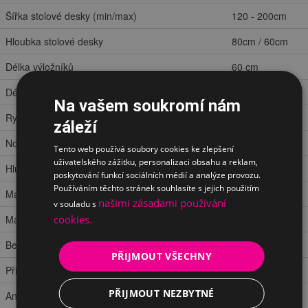
Šířka stolové desky (min/max)
120 - 200cm
Hloubka stolové desky
80cm / 60cm
Délka výložníků
60 cm
Délka patiček
70 cm
Na vašem soukromí nám
Rychlost zdvihu
38mm/s
záleží
Nosnost
125 kg
Tento web používá soubory cookies ke zlepšení
uživatelského zážitku, personalizaci obsahu a reklam,
Hlučnost
<50dB
poskytování funkcí sociálních médií a analýze provozu.
Používáním těchto stránek souhlasíte s jejich použitím
Materiál konstrukce
ocel
našimi zásadami používání
v souladu s
cookies.
Materiál stolové desky
lamino
Bezpečnostní ABS hrana
ano
PŘIJMOUT VŠECHNY
Připomenutí změny polohy
ano
PŘIJMOUT NEZBYTNÉ
Antikolizní systém
ano