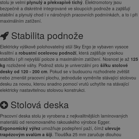
stolu je velmi
plynulý a překvapivě tichý
. Elektromotory jsou
bezpečně a diskrétně integrované ve sloupcích podnože a zajišťují
stabilní a plynulý chod i v náročných pracovních podmínkách, a to i při
maximálním zatížení.
Stabilita podnože
Elektricky výškově polohovatelný stůl Sky Ergo je vybaven vysoce
kvalitní a
robustní ocelovou podnoží
, která zajišťuje vysokou
stabilitu i při nejvyšší poloze a maximálním zatížení. Nosnost je až
125
kg
rozložené váhy. Podnož stolu je univerzální pro
šířku stolové
desky od 120 - 200 cm
. Pokud se v budoucnu rozhodnete zvětšit
nebo zmenšit pracovní plochu, jednoduše vyměníte stávající stolovou
desku za novou, kterou snadno pomocí vrutů uchytíte na stávající
elektricky nastavitelnou stolovou konstrukci.
Stolová deska
Pracovní deska stolu je vyrobena z nejkvalitnějších laminovaných
materiálů od renomovaného rakouského výrobce Egger.
E
rgonomický
výřez
umožňuje podepření paží, čímž
ulevuje
trapézovým svalům a šíji
. Tloušťka 25 mm zaručuje dlouhou