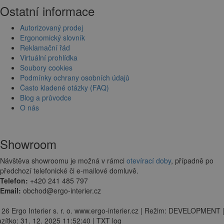
Ostatní informace
Autorizovaný prodej
Ergonomický slovník
Reklamační řád
Virtuální prohlídka
Soubory cookies
Podmínky ochrany osobních údajů
Často kladené otázky (FAQ)
Blog a průvodce
O nás
Showroom
Návštěva showroomu je možná v rámci
otevírací doby
, případně po
předchozí telefonické či e-mailové domluvě.
Telefon:
+420 241 485 797
Email:
obchod@ergo-interier.cz
 26 Ergo Interier s. r. o. www.ergo-interier.cz | Režim: DEVELOPMENT 
zítko: 31. 12. 2025 11:52:40 | TXT log