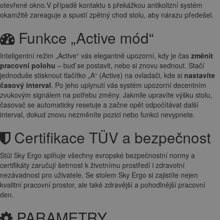
otevřené okno.V případě kontaktu s překážkou antikolizní systém
okamžitě zareaguje a spustí zpětný chod stolu, aby nárazu předešel.
Funkce „Active mód“
Inteligentní režim „Active“ vás elegantně upozorní, kdy je čas
změnit
pracovní polohu
– buď se postavit, nebo si znovu sednout. Stačí
jednoduše stisknout tlačítko „A“ (Active) na ovladači, kde si
nastavíte
časový interval
. Po jeho uplynutí vás systém upozorní decentním
zvukovým signálem na potřebu změny. Jakmile upravíte výšku stolu,
časovač se automaticky resetuje a začne opět odpočítávat další
interval, dokud znovu nezměníte pozici nebo funkci nevypnete.
Certifikace TÜV a bezpečnost
Stůl Sky Ergo splňuje všechny evropské bezpečnostní normy a
certifikáty zaručují šetrnost k životnímu prostředí i zdravotní
nezávadnost pro uživatele. Se stolem Sky Ergo si zajistíte nejen
kvalitní pracovní prostor, ale také zdravější a pohodlnější pracovní
den.
PARAMETRY