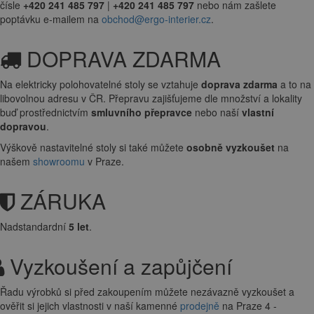
čísle
+420 241 485 797
|
+420 241 485 797
nebo nám zašlete
poptávku e-mailem na
obchod@ergo-interier.cz
.
DOPRAVA ZDARMA
Na elektricky polohovatelné stoly se vztahuje
doprava zdarma
a to na
libovolnou adresu v ČR. Přepravu zajišťujeme dle množství a lokality
buď prostřednictvím
smluvního přepravce
nebo naší
vlastní
dopravou
.
Výškově nastavitelné stoly si také můžete
osobně vyzkoušet
na
našem
showroomu
v Praze.
ZÁRUKA
Nadstandardní
5 let
.
Vyzkoušení a zapůjčení
Řadu výrobků si před zakoupením můžete nezávazně vyzkoušet a
ověřit si jejich vlastnosti v naší kamenné
prodejně
na Praze 4 -