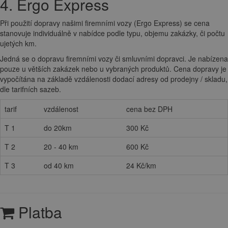
4. Ergo Express
Při použití dopravy našimi firemními vozy (Ergo Express) se cena
stanovuje individuálně v nabídce podle typu, objemu zakázky, či počtu
ujetých km.
Jedná se o dopravu firemními vozy či smluvními dopravci. Je nabízena
pouze u větších zakázek nebo u vybraných produktů. Cena dopravy je
vypočítána na základě vzdálenosti dodací adresy od prodejny / skladu,
dle tarifních sazeb.
tarif
vzdálenost
cena bez DPH
T 1
do 20km
300 Kč
T 2
20 - 40 km
600 Kč
T 3
od 40 km
24 Kč/km
Platba