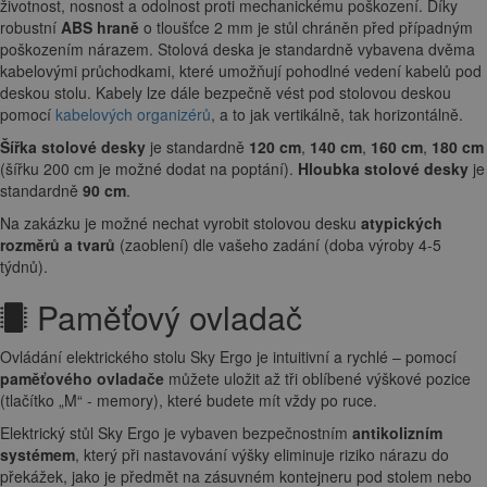
životnost, nosnost a odolnost proti mechanickému poškození. Díky
robustní
ABS hraně
o tloušťce 2 mm je stůl chráněn před případným
poškozením nárazem. Stolová deska je standardně vybavena dvěma
kabelovými průchodkami, které umožňují pohodlné vedení kabelů pod
deskou stolu. Kabely lze dále bezpečně vést pod stolovou deskou
pomocí
kabelových organizérů
, a to jak vertikálně, tak horizontálně.
Šířka stolové desky
je standardně
120 cm
,
140 cm
,
160 cm
,
180 cm
(šířku 200 cm je možné dodat na poptání).
Hloubka stolové desky
je
standardně
90 cm
.
Na zakázku je možné nechat vyrobit stolovou desku
atypických
rozměrů a tvarů
(zaoblení) dle vašeho zadání (doba výroby 4-5
týdnů).
Paměťový ovladač
Ovládání elektrického stolu Sky Ergo je intuitivní a rychlé – pomocí
paměťového ovladače
můžete uložit až tři oblíbené výškové pozice
(tlačítko „M“ - memory), které budete mít vždy po ruce.
Elektrický stůl Sky Ergo je vybaven bezpečnostním
antikolizním
systémem
, který při nastavování výšky eliminuje riziko nárazu do
překážek, jako je předmět na zásuvném kontejneru pod stolem nebo