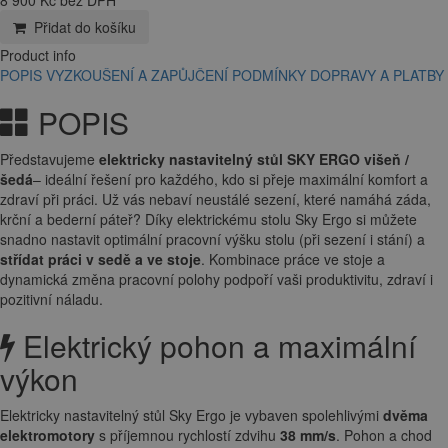
8 900 Kč bez DPH
Přidat do košíku
Product info
POPIS
VYZKOUŠENÍ A ZAPŮJČENÍ
PODMÍNKY DOPRAVY A PLATBY
POPIS
Představujeme
elektricky nastavitelný stůl SKY ERGO višeň /
šedá
– ideální řešení pro každého, kdo si přeje maximální komfort a
zdraví při práci. Už vás nebaví neustálé sezení, které namáhá záda,
krční a bederní páteř? Díky elektrickému stolu Sky Ergo si můžete
snadno nastavit optimální pracovní výšku stolu (při sezení i stání) a
střídat práci v sedě a ve stoje
. Kombinace práce ve stoje a
dynamická změna pracovní polohy podpoří vaši produktivitu, zdraví i
pozitivní náladu.
Elektrický pohon a maximální
výkon
Elektricky nastavitelný stůl Sky Ergo je vybaven spolehlivými
dvěma
elektromotory
s příjemnou rychlostí zdvihu
38 mm/s
. Pohon a chod