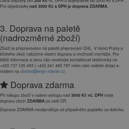
Cena dopravy činí
200 Kč
vč. DPH u objednávek do 3000 Kč s DPH .
Pro objednávky
nad 3000 Kč s DPH je doprava ZDARMA
.
3. Doprava na paletě
(nadrozměrné zboží)
Zboží je přepravováno na paletě přepravcem DHL. V rámci Prahy a
blízkého okolí nabízíme vlastní dopravu s možností montáže. Pro
bližší informace a cenu nás neváhejte kontaktovat telefonicky na
+420 737 125 483 | +420 241 485 797 nebo nám zašlete dotaz e-
mailem na
obchod@ergo-interier.cz
Doprava zdarma
Při nákupu zboží v našem eshopu nad
3000 Kč vč. DPH
máte
dopravu zboží
ZDARMA
po celé ČR.
Doprava ZDARMA neodprošťuje od případného poplatku za dobírku.