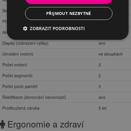
Bezpečnostní ABS hrana
ano
PŘIJMOUT NEZBYTNÉ
Připomenutí změny polohy
ano
ZOBRAZIT PODROBNOSTI
Antikolizní systém
ano
Displej (zobrazení výšky)
ano
Umístění motorů
ve sloupkách
Počet motorů
2
Počet segmentů
2
Počet pozic paměti
3
Rektifikace (dorovnání nerovností)
ano
Prodloužená záruka
5 let
Ergonomie a zdraví