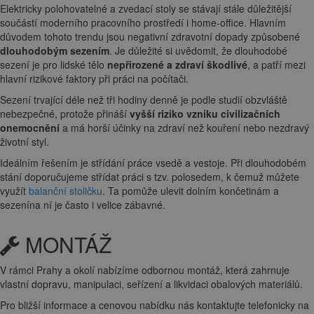
Elektricky polohovatelné a zvedací stoly se stávají stále důležitější
součástí moderního pracovního prostředí i home-office. Hlavním
důvodem tohoto trendu jsou negativní zdravotní dopady způsobené
dlouhodobým sezením
. Je důležité si uvědomit, že dlouhodobé
sezení je pro lidské tělo
nepřirozené a zdraví škodlivé
, a patří mezi
hlavní rizikové faktory při práci na počítači.
Sezení trvající déle než tři hodiny denně je podle studií obzvláště
nebezpečné, protože přináší
vyšší riziko vzniku civilizačních
onemocnění
a má horší účinky na zdraví než kouření nebo nezdravý
životní styl.
Ideálním řešením je střídání práce vsedě a vestoje. Při dlouhodobém
stání doporučujeme střídat práci s tzv. polosedem, k čemuž můžete
využít
balanční stoličku
. Ta pomůže ulevit dolním končetinám a
sezenína ní je často i velice zábavné.
MONTÁŽ
V rámci Prahy a okolí nabízíme odbornou montáž, která zahrnuje
vlastní dopravu, manipulaci, seřízení a likvidaci obalových materiálů.
Pro bližší informace a cenovou nabídku nás kontaktujte telefonicky na