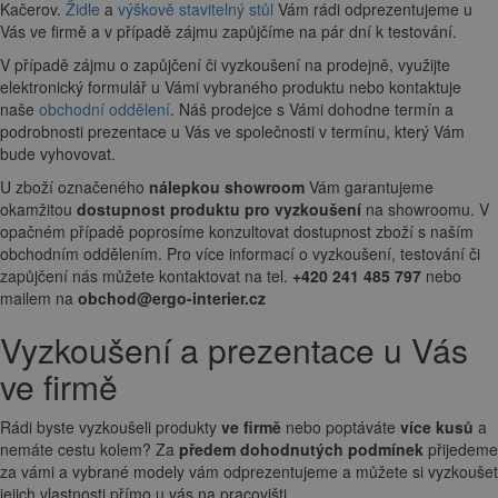
Kačerov.
Židle
a
výškově stavitelný stůl
Vám rádi odprezentujeme u
Vás ve firmě a v případě zájmu zapůjčíme na pár dní k testování.
V případě zájmu o zapůjčení či vyzkoušení na prodejně, využijte
elektronický formulář u Vámi vybraného produktu nebo kontaktuje
naše
obchodní oddělení
. Náš prodejce s Vámi dohodne termín a
podrobnosti prezentace u Vás ve společnosti v termínu, který Vám
bude vyhovovat.
U zboží označeného
nálepkou showroom
Vám garantujeme
okamžitou
dostupnost produktu pro vyzkoušení
na showroomu. V
opačném případě poprosíme konzultovat dostupnost zboží s naším
obchodním oddělením. Pro více informací o vyzkoušení, testování či
zapůjčení nás můžete kontaktovat na tel.
+420 241 485 797
nebo
mailem na
obchod@ergo-interier.cz
Vyzkoušení a prezentace u Vás
ve firmě
Rádi byste vyzkoušeli produkty
ve firmě
nebo poptáváte
více kusů
a
nemáte cestu kolem? Za
předem dohodnutých podmínek
přijedeme
za vámi a vybrané modely vám odprezentujeme a můžete si vyzkoušet
jejich vlastnosti přímo u vás na pracovišti.