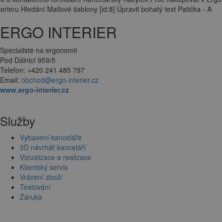
terieru Hledání Mailové šablony [id:8] Úpravit bohatý text Patička - A
ERGO INTERIER
Specialisté na ergonomii
Pod Dálnicí 959/5
Telefon: +420 241 485 797
Email:
obchod@ergo-interier.cz
www.ergo-interier.cz
Služby
Vybavení kanceláře
3D návrhář kanceláří
Vizualizace a realizace
Klientský servis
Vrácení zboží
Testování
Záruka