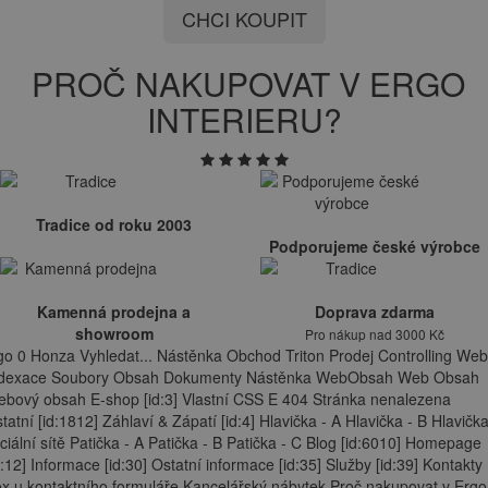
CHCI KOUPIT
PROČ NAKUPOVAT V ERGO
INTERIERU?
Tradice od roku 2003
Podporujeme české výrobce
Kamenná prodejna a
Doprava zdarma
showroom
Pro nákup nad 3000 Kč
go 0 Honza Vyhledat... Nástěnka Obchod Triton Prodej Controlling Web
ndexace Soubory Obsah Dokumenty Nástěnka WebObsah Web Obsah
bový obsah E-shop [id:3] Vlastní CSS E 404 Stránka nenalezena
tatní [id:1812] Záhlaví & Zápatí [id:4] Hlavička - A Hlavička - B Hlavička
ciální sítě Patička - A Patička - B Patička - C Blog [id:6010] Homepage
d:12] Informace [id:30] Ostatní informace [id:35] Služby [id:39] Kontakty
x u kontaktního formuláře Kancelářský nábytek Proč nakupovat v Ergo