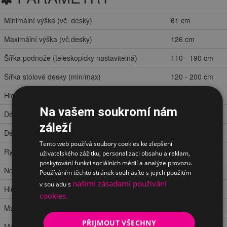
Minimální výška (vč. desky)
61 cm
Maximální výška (vč.desky)
126 cm
Šířka podnože (teleskopicky nastavitelná)
110 - 190 cm
Šířka stolové desky (min/max)
120 - 200 cm
Hloubka stolové desky
90 cm
Na vašem soukromí nám
Délka výložníků
60 cm
záleží
Délka patiček
70 cm
Tento web používá soubory cookies ke zlepšení
Rychlost zdvihu
38 mm/s
uživatelského zážitku, personalizaci obsahu a reklam,
poskytování funkcí sociálních médií a analýze provozu.
Nosnost
125 kg
Používáním těchto stránek souhlasíte s jejich použitím
našimi zásadami používání
v souladu s
Hlučnost
<50 dB
cookies.
Materiál konstrukce
ocel
PŘIJMOUT VŠECHNY
Materiál stolové desky
lamino