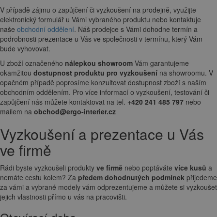
V případě zájmu o zapůjčení či vyzkoušení na prodejně, využijte
elektronický formulář u Vámi vybraného produktu nebo kontaktuje
naše
obchodní oddělení
. Náš prodejce s Vámi dohodne termín a
podrobnosti prezentace u Vás ve společnosti v termínu, který Vám
bude vyhovovat.
U zboží označeného
nálepkou showroom
Vám garantujeme
okamžitou
dostupnost produktu pro vyzkoušení
na showroomu. V
opačném případě poprosíme konzultovat dostupnost zboží s naším
obchodním oddělením. Pro více informací o vyzkoušení, testování či
zapůjčení nás můžete kontaktovat na tel.
+420 241 485 797
nebo
mailem na
obchod@ergo-interier.cz
Vyzkoušení a prezentace u Vás
ve firmě
Rádi byste vyzkoušeli produkty
ve firmě
nebo poptáváte
více kusů
a
nemáte cestu kolem? Za
předem dohodnutých podmínek
přijedeme
za vámi a vybrané modely vám odprezentujeme a můžete si vyzkoušet
jejich vlastnosti přímo u vás na pracovišti.