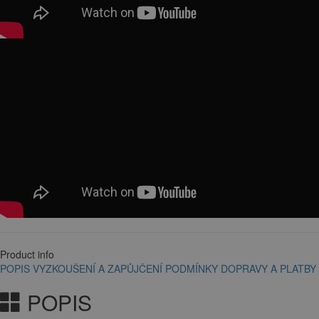
Product info
POPIS
VYZKOUŠENÍ A ZAPŮJČENÍ
PODMÍNKY DOPRAVY A PLATBY
POPIS