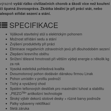
výrazně
vyšší riziko civilizačních chorob a škodí více než kouření
či špatná životospráva. Zkrátka ideální je při práci stát, nebo
alespoň střídat sezení a stání.
SPECIFIKACE
Výškově stavitelný stůl s elektrickým pohonem
Možnost střídání sedu a stání
Zvýšení produktivity při práci
Eliminace negativních zdravotních jevů při dlouhodobém sezení
Zlepšení krevního oběhu
Snížení tělesné hmotnosti při větším výdeji energie o několik kg
za rok
Vysoká estetická pohledová kvalita
Dvoumotorový pohon dodáván dánskou firmou Linak
Pohon umístěn v profilu podnoží
Tichý a vyvážený chod
Systém teflonových destiček pro maximální tuhost a stabilitu
TM
„PIEZO
" antikolizní technologie
Široký výběr dekorů stolové desky + různé barvy podnože
Patky vybaveny rektifikací
5letá záruka