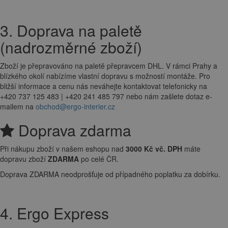
3. Doprava na paletě
(nadrozměrné zboží)
Zboží je přepravováno na paletě přepravcem DHL. V rámci Prahy a
blízkého okolí nabízíme vlastní dopravu s možností montáže. Pro
bližší informace a cenu nás neváhejte kontaktovat telefonicky na
+420 737 125 483 | +420 241 485 797 nebo nám zašlete dotaz e-
mailem na
obchod@ergo-interier.cz
Doprava zdarma
Při nákupu zboží v našem eshopu nad
3000 Kč vč. DPH
máte
dopravu zboží
ZDARMA
po celé ČR.
Doprava ZDARMA neodprošťuje od případného poplatku za dobírku.
4. Ergo Express