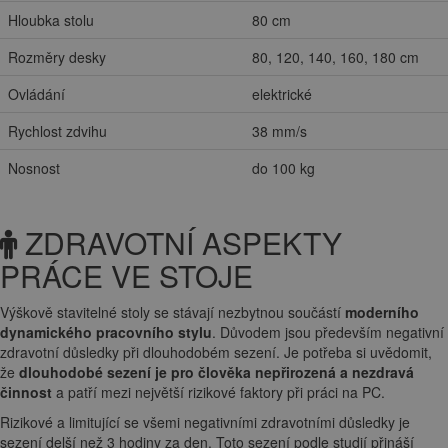
Hloubka stolu
80 cm
Rozměry desky
80, 120, 140, 160, 180 cm
Ovládání
elektrické
Rychlost zdvihu
38 mm/s
Nosnost
do 100 kg
ZDRAVOTNÍ ASPEKTY
PRÁCE VE STOJE
Výškově stavitelné stoly se stávají nezbytnou součástí
moderního
dynamického pracovního stylu
. Důvodem jsou především negativní
zdravotní důsledky při dlouhodobém sezení. Je potřeba si uvědomit,
že
dlouhodobé sezení je pro člověka nepřirozená a nezdravá
činnost
a patří mezi největší rizikové faktory při práci na PC.
Rizikové a limitující se všemi negativními zdravotními důsledky je
sezení delší než 3 hodiny za den. Toto sezení podle studií přináší