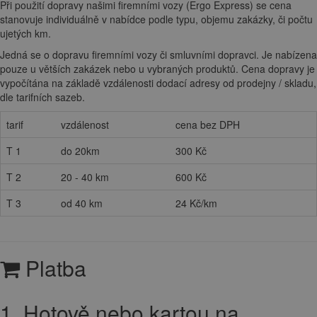
Při použití dopravy našimi firemními vozy (Ergo Express) se cena
stanovuje individuálně v nabídce podle typu, objemu zakázky, či počtu
ujetých km.
Jedná se o dopravu firemními vozy či smluvními dopravci. Je nabízena
pouze u větších zakázek nebo u vybraných produktů. Cena dopravy je
vypočítána na základě vzdálenosti dodací adresy od prodejny / skladu,
dle tarifních sazeb.
tarif
vzdálenost
cena bez DPH
T 1
do 20km
300 Kč
T 2
20 - 40 km
600 Kč
T 3
od 40 km
24 Kč/km
Platba
1. Hotově nebo kartou na