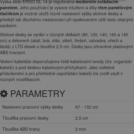
Výška stolu ERGO DL 14 je regulována
moderním ovládacím
panelem
. Jeho používání je vysoce intuitivní a díky
třem paměťovým
tlačítkům
je možné uložit různé nastavení výšky stolové desky a
předejít tak dlouhému nastavování při opakovaném užití stolu stejnými
osobami.
Stolové desky se vyrábí v různých délkách (80, 120, 140, 160 a 180
cm) a dekorech (akát, buk, olše, višeň, třešeň, calvados, ořech a
šedá) z LTD desek o tloušťce 2,5 cm. Desky jsou ohraněné plastovými
ABS hranami.
Vedení kabeláže doporučujeme řešit kabelovými svody (tzv. organizér
kabelů) a pod deskou kabelovými příchytkami. Jako volitelné
příslušenství a pro přehledné uspořádání kabelů lze zvolit vault v
různých modifikacích.
PARAMETRY
Nastavení pracovní výšky desky
67 - 132 cm
Tloušťka pracovní desky
2,5 cm
Tloušťka ABS hrany
2 mm