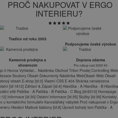
PROČ NAKUPOVAT V ERGO
INTERIERU?
Tradice od roku 2003
Podporujeme české výrobce
Kamenná prodejna a
Doprava zdarma
showroom
Pro nákup nad 3000 Kč
go 0 Honza Vyhledat... Nástěnka Obchod Triton Prodej Controlling Web
ndexace Soubory Obsah Dokumenty Nástěnka WebObsah Web Obsah
bový obsah E-shop [id:3] Vlastní CSS E 404 Stránka nenalezena
tatní [id:1812] Záhlaví & Zápatí [id:4] Hlavička - A Hlavička - B Hlavička
ciální sítě Patička - A Patička - B Patička - C Blog [id:6010] Homepage
d:12] Informace [id:30] Ostatní informace [id:35] Služby [id:39] Kontakty
x u kontaktního formuláře Kancelářský nábytek Proč nakupovat v Ergo
terieru Hledání Mailové šablony [id:8] Úpravit bohatý text Patička - A