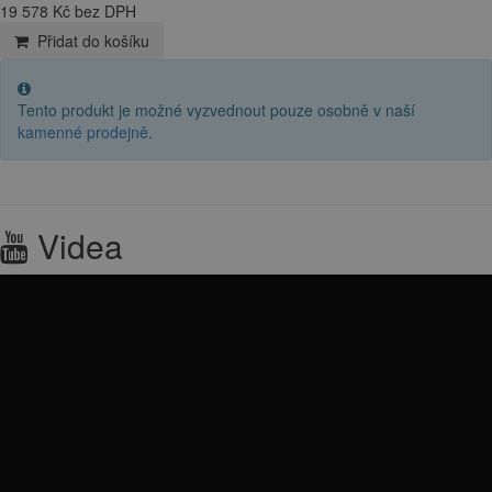
19 578 Kč bez DPH
Přidat do košíku
Tento produkt je možné vyzvednout pouze osobně v naší
kamenné prodejně
.
Videa