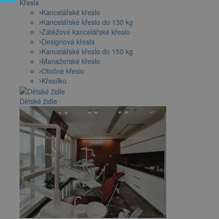
Křesla
Kancelářské křeslo
Kancelářské křeslo do 130 kg
Zátěžové kancelářské křeslo
Designová křesla
Kancelářské křeslo do 150 kg
Manažerské křeslo
Otočné křeslo
Křesílko
Dětské židle