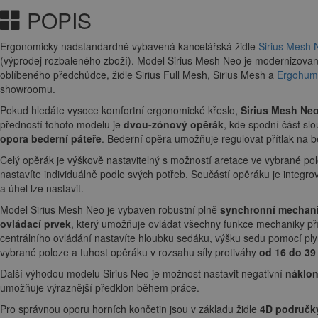
POPIS
Ergonomicky nadstandardně vybavená kancelářská židle
Sirius Mesh 
(výprodej rozbaleného zboží). Model Sirius Mesh Neo je modernizova
oblíbeného předchůdce, židle Sirius Full Mesh, Sirius Mesh a
Ergohum
showroomu.
Pokud hledáte vysoce komfortní ergonomické křeslo,
Sirius Mesh Ne
předností tohoto modelu je
dvou-zónový opěrák
, kde spodní část slo
opora bederní páteře
. Bederní opěra umožňuje regulovat přítlak na b
Celý opěrák je výškově nastavitelný s možností aretace ve vybrané pol
nastavíte individuálně podle svých potřeb. Součástí opěráku je integro
a úhel lze nastavit.
Model Sirius Mesh Neo je vybaven robustní plně
synchronní mechan
ovládací prvek
, který umožňuje ovládat všechny funkce mechaniky př
centrálního ovládání nastavíte hloubku sedáku, výšku sedu pomocí ply
vybrané poloze a tuhost opěráku v rozsahu síly protiváhy
od 16 do 39
Další výhodou modelu Sirius Neo je možnost nastavit negativní
náklon
umožňuje výraznější předklon během práce.
Pro správnou oporu horních končetin jsou v základu židle
4D područk