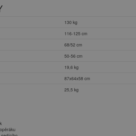
Y
130 kg
116-125 cm
68/52 cm
50-56 cm
19,6 kg
87x64x58 cm
25,5 kg
k
 opěráku
e sedícího