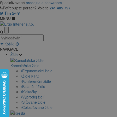
Specializovaná
prodejna a showroom
Potřebujete poradit? Volejte
241 485 797
MENU
Košík
NAVIGACE
Židle
Kancelářské židle
Ergonomické židle
Židle k PC
Konferenční židle
Balanční židle
Klekačky
Výprodej židlí
Síťované židle
Celosíťované židle