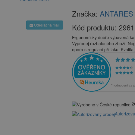
Značka:
ANTARES
Kód produktu:
2961
Odeslat na mail
Ergonomicky dobře vybavená kan
Výprodej rozbaleného zboží. Neg
opora s regulací přítlaku. Kvalit
20
Autorizov