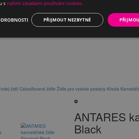
našimi zásadami používání cookies.
du s
ODROBNOSTI
PŘIJMOUT NEZBYTNÉ
PŘIJMO
odej židlí
Celosíťované židle
Židle pro vysoké postavy
Křesla
Kancelářs
ANTARES kan
Black