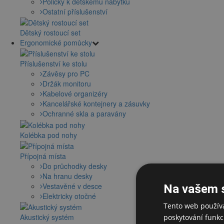
Poličky k dětskému nábytku
Ostatní příslušenství
Dětský rostoucí set
Ergonomické pomůcky
Příslušenství ke stolu
Závěsy pro PC
Držák monitoru
Kabelové organizéry
Kancelářské kontejnery a zásuvky
Ochranné skla a paravány
Kolébka pod nohy
Přípojná místa
Do průchodky desky
Na hranu desky
Vestavěné v desce
Na vašem 
Elektricky otočné
Tento web používá
Akustický systém
poskytování funkcí