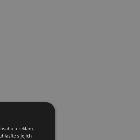
obsahu a reklam,
hlasíte s jejich