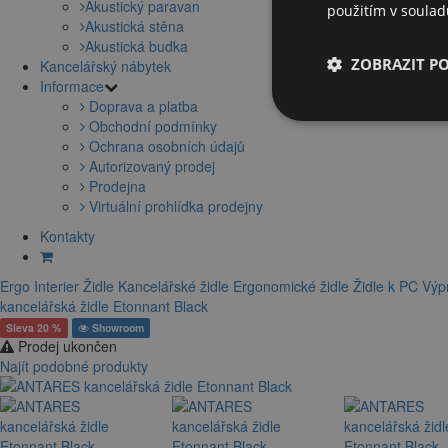
Akustický paravan
použitím v soula
Akustická stěna
Akustická budka
ZOBRAZIT P
Kancelářský nábytek
Informace
Doprava a platba
Obchodní podmínky
Ochrana osobních údajů
Autorizovaný prodej
Prodejna
Virtuální prohlídka prodejny
Kontakty
Ergo Interier
Židle
Kancelářské židle
Ergonomické židle
Židle k PC
Výpr
kancelářská židle Etonnant Black
Sleva 20 %
Showroom
Prodej ukončen
Najít podobné produkty