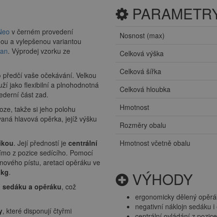
PARAMETR
Neo
v černém provedení
Nosnost (max)
nou a vylepšenou variantou
an
. Výprodej vzorku ze
Celková výška
Celková šířka
o
předčí vaše očekávání. Velkou
uží jako flexibilní a plnohodnotná
Celková hloubka
ederní část zad.
Hmotnost
oze, takže si jeho polohu
vaná hlavová opěrka, jejíž výšku
Rozměry obalu
ikou
. Její předností je
centrální
Hmotnost včetně obalu
ímo z pozice sedícího. Pomocí
nového pístu, aretaci opěráku ve
 kg
.
VÝHODY
 sedáku a opěráku
, což
ergonomicky dělený opěrá
negativní náklojn sedáku i
y
, které disponují čtyřmi
centrální ovládání z pozic