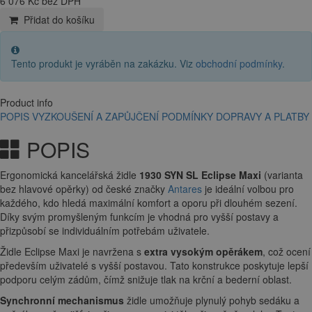
6 076 Kč bez DPH
Přidat do košíku
Tento produkt je vyráběn na zakázku. Viz
obchodní podmínky
.
Product info
POPIS
VYZKOUŠENÍ A ZAPŮJČENÍ
PODMÍNKY DOPRAVY A PLATBY
POPIS
Ergonomická kancelářská židle
1930 SYN SL Eclipse Maxi
(varianta
bez hlavové opěrky)
od české značky
Antares
je ideální volbou pro
každého, kdo hledá maximální komfort a oporu při dlouhém sezení.
Díky svým promyšleným funkcím je vhodná pro vyšší postavy a
přizpůsobí se individuálním potřebám uživatele.
Židle Eclipse Maxi je navržena s
extra vysokým opěrákem
, což ocení
především uživatelé s vyšší postavou. Tato konstrukce poskytuje lepší
podporu celým zádům, čímž snižuje tlak na krční a bederní oblast.
Synchronní mechanismus
židle umožňuje plynulý pohyb sedáku a