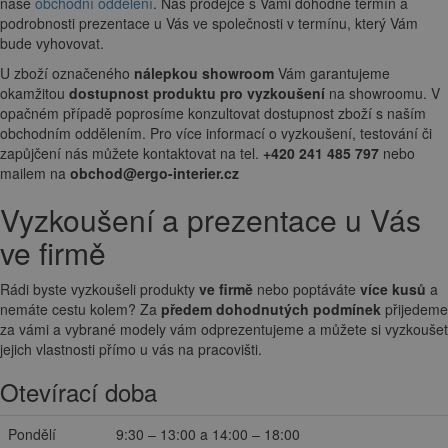
naše
obchodní oddělení
. Náš prodejce s Vámi dohodne termín a
podrobnosti prezentace u Vás ve společnosti v termínu, který Vám
bude vyhovovat.
U zboží označeného
nálepkou showroom
Vám garantujeme
okamžitou
dostupnost produktu pro vyzkoušení
na showroomu. V
opačném případě poprosíme konzultovat dostupnost zboží s naším
obchodním oddělením. Pro více informací o vyzkoušení, testování či
zapůjčení nás můžete kontaktovat na tel.
+420 241 485 797
nebo
mailem na
obchod@ergo-interier.cz
Vyzkoušení a prezentace u Vás
ve firmě
Rádi byste vyzkoušeli produkty
ve firmě
nebo poptáváte
více kusů
a
nemáte cestu kolem? Za
předem dohodnutých podmínek
přijedeme
za vámi a vybrané modely vám odprezentujeme a můžete si vyzkoušet
jejich vlastnosti přímo u vás na pracovišti.
Otevírací doba
Pondělí
9:30 – 13:00 a 14:00 – 18:00