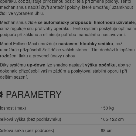
opěráku, což zajišťuje přirozenou pozici těla při změně polohy. Tento
mechanismus nabízí čtyři aretační polohy, které umožňují uzamknout
židli ve vybraném úhlu.
Mechanismus židle se
automaticky přizpůsobí hmotnosti uživatele
,
čímž reguluje sílu protiváhy opěráku. Tento systém poskytuje optimální
podporu při záklonu a eliminuje potřebu manuálního nastavování.
Model Eclipse Maxi umožňuje
nastavení hloubky sedáku
, což
umožňuje přizpůsobit židli délce vašich stehen. Tím dochází k lepšímu
rozložení tlaku a prevenci únavy nohou.
Díky systému
up-down
lze snadno nastavit
výšku opěráku
, aby se
dokonale přizpůsobil vašim zádům a poskytoval stabilní oporu i při
delším sezení.
PARAMETRY
Nosnost (max)
150 kg
elková výška (bez podhlavníku)
105-122 cm
elková šířka (bez područek)
68 cm