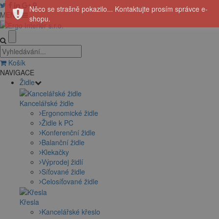
Něco se strašně pokazilo... Kontaktujte prosím správce e-
MENU
shopu.
Košík
NAVIGACE
Židle
Kancelářské židle
Ergonomické židle
Židle k PC
Konferenční židle
Balanční židle
Klekačky
Výprodej židlí
Síťované židle
Celosíťované židle
Křesla
Kancelářské křeslo