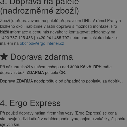
3. Doprava na paletě
(nadrozměrné zboží)
Zboží je přepravováno na paletě přepravcem DHL. V rámci Prahy a
blízkého okolí nabízíme vlastní dopravu s možností montáže. Pro
bližší informace a cenu nás neváhejte kontaktovat telefonicky na
+420 737 125 483 | +420 241 485 797 nebo nám zašlete dotaz e-
mailem na
obchod@ergo-interier.cz
Doprava zdarma
Při nákupu zboží v našem eshopu nad
3000 Kč vč. DPH
máte
dopravu zboží
ZDARMA
po celé ČR.
Doprava ZDARMA neodprošťuje od případného poplatku za dobírku.
4. Ergo Express
Při použití dopravy našimi firemními vozy (Ergo Express) se cena
stanovuje individuálně v nabídce podle typu, objemu zakázky, či počtu
ujetých km.