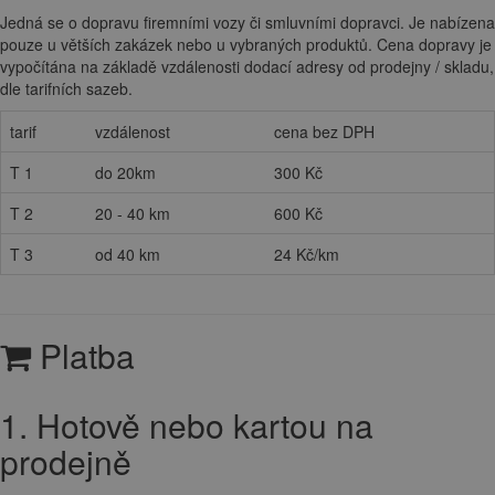
Jedná se o dopravu firemními vozy či smluvními dopravci. Je nabízena
pouze u větších zakázek nebo u vybraných produktů. Cena dopravy je
vypočítána na základě vzdálenosti dodací adresy od prodejny / skladu,
dle tarifních sazeb.
tarif
vzdálenost
cena bez DPH
T 1
do 20km
300 Kč
T 2
20 - 40 km
600 Kč
T 3
od 40 km
24 Kč/km
Platba
1. Hotově nebo kartou na
prodejně