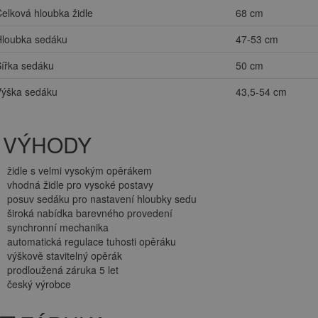
elková hloubka židle
68 cm
Hloubka sedáku
47-53 cm
ířka sedáku
50 cm
Výška sedáku
43,5-54 cm
VÝHODY
židle s velmi vysokým opěrákem
vhodná židle pro vysoké postavy
posuv sedáku pro nastavení hloubky sedu
široká nabídka barevného provedení
synchronní mechanika
automatická regulace tuhosti opěráku
výškově stavitelný opěrák
prodloužená záruka 5 let
český výrobce