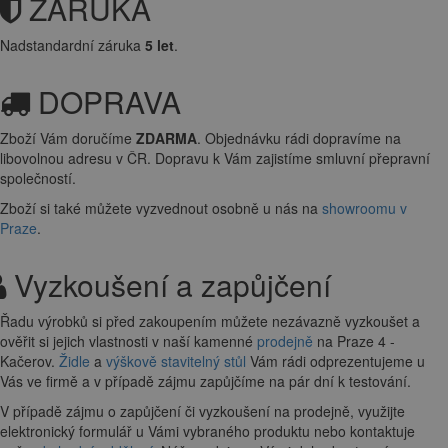
ZÁRUKA
Nadstandardní záruka
5 let
.
DOPRAVA
Zboží Vám doručíme
ZDARMA
. Objednávku rádi dopravíme na
libovolnou adresu
v ČR. Dopravu k Vám zajistíme smluvní přepravní
společností.
Zboží si také můžete vyzvednout osobně u nás na
showroomu v
Praze
.
Vyzkoušení a zapůjčení
Řadu výrobků si před zakoupením můžete nezávazně vyzkoušet a
ověřit si jejich vlastnosti v naší kamenné
prodejně
na Praze 4 -
Kačerov.
Židle
a
výškově stavitelný stůl
Vám rádi odprezentujeme u
Vás ve firmě a v případě zájmu zapůjčíme na pár dní k testování.
V případě zájmu o zapůjčení či vyzkoušení na prodejně, využijte
elektronický formulář u Vámi vybraného produktu nebo kontaktuje