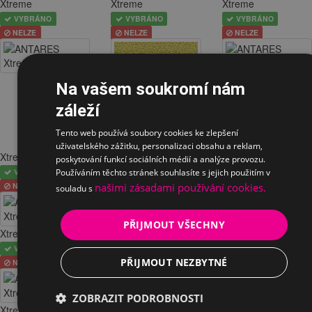
Xtreme
Xtreme
Xtreme
VYBRÁNO
VYBRÁNO
VYBRÁNO
NELZE
NELZE
NELZE
Xtreme
Na vašem soukromí nám
VYBRÁNO
záleží
NELZE
Tento web používá soubory cookies ke zlepšení
uživatelského zážitku, personalizaci obsahu a reklam,
Xtreme
Xtreme
Xtreme
poskytování funkcí sociálních médií a analýze provozu.
VYBRÁNO
VYBRÁNO
VYBRÁNO
Používáním těchto stránek souhlasíte s jejich použitím v
NELZE
NELZE
NELZE
našimi zásadami používání cookies.
souladu s
PŘIJMOUT VŠECHNY
Xtreme
Xtreme
Xtreme
VYBRÁNO
VYBRÁNO
VYBRÁNO
PŘIJMOUT NEZBYTNÉ
NELZE
NELZE
NELZE
ZOBRAZIT PODROBNOSTI
Xtreme
Xtreme
Xtreme