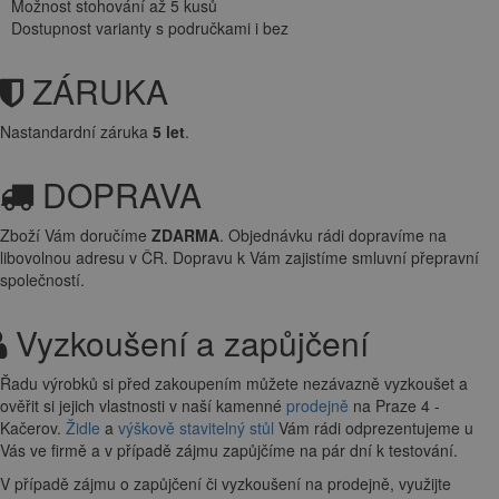
Možnost stohování až 5 kusů
Dostupnost varianty s područkami i bez
ZÁRUKA
Nastandardní záruka
5 let
.
DOPRAVA
Zboží Vám doručíme
ZDARMA
. Objednávku rádi dopravíme na
libovolnou adresu
v ČR. Dopravu k Vám zajistíme smluvní přepravní
společností.
Vyzkoušení a zapůjčení
Řadu výrobků si před zakoupením můžete nezávazně vyzkoušet a
ověřit si jejich vlastnosti v naší kamenné
prodejně
na Praze 4 -
Kačerov.
Židle
a
výškově stavitelný stůl
Vám rádi odprezentujeme u
Vás ve firmě a v případě zájmu zapůjčíme na pár dní k testování.
V případě zájmu o zapůjčení či vyzkoušení na prodejně, využijte