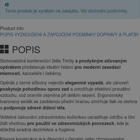
Tento produkt je vyráběn na zakázku. Viz
obchodní podmínky
.
Product info
POPIS
VYZKOUŠENÍ A ZAPŮJČENÍ
PODMÍNKY DOPRAVY A PLATBY
POPIS
Stohovatelná konferenční židle Trinity
s prodyšným síťovaným
opěrákem
představuje ideální řešení
pro moderní zasedací
místnosti
, kanceláře i čekárny.
Opěrák z černé síťoviny nejenže
elegantně vypadá
, ale zároveň
poskytuje pohodlnou oporu zad
a umožňuje efektivní proudění
vzduchu, což oceníte zejména při delším sezení. Ergonomicky
tvarovaný sedák se zaoblenou přední hranou zmírňuje tlak na stehna
a
podporuje zdravé držení těla.
Volitelné čalounění zdravotnickou koženkou usnadňuje údržbu a činí
židli vhodnou
pro použití ve zdravotnických provozech
, kde je
důležitá snadná dezinfekce a hygiena.
Kovová konstrukce je k dispozici v černém nebo chromovaném