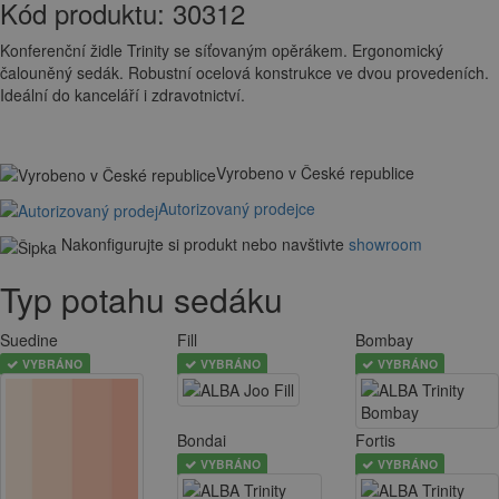
Kód produktu:
30312
Konferenční židle Trinity se síťovaným opěrákem. Ergonomický
čalouněný sedák. Robustní ocelová konstrukce ve dvou provedeních.
Ideální do kanceláří i zdravotnictví.
Vyrobeno v České republice
Autorizovaný prodejce
Nakonfigurujte si produkt nebo navštivte
showroom
Typ potahu sedáku
Suedine
Fill
Bombay
VYBRÁNO
VYBRÁNO
VYBRÁNO
Bondai
Fortis
VYBRÁNO
VYBRÁNO