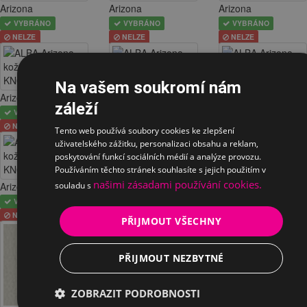
Arizona
Arizona
Arizona
VYBRÁNO
VYBRÁNO
VYBRÁNO
NELZE
NELZE
NELZE
Na vašem soukromí nám
Arizona
Arizona
Arizona
záleží
VYBRÁNO
VYBRÁNO
VYBRÁNO
NELZE
NELZE
NELZE
Tento web používá soubory cookies ke zlepšení
uživatelského zážitku, personalizaci obsahu a reklam,
poskytování funkcí sociálních médií a analýze provozu.
Používáním těchto stránek souhlasíte s jejich použitím v
našimi zásadami používání cookies.
souladu s
Arizona
Arizona
Era
VYBRÁNO
VYBRÁNO
VYBRÁNO
NELZE
NELZE
NELZE
PŘIJMOUT VŠECHNY
PŘIJMOUT NEZBYTNÉ
Era
VYBRÁNO
NELZE
ZOBRAZIT PODROBNOSTI