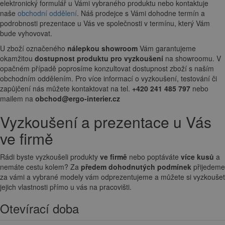
elektronický formulář u Vámi vybraného produktu nebo kontaktuje
naše
obchodní oddělení
. Náš prodejce s Vámi dohodne termín a
podrobnosti prezentace u Vás ve společnosti v termínu, který Vám
bude vyhovovat.
U zboží označeného
nálepkou showroom
Vám garantujeme
okamžitou
dostupnost produktu pro vyzkoušení
na showroomu. V
opačném případě poprosíme konzultovat dostupnost zboží s naším
obchodním oddělením. Pro více informací o vyzkoušení, testování či
zapůjčení nás můžete kontaktovat na tel.
+420 241 485 797
nebo
mailem na
obchod@ergo-interier.cz
Vyzkoušení a prezentace u Vás
ve firmě
Rádi byste vyzkoušeli produkty
ve firmě
nebo poptáváte
více kusů
a
nemáte cestu kolem? Za
předem dohodnutých podmínek
přijedeme
za vámi a vybrané modely vám odprezentujeme a můžete si vyzkoušet
jejich vlastnosti přímo u vás na pracovišti.
Otevírací doba