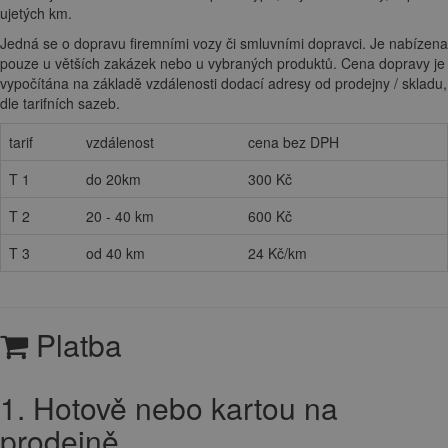
ujetých km.
Jedná se o dopravu firemními vozy či smluvními dopravci. Je nabízena
pouze u větších zakázek nebo u vybraných produktů. Cena dopravy je
vypočítána na základě vzdálenosti dodací adresy od prodejny / skladu,
dle tarifních sazeb.
tarif
vzdálenost
cena bez DPH
T 1
do 20km
300 Kč
T 2
20 - 40 km
600 Kč
T 3
od 40 km
24 Kč/km
Platba
1. Hotově nebo kartou na
prodejně