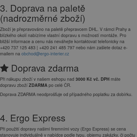
3. Doprava na paletě
(nadrozměrné zboží)
Zboží je přepravováno na paletě přepravcem DHL. V rámci Prahy a
blízkého okolí nabízíme vlastní dopravu s možností montáže. Pro
bližší informace a cenu nás neváhejte kontaktovat telefonicky na
+420 737 125 483 | +420 241 485 797 nebo nám zašlete dotaz e-
mailem na
obchod@ergo-interier.cz
Doprava zdarma
Při nákupu zboží v našem eshopu nad
3000 Kč vč. DPH
máte
dopravu zboží
ZDARMA
po celé ČR.
Doprava ZDARMA neodprošťuje od případného poplatku za dobírku.
4. Ergo Express
Při použití dopravy našimi firemními vozy (Ergo Express) se cena
stanovuje individuálně v nabídce podle typu, objemu zakázky, či počtu