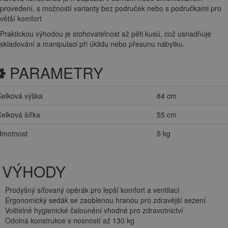
provedení, s možností varianty bez područek nebo s područkami pro
větší komfort
Praktickou výhodou je stohovatelnost až pěti kusů, což usnadňuje
skladování a manipulaci při úklidu nebo přesunu nábytku.
PARAMETRY
elková výška
84 cm
elková šířka
55 cm
Hmotnost
5 kg
VÝHODY
Prodyšný síťovaný opěrák pro lepší komfort a ventilaci
Ergonomický sedák se zaoblenou hranou pro zdravější sezení
Volitelné hygienické čalounění vhodné pro zdravotnictví
Odolná konstrukce s nosností až 130 kg