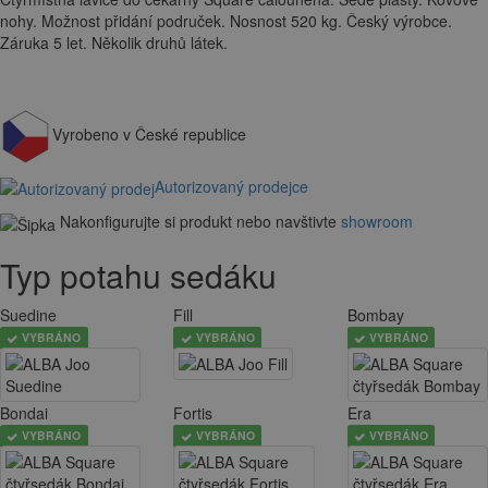
nohy. Možnost přidání područek. Nosnost 520 kg. Český výrobce.
Záruka 5 let. Několik druhů látek.
Vyrobeno v České republice
Autorizovaný prodejce
Nakonfigurujte si produkt nebo navštivte
showroom
Typ potahu sedáku
Suedine
Fill
Bombay
VYBRÁNO
VYBRÁNO
VYBRÁNO
Bondai
Fortis
Era
VYBRÁNO
VYBRÁNO
VYBRÁNO