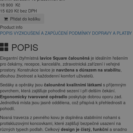
18 900
Kč
15 620 Kč bez DPH
Přidat do košíku
Product info
POPIS
VYZKOUŠENÍ A ZAPŮJČENÍ
PODMÍNKY DOPRAVY A PLATBY
POPIS
Elegantní čtyřmístná
lavice Square čalouněná
je ideálním řešením
pro čekárny, recepce, kanceláře, zdravotnická zařízení i veřejné
prostory. Konstrukce lavice je
navržena s důrazem na stabilitu
,
dlouhou životnost a každodenní komfort uživatelů.
Sedáky a opěráky jsou
čalouněné kvalitními látkami
s příjemným
povrchem, která zajišťuje pohodlné sezení i při delším čekání.
Ergonomicky tvarované opěradlo
poskytuje dobrou oporu zad.
Jednotlivá místa jsou jasně oddělena, což přispívá k přehlednosti a
pohodlí.
Nosná traverza z pevného kovu je doplněna stabilními nohami s
protiskluzovými koncovkami, které zajišťují bezpečné usazení na
různých typech podlah. Celkový
design je čistý, funkční
a snadno