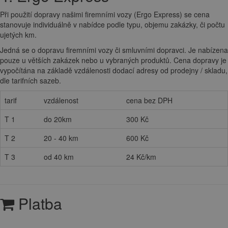
Při použití dopravy našimi firemními vozy (Ergo Express) se cena
stanovuje individuálně v nabídce podle typu, objemu zakázky, či počtu
ujetých km.
Jedná se o dopravu firemními vozy či smluvními dopravci. Je nabízena
pouze u větších zakázek nebo u vybraných produktů. Cena dopravy je
vypočítána na základě vzdálenosti dodací adresy od prodejny / skladu,
dle tarifních sazeb.
tarif
vzdálenost
cena bez DPH
T 1
do 20km
300 Kč
T 2
20 - 40 km
600 Kč
T 3
od 40 km
24 Kč/km
Platba