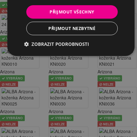
VYBRÁNO
VYBRÁNO
VYBRÁNO
NELZE
NELZE
NELZE
PŘIJMOUT VŠECHNY
PŘIJMOUT NEZBYTNÉ
Arizona
Arizona
Arizona
VYBRÁNO
VYBRÁNO
VYBRÁNO
ZOBRAZIT PODROBNOSTI
NELZE
NELZE
NELZE
Arizona
Arizona
Arizona
VYBRÁNO
VYBRÁNO
VYBRÁNO
NELZE
NELZE
NELZE
Arizona
Arizona
Arizona
VYBRÁNO
VYBRÁNO
VYBRÁNO
NELZE
NELZE
NELZE