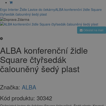
Ergo Interier
Židle
Lavice do čekárny
ALBA konferenční židle Square
čtyřsedák čalouněný šedý plast
Odeslat na mail
ALBA konferenční židle
Square čtyřsedák
čalouněný šedý plast
Značka:
ALBA
Kód produktu:
30342
Čtyřmístná lavice do čekárny Square čalouněná. Šedé plasty. Kovové