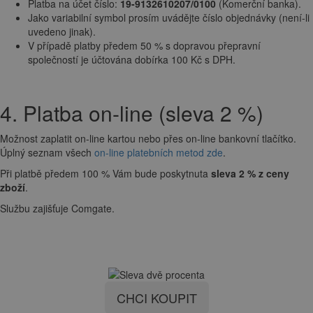
Platba na účet číslo:
19-9132610207/0100
(Komerční banka).
Jako variabilní symbol prosím uvádějte číslo objednávky (není-li
uvedeno jinak).
V případě platby předem 50 % s dopravou přepravní
společností je účtována dobírka 100 Kč s DPH.
4. Platba on-line (sleva 2 %)
Možnost zaplatit on-line kartou nebo přes on-line bankovní tlačítko.
Úplný seznam všech
on-line platebních metod zde
.
Při platbě předem 100 % Vám bude poskytnuta
sleva 2 % z ceny
zboží
.
Službu zajišťuje Comgate.
CHCI KOUPIT