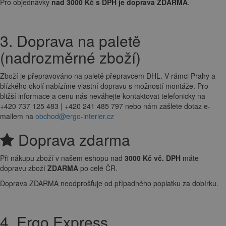
Pro objednávky
nad 3000 Kč s DPH je doprava ZDARMA
.
3. Doprava na paletě
(nadrozměrné zboží)
Zboží je přepravováno na paletě přepravcem DHL. V rámci Prahy a
blízkého okolí nabízíme vlastní dopravu s možností montáže. Pro
bližší informace a cenu nás neváhejte kontaktovat telefonicky na
+420 737 125 483 | +420 241 485 797 nebo nám zašlete dotaz e-
mailem na
obchod@ergo-interier.cz
Doprava zdarma
Při nákupu zboží v našem eshopu nad
3000 Kč vč. DPH
máte
dopravu zboží
ZDARMA
po celé ČR.
Doprava ZDARMA neodprošťuje od případného poplatku za dobírku.
4. Ergo Express