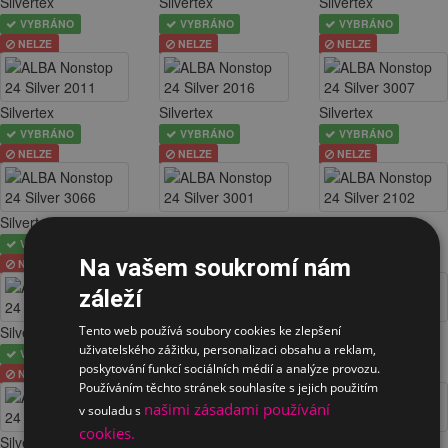
Silvertex
Silvertex
Silvertex
VYBRÁNO
VYBRÁNO
VYBRÁNO
NELZE
NELZE
NELZE
Silvertex
Silvertex
Silvertex
VYBRÁNO
VYBRÁNO
VYBRÁNO
NELZE
NELZE
NELZE
Silvertex
Silvertex
Silvertex
VYBRÁNO
VYBRÁNO
VYBRÁNO
Na vašem soukromí nám
NELZE
NELZE
NELZE
záleží
Silvertex
Silvertex
Silvertex
Tento web používá soubory cookies ke zlepšení
uživatelského zážitku, personalizaci obsahu a reklam,
VYBRÁNO
VYBRÁNO
VYBRÁNO
poskytování funkcí sociálních médií a analýze provozu.
NELZE
NELZE
NELZE
Používáním těchto stránek souhlasíte s jejich použitím
našimi zásadami používání
v souladu s
cookies.
Silvertex
Silvertex
Silvertex