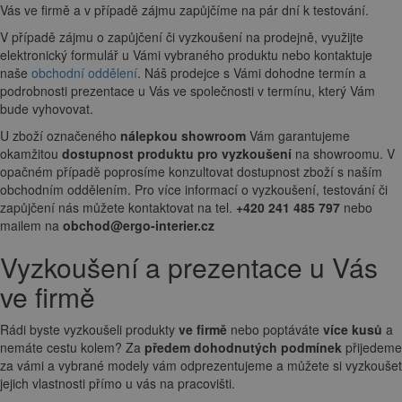
Vás ve firmě a v případě zájmu zapůjčíme na pár dní k testování.
V případě zájmu o zapůjčení či vyzkoušení na prodejně, využijte
elektronický formulář u Vámi vybraného produktu nebo kontaktuje
naše
obchodní oddělení
. Náš prodejce s Vámi dohodne termín a
podrobnosti prezentace u Vás ve společnosti v termínu, který Vám
bude vyhovovat.
U zboží označeného
nálepkou showroom
Vám garantujeme
okamžitou
dostupnost produktu pro vyzkoušení
na showroomu. V
opačném případě poprosíme konzultovat dostupnost zboží s naším
obchodním oddělením. Pro více informací o vyzkoušení, testování či
zapůjčení nás můžete kontaktovat na tel.
+420 241 485 797
nebo
mailem na
obchod@ergo-interier.cz
Vyzkoušení a prezentace u Vás
ve firmě
Rádi byste vyzkoušeli produkty
ve firmě
nebo poptáváte
více kusů
a
nemáte cestu kolem? Za
předem dohodnutých podmínek
přijedeme
za vámi a vybrané modely vám odprezentujeme a můžete si vyzkoušet
jejich vlastnosti přímo u vás na pracovišti.