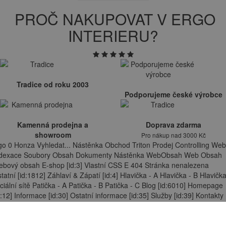
PROČ NAKUPOVAT V ERGO
INTERIERU?
Tradice od roku 2003
Podporujeme české výrobce
Kamenná prodejna a
Doprava zdarma
showroom
Pro nákup nad 3000 Kč
go 0 Honza Vyhledat... Nástěnka Obchod Triton Prodej Controlling Web
ndexace Soubory Obsah Dokumenty Nástěnka WebObsah Web Obsah
bový obsah E-shop [id:3] Vlastní CSS E 404 Stránka nenalezena
tatní [id:1812] Záhlaví & Zápatí [id:4] Hlavička - A Hlavička - B Hlavička
ciální sítě Patička - A Patička - B Patička - C Blog [id:6010] Homepage
d:12] Informace [id:30] Ostatní informace [id:35] Služby [id:39] Kontakty
x u kontaktního formuláře Kancelářský nábytek Proč nakupovat v Ergo
terieru Hledání Mailové šablony [id:8] Úpravit bohatý text Patička - A