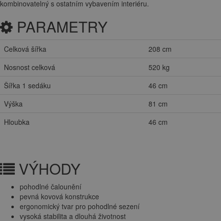
kombinovatelný s ostatním vybavením interiéru.
PARAMETRY
Celková šířka
208 cm
Nosnost celková
520 kg
Šířka 1 sedáku
46 cm
Výška
81 cm
Hloubka
46 cm
VÝHODY
pohodlné čalounění
pevná kovová konstrukce
ergonomický tvar pro pohodlné sezení
vysoká stabilita a dlouhá životnost