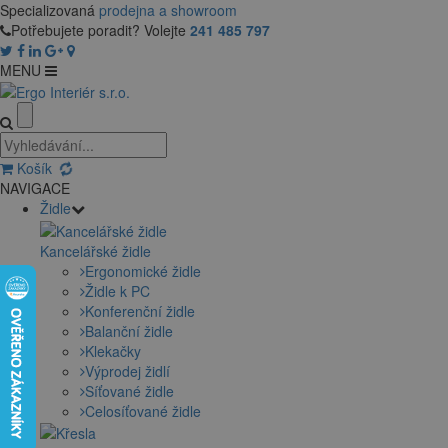
Specializovaná
prodejna a showroom
Potřebujete poradit? Volejte
241 485 797
MENU
Košík
NAVIGACE
Židle
Kancelářské židle
Ergonomické židle
Židle k PC
Konferenční židle
Balanční židle
Klekačky
Výprodej židlí
Síťované židle
Celosíťované židle