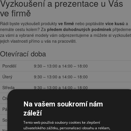
Vyzkoušení a prezentace u Vás
ve firmě
Rádi byste vyzkoušeli produkty
ve firmě
nebo poptáváte
více kusů
a
nemáte cestu kolem? Za
předem dohodnutých podmínek
přijedeme
za vámi a vybrané modely vám odprezentujeme a můžete si vyzkoušet
jejich vlastnosti přímo u vás na pracovišti.
Otevírací doba
Pondělí
9:30 – 13:00 a 14:00 – 18:00
Úterý
9:30 – 13:00 a 14:00 – 18:00
Středa
9:30 – 13:00 a 14:00 – 18:00
Čtvrtek
9:30 – 13:00 a 14:00 – 18:00
Na vašem soukromí nám
Pátek
8:00 – 13:00 a 14:00 – 16:30
záleží
Sobota
zavřeno
Tento web používá soubory cookies ke zlepšení
uživatelského zážitku, personalizaci obsahu a reklam,
Neděle
zavřeno