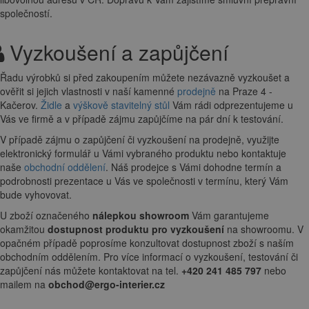
společností.
Vyzkoušení a zapůjčení
Řadu výrobků si před zakoupením můžete nezávazně vyzkoušet a
ověřit si jejich vlastnosti v naší kamenné
prodejně
na Praze 4 -
Kačerov.
Židle
a
výškově stavitelný stůl
Vám rádi odprezentujeme u
Vás ve firmě a v případě zájmu zapůjčíme na pár dní k testování.
V případě zájmu o zapůjčení či vyzkoušení na prodejně, využijte
elektronický formulář u Vámi vybraného produktu nebo kontaktuje
naše
obchodní oddělení
. Náš prodejce s Vámi dohodne termín a
podrobnosti prezentace u Vás ve společnosti v termínu, který Vám
bude vyhovovat.
U zboží označeného
nálepkou showroom
Vám garantujeme
okamžitou
dostupnost produktu pro vyzkoušení
na showroomu. V
opačném případě poprosíme konzultovat dostupnost zboží s naším
obchodním oddělením. Pro více informací o vyzkoušení, testování či
zapůjčení nás můžete kontaktovat na tel.
+420 241 485 797
nebo
mailem na
obchod@ergo-interier.cz