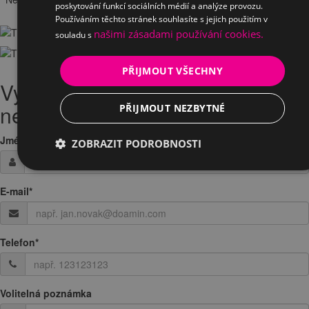
poskytování funkcí sociálních médií a analýze provozu.
Používáním těchto stránek souhlasíte s jejich použitím v
našimi zásadami používání cookies.
souladu s
PŘIJMOUT VŠECHNY
Vyplněte Vaši žádost o testování
nebo zapůjčeni
PŘIJMOUT NEZBYTNÉ
Jméno / Firma
*
ZOBRAZIT PODROBNOSTI
E-mail
*
Telefon
*
Volitelná poznámka