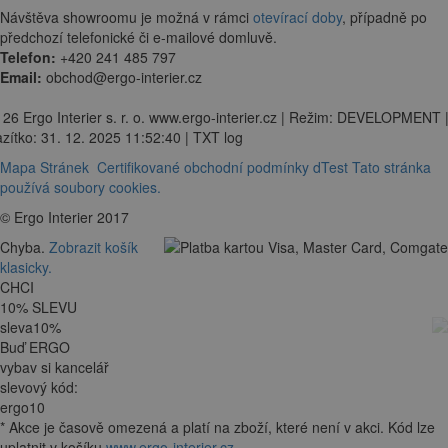
Návštěva showroomu je možná v rámci
otevírací doby
, případně po
předchozí telefonické či e-mailové domluvě.
Telefon:
+420 241 485 797
Email:
obchod@ergo-interier.cz
 26 Ergo Interier s. r. o. www.ergo-interier.cz | Režim: DEVELOPMENT 
zítko: 31. 12. 2025 11:52:40 | TXT log
Mapa Stránek
Certifikované obchodní podmínky dTest
Tato stránka
používá soubory cookies.
© Ergo Interier 2017
Chyba.
Zobrazit košík
klasicky.
CHCI
10
%
SLEVU
sleva
10
%
Buď ERGO
vybav si kancelář
slevový kód:
ergo10
*
Akce je
časově omezená
a platí na zboží, které není v akci. Kód lze
uplatnit v košíku
www.ergo-interier.cz
.