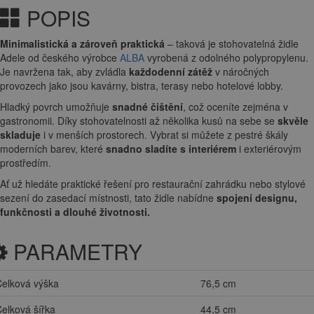
POPIS
Minimalistická a zároveň praktická
– taková je stohovatelná židle
Adele od českého výrobce
ALBA
vyrobená z odolného polypropylenu.
Je navržena tak, aby zvládla
každodenní zátěž
v náročných
provozech jako jsou kavárny, bistra, terasy nebo hotelové lobby.
Hladký povrch umožňuje
snadné čištění
, což oceníte zejména v
gastronomii. Díky stohovatelnosti až několika kusů na sebe se
skvěle
skladuje
i v menších prostorech. Vybrat si můžete z pestré škály
moderních barev, které
snadno sladíte s interiérem
i exteriérovým
prostředím.
Ať už hledáte praktické řešení pro restaurační zahrádku nebo stylové
sezení do zasedací místnosti, tato židle nabídne
spojení designu,
funkčnosti a dlouhé životnosti.
PARAMETRY
elková výška
76,5 cm
elková šířka
44,5 cm