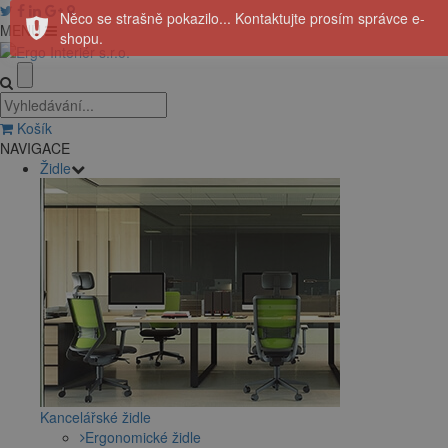
Něco se strašně pokazilo... Kontaktujte prosím správce e-
MENU
shopu.
Košík
NAVIGACE
Židle
Kancelářské židle
Ergonomické židle