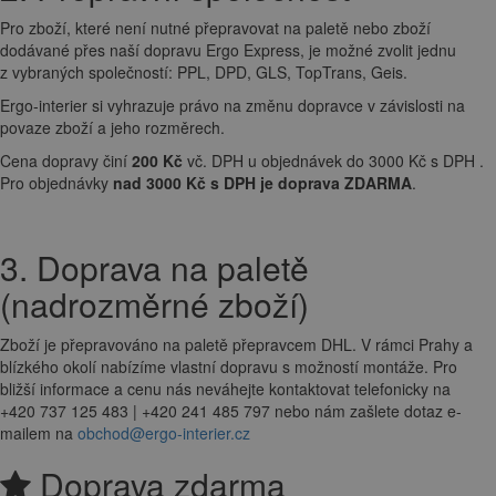
Pro zboží, které není nutné přepravovat na paletě nebo zboží
dodávané přes naší dopravu Ergo Express, je možné zvolit jednu
z vybraných společností: PPL, DPD, GLS, TopTrans, Geis.
Ergo-interier si vyhrazuje právo na změnu dopravce v závislosti na
povaze zboží a jeho rozměrech.
Cena dopravy činí
200 Kč
vč. DPH u objednávek do 3000 Kč s DPH .
Pro objednávky
nad 3000 Kč s DPH je doprava ZDARMA
.
3. Doprava na paletě
(nadrozměrné zboží)
Zboží je přepravováno na paletě přepravcem DHL. V rámci Prahy a
blízkého okolí nabízíme vlastní dopravu s možností montáže. Pro
bližší informace a cenu nás neváhejte kontaktovat telefonicky na
+420 737 125 483 | +420 241 485 797 nebo nám zašlete dotaz e-
mailem na
obchod@ergo-interier.cz
Doprava zdarma