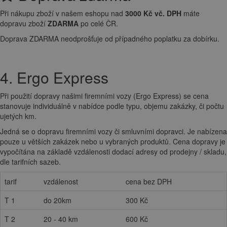
Při nákupu zboží v našem eshopu nad
3000 Kč vč. DPH
máte
dopravu zboží
ZDARMA
po celé ČR.
Doprava ZDARMA neodprošťuje od případného poplatku za dobírku.
4. Ergo Express
Při použití dopravy našimi firemními vozy (Ergo Express) se cena
stanovuje individuálně v nabídce podle typu, objemu zakázky, či počtu
ujetých km.
Jedná se o dopravu firemními vozy či smluvními dopravci. Je nabízena
pouze u větších zakázek nebo u vybraných produktů. Cena dopravy je
vypočítána na základě vzdálenosti dodací adresy od prodejny / skladu,
dle tarifních sazeb.
tarif
vzdálenost
cena bez DPH
T 1
do 20km
300 Kč
T 2
20 - 40 km
600 Kč