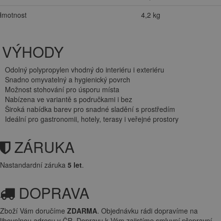
Hmotnost
4,2 kg
VÝHODY
Odolný polypropylen vhodný do interiéru i exteriéru
Snadno omyvatelný a hygienický povrch
Možnost stohování pro úsporu místa
Nabízena ve variantě s područkami i bez
Široká nabídka barev pro snadné sladění s prostředím
Ideální pro gastronomii, hotely, terasy i veřejné prostory
ZÁRUKA
Nastandardní záruka
5 let
.
DOPRAVA
Zboží Vám doručíme
ZDARMA
. Objednávku rádi dopravíme na
libovolnou adresu
v ČR. Dopravu k Vám zajistíme smluvní přepravní